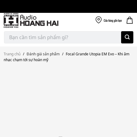
Giao nhanh miễn
Skip
phí
to
300k
content
Cửa hàng
gần bạn
Tìm
kiếm:
Trang chủ
/
Đánh giá sản phẩm
/
Focal Grande Utopia EM Evo – Khi âm
nhạc chạm tới sự hoàn mỹ