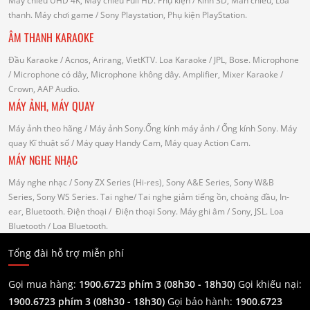
Máy chiếu UHD 4K, Máy chiếu Full HD.
Phụ kiện
/ Kính 3D, Màn chiếu, Loa
thanh.
Máy chơi game
/ Sony Playstation, Phụ kiện PlayStation.
ÂM THANH KARAOKE
Đầu Karaoke
/ Acnos, Arirang, VietKTV.
Loa Karaoke
/ JPL, Bose.
Microphone
/ Microphone có dây, Microphone không dây.
Amplifier, Mixer Karaoke
/
Crown, AAP Audio.
MÁY ẢNH, MÁY QUAY
Máy ảnh theo hãng
/ Máy ảnh Sony.Ống kính máy ảnh / Ống kính Sony.
Máy
quay Kĩ thuật số
/ Máy quay Handy Cam, Máy quay Action Cam.
MÁY NGHE NHẠC
Máy nghe nhạc
/ Sony ZX Series (Hi-res), Sony A&E Series, Sony W&B
Series, Sony WS Series.
Tai nghe
/ Tai nghe giảm tiếng ồn, choàng đầu, In-
ear, Bluetooth.
Điện thoại
/ Điện thoại Sony.
Máy ghi âm
/ Sony, JSL.
Loa
Bluetooth
/ Loa Bluetooth.
Tổng đài hỗ trợ miễn phí
Gọi mua hàng:
1900.6723 phím 3 (08h30 - 18h30)
Gọi khiếu nại:
1900.6723 phím 3
(08h30 - 18h30)
Gọi bảo hành:
1900.6723