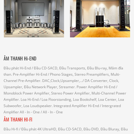
ÂM THANH Hi-END
Đầu phát Hi-End
/ Đầu CD-SACD, Đầu Transports, Đầu Blu-ray, Mâm đĩa
than.
Pre-Amplifier Hi-End
/ Phono Stages, Stereo Preamplifiers, Multi-
Channel Pre-Amplifier.
DAC,Clock,Upsampler,...
/ DA Converter, Clock,
Upsampler, Đầu Network Player, Streamer.
Power Amplifier Hi-End
/
Monoblock Power Amplifier, Stereo Power Amplifier, Multi-Channel Power
Amplifier.
Loa Hi-End
/ Loa Floorstanding, Loa Bookshelf, Loa Center, Loa
Subwoofer, Loa Loudspeaker.
Integrated Amplifier Hi-End
/ Intergrated
Amplifier
All - In - One
/ All - In - One
ÂM THANH HI-FI
Đầu Hi-fi
/ Đầu phát 4K UltraHD, Đầu CD-SACD, Đầu DVD, Đầu Bluray, Đầu