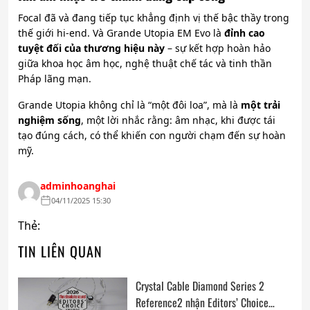
Focal đã và đang tiếp tục khẳng định vị thế bậc thầy trong
thế giới hi-end. Và Grande Utopia EM Evo là
đỉnh cao
tuyệt đối của thương hiệu này
– sự kết hợp hoàn hảo
giữa khoa học âm học, nghệ thuật chế tác và tinh thần
Pháp lãng mạn.
Grande Utopia không chỉ là “một đôi loa”, mà là
một trải
nghiệm sống
, một lời nhắc rằng: âm nhạc, khi được tái
tạo đúng cách, có thể khiến con người chạm đến sự hoàn
mỹ.
adminhoanghai
04/11/2025 15:30
Thẻ:
TIN LIÊN QUAN
Crystal Cable Diamond Series 2
Reference2 nhận Editors’ Choice