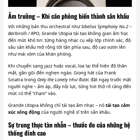
Âm trường – Khi căn phòng biến thành sân khấu
Với những bản thu orchestral như
Sibelius Symphony No.2 –
Barbirolli / RPO
, Grande Utopia tái tạo không gian âm học
đến mức khó tin: từng hàng nhạc cụ xếp lớp chính xác, độ
sâu sân khấu mở rộng tới tận phía sau, độ cao vươn lên
như mái vòm của khán phòng.
Khi chuyển sang jazz hoặc vocal, loa lại thể hiện độ thân
mật, gần gũi đến nghẹn ngào. Giọng hát của Frank
Sinatra trong
Only the Lonely
như được đặt ngay trước mặt
người nghe – ấm áp, đầy nội lực, từng hơi thở rõ ràng đến
mức có thể “chạm” vào.
Grande Utopia không chỉ tái tạo âm nhạc – nó
tái tạo cảm
xúc sống động
của người nghệ sĩ trên sân khấu.
Sự trung thực tàn nhẫn – thước đo của những hệ
thống đỉnh cao