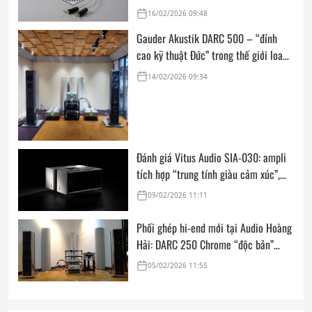
Award: Dedicated Audio 2026 từ The
16/02/2026 09:48
Absolute Sound
Gauder Akustik DARC 500 – “đỉnh
cao kỹ thuật Đức” trong thế giới loa
hi-end tham chiếu
14/02/2026 09:34
Đánh giá Vitus Audio SIA-030: ampli
tích hợp “trung tính giàu cảm xúc”,
mạnh mẽ và linh hoạt cho nhiều
09/02/2026 11:11
phòng nghe
Phối ghép hi-end mới tại Audio Hoàng
Hải: DARC 250 Chrome “độc bản”
cùng FM Acoustics, Goldmund, Kalista
05/02/2026 11:55
Ultimate SE & Siltech