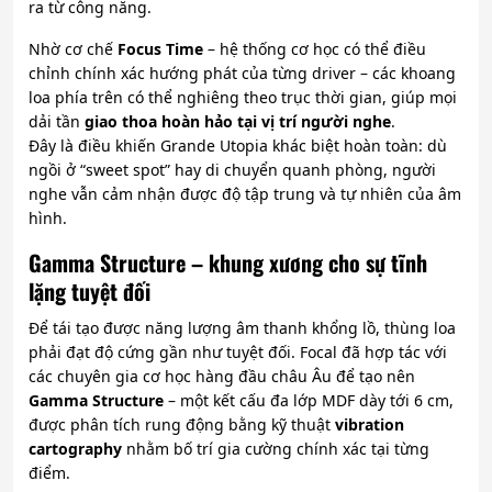
ra từ công năng.
Nhờ cơ chế
Focus Time
– hệ thống cơ học có thể điều
chỉnh chính xác hướng phát của từng driver – các khoang
loa phía trên có thể nghiêng theo trục thời gian, giúp mọi
dải tần
giao thoa hoàn hảo tại vị trí người nghe
.
Đây là điều khiến Grande Utopia khác biệt hoàn toàn: dù
ngồi ở “sweet spot” hay di chuyển quanh phòng, người
nghe vẫn cảm nhận được độ tập trung và tự nhiên của âm
hình.
Gamma Structure – khung xương cho sự tĩnh
lặng tuyệt đối
Để tái tạo được năng lượng âm thanh khổng lồ, thùng loa
phải đạt độ cứng gần như tuyệt đối. Focal đã hợp tác với
các chuyên gia cơ học hàng đầu châu Âu để tạo nên
Gamma Structure
– một kết cấu đa lớp MDF dày tới 6 cm,
được phân tích rung động bằng kỹ thuật
vibration
cartography
nhằm bố trí gia cường chính xác tại từng
điểm.