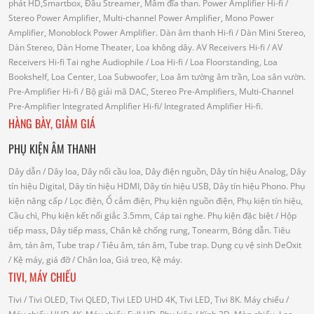
phát HD,Smartbox, Đầu Streamer, Mâm đĩa than.
Power Amplifier Hi-fi
/
Stereo Power Amplifier, Multi-channel Power Amplifier, Mono Power
Amplifier, Monoblock Power Amplifier.
Dàn âm thanh Hi-fi
/ Dàn Mini Stereo,
Dàn Stereo, Dàn Home Theater, Loa không dây.
AV Receivers Hi-fi
/ AV
Receivers Hi-fi
Tai nghe Audiophile
/
Loa Hi-fi
/ Loa Floorstanding, Loa
Bookshelf, Loa Center, Loa Subwoofer, Loa âm tường âm trần, Loa sân vườn.
Pre-Amplifier Hi-fi
/ Bộ giải mã DAC, Stereo Pre-Amplifiers, Multi-Channel
Pre-Amplifier
Integrated Amplifier Hi-fi
/ Integrated Amplifier Hi-fi.
HÀNG BÀY, GIẢM GIÁ
PHỤ KIỆN ÂM THANH
Dây dẫn
/ Dây loa, Dây nối cầu loa, Dây điện nguồn, Dây tín hiệu Analog, Dây
tín hiệu Digital, Dây tín hiệu HDMI, Dây tín hiệu USB, Dây tín hiệu Phono.
Phụ
kiện nâng cấp
/ Lọc điện, Ổ cắm điện, Phụ kiện nguồn điện, Phụ kiện tín hiệu,
Cầu chì, Phụ kiện kết nối giắc 3.5mm, Cáp tai nghe.
Phụ kiện đặc biệt
/ Hộp
tiếp mass, Dây tiếp mass, Chân kê chống rung, Tonearm, Bóng dẫn.
Tiêu
âm, tán âm, Tube trap
/ Tiêu âm, tán âm, Tube trap.
Dụng cụ vệ sinh DeOxit
/
Kệ máy, giá đỡ
/ Chân loa, Giá treo, Kệ máy.
TIVI, MÁY CHIẾU
Tivi
/ Tivi OLED, Tivi QLED, Tivi LED UHD 4K, Tivi LED, Tivi 8K.
Máy chiếu
/