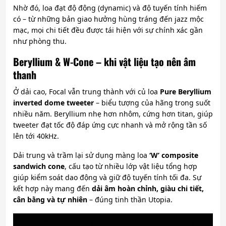
Nhờ đó, loa đạt độ động (dynamic) và độ tuyến tính hiếm
có – từ những bản giao hưởng hùng tráng đến jazz mộc
mạc, mọi chi tiết đều được tái hiện với sự chính xác gần
như phòng thu.
Beryllium & W-Cone – khi vật liệu tạo nên âm
thanh
Ở dải cao, Focal vẫn trung thành với củ loa
Pure Beryllium
inverted dome tweeter
– biểu tượng của hãng trong suốt
nhiều năm. Beryllium nhẹ hơn nhôm, cứng hơn titan, giúp
tweeter đạt tốc độ đáp ứng cực nhanh và mở rộng tần số
lên tới 40kHz.
Dải trung và trầm lại sử dụng màng loa
‘W’ composite
sandwich cone
, cấu tạo từ nhiều lớp vật liệu tổng hợp
giúp kiểm soát dao động và giữ độ tuyến tính tối đa. Sự
kết hợp này mang đến
dải âm hoàn chỉnh, giàu chi tiết,
cân bằng và tự nhiên
– đúng tinh thần Utopia.