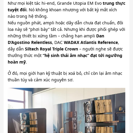
Như mọi kiệt tác hi-end, Grande Utopia EM Evo
trung thực
tuyệt đối
. Nó không khoan nhượng với bất kỳ mắt xích
nào trong hệ thống.
Nếu nguồn phát, ampli hoặc dây dẫn chưa đạt chuẩn, đôi
loa này sẽ “phơi bày” tất cả. Nhưng khi được phối ghép với
những thiết bị xứng tầm – chẳng hạn ampli
Dan
D’Agostino Relentless
, DAC
WADAX Atlantis Reference
,
dây dẫn
Siltech Royal Triple Crown
– người nghe sẽ được
thưởng thức một
“hệ sinh thái âm nhạc” đạt tới ngưỡng
hoàn mỹ
.
Ở đó, mọi giới hạn kỹ thuật bị xoá bỏ, chỉ còn lại âm nhạc
thuần túy và cảm xúc nguyên sơ.