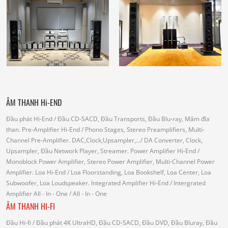
ÂM THANH Hi-END
Đầu phát Hi-End
/ Đầu CD-SACD, Đầu Transports, Đầu Blu-ray, Mâm đĩa
than.
Pre-Amplifier Hi-End
/ Phono Stages, Stereo Preamplifiers, Multi-
Channel Pre-Amplifier.
DAC,Clock,Upsampler,...
/ DA Converter, Clock,
Upsampler, Đầu Network Player, Streamer.
Power Amplifier Hi-End
/
Monoblock Power Amplifier, Stereo Power Amplifier, Multi-Channel Power
Amplifier.
Loa Hi-End
/ Loa Floorstanding, Loa Bookshelf, Loa Center, Loa
Subwoofer, Loa Loudspeaker.
Integrated Amplifier Hi-End
/ Intergrated
Amplifier
All - In - One
/ All - In - One
ÂM THANH HI-FI
Đầu Hi-fi
/ Đầu phát 4K UltraHD, Đầu CD-SACD, Đầu DVD, Đầu Bluray, Đầu