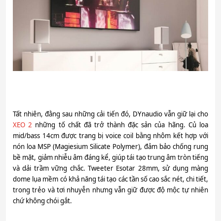
Tất nhiên, đằng sau những cải tiến đó, DYnaudio vẫn giữ lại cho
XEO 2
những tố chất đã trở thành đặc sản của hãng. Củ loa
mid/bass 14cm được trang bị voice coil bằng nhôm kết hợp với
nón loa MSP (Magiesium Silicate Polymer), đảm bảo chống rung
bề mặt, giảm nhiễu âm đáng kể, giúp tái tạo trung âm tròn tiếng
và dải trầm vững chắc. Tweeter Esotar 28mm, sử dụng màng
dome lụa mềm có khả năng tái tạo các tần số cao sắc nét, chi tiết,
trong trẻo và tơi nhuyễn nhưng vẫn giữ được độ mộc tự nhiên
chứ không chói gắt.