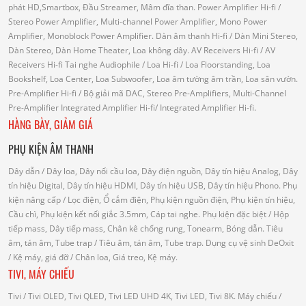
phát HD,Smartbox, Đầu Streamer, Mâm đĩa than.
Power Amplifier Hi-fi
/
Stereo Power Amplifier, Multi-channel Power Amplifier, Mono Power
Amplifier, Monoblock Power Amplifier.
Dàn âm thanh Hi-fi
/ Dàn Mini Stereo,
Dàn Stereo, Dàn Home Theater, Loa không dây.
AV Receivers Hi-fi
/ AV
Receivers Hi-fi
Tai nghe Audiophile
/
Loa Hi-fi
/ Loa Floorstanding, Loa
Bookshelf, Loa Center, Loa Subwoofer, Loa âm tường âm trần, Loa sân vườn.
Pre-Amplifier Hi-fi
/ Bộ giải mã DAC, Stereo Pre-Amplifiers, Multi-Channel
Pre-Amplifier
Integrated Amplifier Hi-fi
/ Integrated Amplifier Hi-fi.
HÀNG BÀY, GIẢM GIÁ
PHỤ KIỆN ÂM THANH
Dây dẫn
/ Dây loa, Dây nối cầu loa, Dây điện nguồn, Dây tín hiệu Analog, Dây
tín hiệu Digital, Dây tín hiệu HDMI, Dây tín hiệu USB, Dây tín hiệu Phono.
Phụ
kiện nâng cấp
/ Lọc điện, Ổ cắm điện, Phụ kiện nguồn điện, Phụ kiện tín hiệu,
Cầu chì, Phụ kiện kết nối giắc 3.5mm, Cáp tai nghe.
Phụ kiện đặc biệt
/ Hộp
tiếp mass, Dây tiếp mass, Chân kê chống rung, Tonearm, Bóng dẫn.
Tiêu
âm, tán âm, Tube trap
/ Tiêu âm, tán âm, Tube trap.
Dụng cụ vệ sinh DeOxit
/
Kệ máy, giá đỡ
/ Chân loa, Giá treo, Kệ máy.
TIVI, MÁY CHIẾU
Tivi
/ Tivi OLED, Tivi QLED, Tivi LED UHD 4K, Tivi LED, Tivi 8K.
Máy chiếu
/