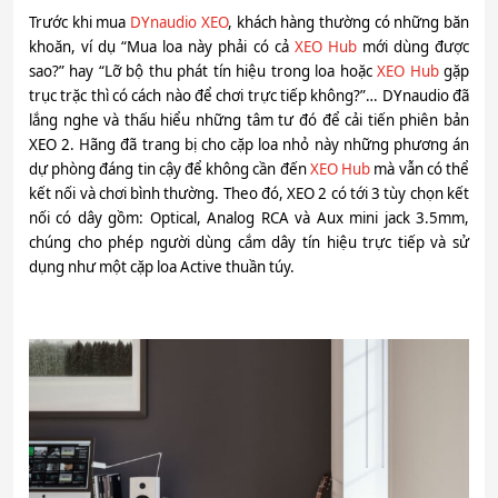
Trước khi mua
DYnaudio XEO
, khách hàng thường có những băn
khoăn, ví dụ “Mua loa này phải có cả
XEO Hub
mới dùng được
sao?” hay “Lỡ bộ thu phát tín hiệu trong loa hoặc
XEO Hub
gặp
trục trặc thì có cách nào để chơi trực tiếp không?”… DYnaudio đã
lắng nghe và thấu hiểu những tâm tư đó để cải tiến phiên bản
XEO 2. Hãng đã trang bị cho cặp loa nhỏ này những phương án
dự phòng đáng tin cậy để không cần đến
XEO Hub
mà vẫn có thể
kết nối và chơi bình thường. Theo đó, XEO 2 có tới 3 tùy chọn kết
nối có dây gồm: Optical, Analog RCA và Aux mini jack 3.5mm,
chúng cho phép người dùng cắm dây tín hiệu trực tiếp và sử
dụng như một cặp loa Active thuần túy.