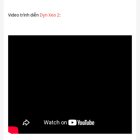
Video trình diễn
Dyn Xeo 2
: