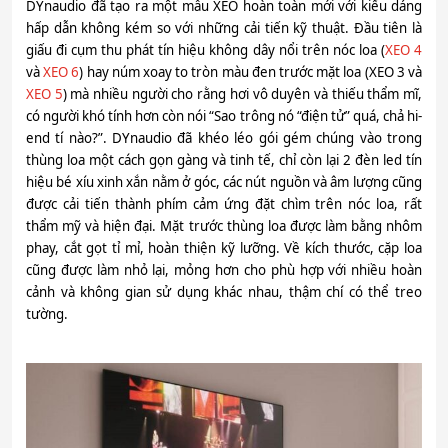
DYnaudio đã tạo ra một mẫu XEO hoàn toàn mới với kiểu dáng
hấp dẫn không kém so với những cải tiến kỹ thuật. Đầu tiên là
giấu đi cụm thu phát tín hiệu không dây nổi trên nóc loa (
XEO 4
và
XEO 6
) hay núm xoay to tròn màu đen trước mặt loa (XEO 3 và
XEO 5
) mà nhiều người cho rằng hơi vô duyên và thiếu thẩm mĩ,
có người khó tính hơn còn nói “Sao trông nó “điện tử” quá, chả hi-
end tí nào?”. DYnaudio đã khéo léo gói gém chúng vào trong
thùng loa một cách gọn gàng và tinh tế, chỉ còn lại 2 đèn led tín
hiệu bé xíu xinh xắn nằm ở góc, các nút nguồn và âm lượng cũng
được cải tiến thành phím cảm ứng đặt chìm trên nóc loa, rất
thẩm mỹ và hiện đại. Mặt trước thùng loa được làm bằng nhôm
phay, cắt gọt tỉ mỉ, hoàn thiện kỹ lưỡng. Về kích thước, cặp loa
cũng được làm nhỏ lại, mỏng hơn cho phù hợp với nhiều hoàn
cảnh và không gian sử dụng khác nhau, thậm chí có thể treo
tường.