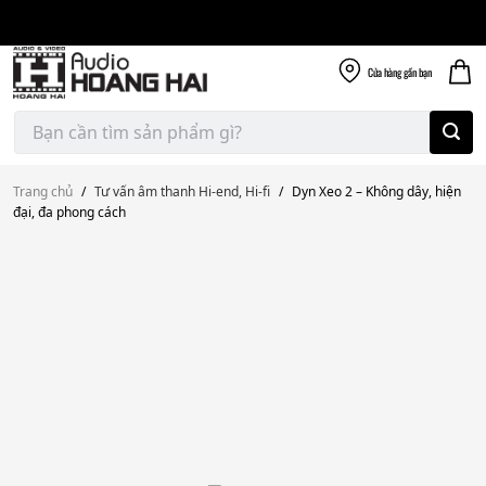
Giao nhanh miễn
Skip
phí
to
300k
content
Cửa hàng
gần bạn
Tìm
kiếm:
Trang chủ
/
Tư vấn âm thanh Hi-end, Hi-fi
/
Dyn Xeo 2 – Không dây, hiện
đại, đa phong cách