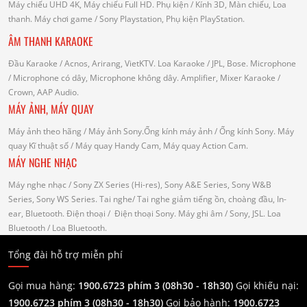
Máy chiếu UHD 4K, Máy chiếu Full HD.
Phụ kiện
/ Kính 3D, Màn chiếu, Loa
thanh.
Máy chơi game
/ Sony Playstation, Phụ kiện PlayStation.
ÂM THANH KARAOKE
Đầu Karaoke
/ Acnos, Arirang, VietKTV.
Loa Karaoke
/ JPL, Bose.
Microphone
/ Microphone có dây, Microphone không dây.
Amplifier, Mixer Karaoke
/
Crown, AAP Audio.
MÁY ẢNH, MÁY QUAY
Máy ảnh theo hãng
/ Máy ảnh Sony.Ống kính máy ảnh / Ống kính Sony.
Máy
quay Kĩ thuật số
/ Máy quay Handy Cam, Máy quay Action Cam.
MÁY NGHE NHẠC
Máy nghe nhạc
/ Sony ZX Series (Hi-res), Sony A&E Series, Sony W&B
Series, Sony WS Series.
Tai nghe
/ Tai nghe giảm tiếng ồn, choàng đầu, In-
ear, Bluetooth.
Điện thoại
/ Điện thoại Sony.
Máy ghi âm
/ Sony, JSL.
Loa
Bluetooth
/ Loa Bluetooth.
Tổng đài hỗ trợ miễn phí
Gọi mua hàng:
1900.6723 phím 3 (08h30 - 18h30)
Gọi khiếu nại:
1900.6723 phím 3
(08h30 - 18h30)
Gọi bảo hành:
1900.6723