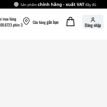
chính hãng - xuất VAT
Sản phẩm
đầy đủ
ọi mua hàng
gần bạn
Cửa hàng
900.6723 phím 3
Đăng nhập