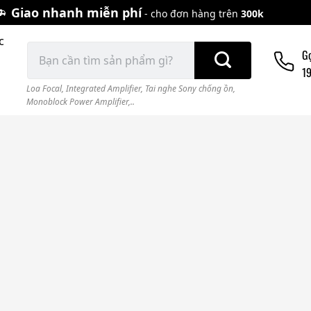
Giao nhanh miễn phí
- cho đơn hàng trên
300k
c
Tìm
G
kiếm:
1
Loa Focal
,
Integrated Amplifier
,
Tai nghe Sony chống ồn
,
Monoblock Power Amplifier,..