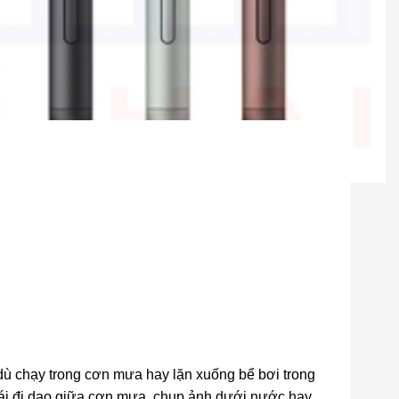
 dù chạy trong cơn mưa hay lặn xuống bể bơi trong
ái đi dạo giữa cơn mưa, chụp ảnh dưới nước hay