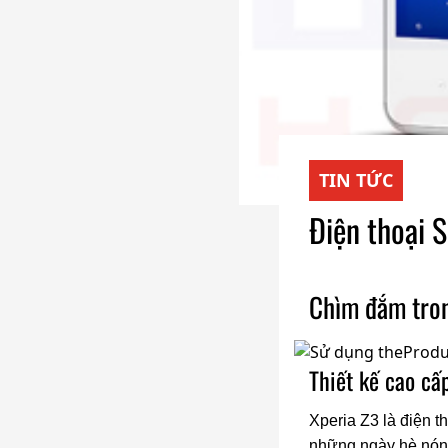
TIN TỨC
Điện thoại 
Chìm đắm tron
Thiết kế cao cấ
Xperia Z3 là điện 
những ngày hè nóng