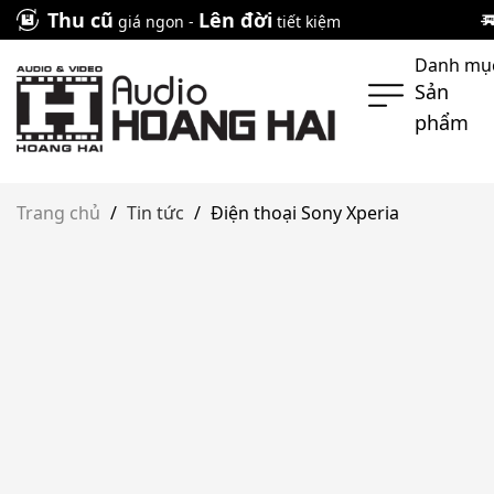
Skip
Thu cũ
Lên đời
giá ngon -
tiết kiệm
to
Danh mụ
content
Sản
phẩm
Trang chủ
/
Tin tức
/
Điện thoại Sony Xperia