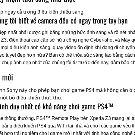
ng tôi biết về camera đều có ngay trong tay bạn
ẹp nhất phải được ghi bằng những bức ảnh sáng và rõ nét nh
3, điện thoại cao cấp sở hữu công nghệ Cyber-shot và Máy quay
g mọi điều kiện ánh sáng, quay video ổn định khi đang di chuy
eo tuyệt đẹp hơn nữa? Bạn có thể thỏa sức sáng tạo bằng cách
inh chụp ảnh đẹp nhất của chúng tôi từ trước đến nay, đảm bảo
ộ mới
minh duy nhất có khả năng chơi game PS4™
e thông thường. PS4™ Remote Play trên Xperia Z3 mang lại trả
ập bảng điều khiển PS4 qua WiFi tại nhà và chơi các game yêu
ết hợp trải nghiệm chơi game mới nhất với tinh hoa công nghệ