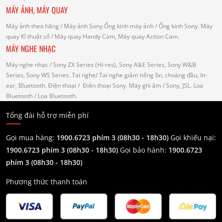
MÁY ẢNH, MÁY QUAY
Máy ảnh theo hãng
/ Máy ảnh Sony.Ống kính máy ảnh / Ống kính Sony.
Máy
quay Kĩ thuật số
/ Máy quay Handy Cam, Máy quay Action Cam.
MÁY NGHE NHẠC
Máy nghe nhạc
/ Sony ZX Series (Hi-res), Sony A&E Series, Sony W&B
Series, Sony WS Series.
Tai nghe
/ Tai nghe giảm tiếng ồn, choàng đầu, In-
ear, Bluetooth.
Điện thoại
/ Điện thoại Sony.
Máy ghi âm
/ Sony, JSL.
Loa
Bluetooth
/ Loa Bluetooth.
Tổng đài hỗ trợ miễn phí
Gọi mua hàng:
1900.6723 phím 3 (08h30 - 18h30)
Gọi khiếu nại:
1900.6723 phím 3
(08h30 - 18h30)
Gọi bảo hành:
1900.6723
phím 3
(08h30 - 18h30)
Phương thức thanh toán