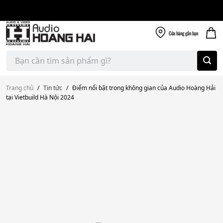
Giao nhanh miễn
Skip
phí
to
300k
content
Cửa hàng
gần bạn
Tìm
kiếm:
Trang chủ
/
Tin tức
/
Điểm nổi bật trong không gian của Audio Hoàng Hải
tại Vietbuild Hà Nội 2024