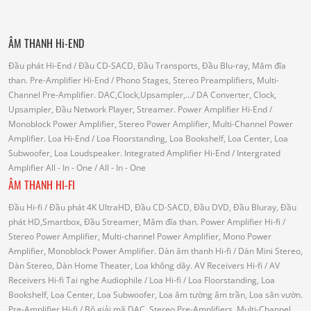
ÂM THANH Hi-END
Đầu phát Hi-End
/ Đầu CD-SACD, Đầu Transports, Đầu Blu-ray, Mâm đĩa
than.
Pre-Amplifier Hi-End
/ Phono Stages, Stereo Preamplifiers, Multi-
Channel Pre-Amplifier.
DAC,Clock,Upsampler,...
/ DA Converter, Clock,
Upsampler, Đầu Network Player, Streamer.
Power Amplifier Hi-End
/
Monoblock Power Amplifier, Stereo Power Amplifier, Multi-Channel Power
Amplifier.
Loa Hi-End
/ Loa Floorstanding, Loa Bookshelf, Loa Center, Loa
Subwoofer, Loa Loudspeaker.
Integrated Amplifier Hi-End
/ Intergrated
Amplifier
All - In - One
/ All - In - One
ÂM THANH HI-FI
Đầu Hi-fi
/ Đầu phát 4K UltraHD, Đầu CD-SACD, Đầu DVD, Đầu Bluray, Đầu
phát HD,Smartbox, Đầu Streamer, Mâm đĩa than.
Power Amplifier Hi-fi
/
Stereo Power Amplifier, Multi-channel Power Amplifier, Mono Power
Amplifier, Monoblock Power Amplifier.
Dàn âm thanh Hi-fi
/ Dàn Mini Stereo,
Dàn Stereo, Dàn Home Theater, Loa không dây.
AV Receivers Hi-fi
/ AV
Receivers Hi-fi
Tai nghe Audiophile
/
Loa Hi-fi
/ Loa Floorstanding, Loa
Bookshelf, Loa Center, Loa Subwoofer, Loa âm tường âm trần, Loa sân vườn.
Pre-Amplifier Hi-fi
/ Bộ giải mã DAC, Stereo Pre-Amplifiers, Multi-Channel