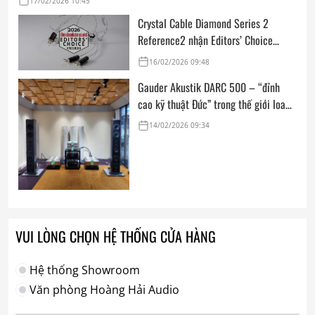
17/02/2026 10:45
Crystal Cable Diamond Series 2
Reference2 nhận Editors’ Choice
Award: Dedicated Audio 2026 từ The
16/02/2026 09:48
Absolute Sound
Gauder Akustik DARC 500 – “đỉnh
cao kỹ thuật Đức” trong thế giới loa
hi-end tham chiếu
14/02/2026 09:34
VUI LÒNG CHỌN HỆ THỐNG CỬA HÀNG
Hệ thống Showroom
Văn phòng Hoàng Hải Audio