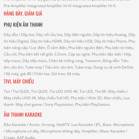
Pre-Amplifier
Integrated Amplifier Hi-fi
/ Integrated Amplifier Hi-fi.
HÀNG BÀY, GIẢM GIÁ
PHỤ KIỆN ÂM THANH
Dây dẫn
/ Dây loa, Dây nối cầu loa, Dây điện nguồn, Dây tín hiệu Analog, Dây
tín hiệu Digital, Dây tín hiệu HDMI, Dây tín hiệu USB, Dây tín hiệu Phono.
Phụ
kiện nâng cấp
/ Lọc điện, Ổ cắm điện, Phụ kiện nguồn điện, Phụ kiện tín hiệu,
Cầu chì, Phụ kiện kết nối giắc 3.5mm, Cáp tai nghe.
Phụ kiện đặc biệt
/ Hộp
tiếp mass, Dây tiếp mass, Chân kê chống rung, Tonearm, Bóng dẫn.
Tiêu
âm, tán âm, Tube trap
/ Tiêu âm, tán âm, Tube trap.
Dụng cụ vệ sinh DeOxit
/
Kệ máy, giá đỡ
/ Chân loa, Giá treo, Kệ máy.
TIVI, MÁY CHIẾU
Tivi
/ Tivi OLED, Tivi QLED, Tivi LED UHD 4K, Tivi LED, Tivi 8K.
Máy chiếu
/
Máy chiếu UHD 4K, Máy chiếu Full HD.
Phụ kiện
/ Kính 3D, Màn chiếu, Loa
thanh.
Máy chơi game
/ Sony Playstation, Phụ kiện PlayStation.
ÂM THANH KARAOKE
Đầu Karaoke
/ Acnos, Arirang, VietKTV.
Loa Karaoke
/ JPL, Bose.
Microphone
/ Microphone có dây, Microphone không dây.
Amplifier, Mixer Karaoke
/
Crown, AAP Audio.