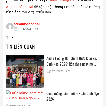
Audio Hoàng Hải
để cập nhật thông tin mới nhất và những
hình ảnh thú vị tại triển lãm.
adminhoanghai
19/11/2024 10:19
Thẻ:
TIN LIÊN QUAN
Audio Hoàng Hải chính thức khai xuân
Bính Ngọ 2026: Rộn ràng ngày mở
cửa, trọn vẹn lời chúc đầu năm
22/02/2026 13:32
Chúc mừng năm mới – Xuân Bính Ngọ
2026