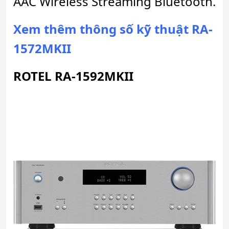
AAC Wireless Streaming Bluetooth.
Xem thêm thông số kỹ thuật RA-
1572MKII
ROTEL RA-1592MKII