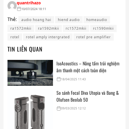
quantrihazo
10/07/2024 18:11
Thẻ:
audio hoang hai
hiend audio
homeaudio
ra1572mkii
ra1592mkii
rc1572mkii
rc1590mkii
rotel
rotel amply intergrated
rotel pre amplifier
TIN LIÊN QUAN
IsoAcoustics – Nâng tầm trải nghiệm
âm thanh một cách toàn diện
18/04/2025 11:43
So sánh Focal Diva Utopia và Bang &
Olufsen Beolab 50
09/03/2025 12:12