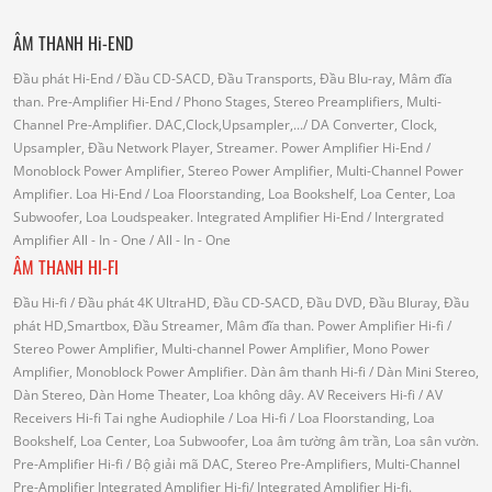
ÂM THANH Hi-END
Đầu phát Hi-End
/ Đầu CD-SACD, Đầu Transports, Đầu Blu-ray, Mâm đĩa
than.
Pre-Amplifier Hi-End
/ Phono Stages, Stereo Preamplifiers, Multi-
Channel Pre-Amplifier.
DAC,Clock,Upsampler,...
/ DA Converter, Clock,
Upsampler, Đầu Network Player, Streamer.
Power Amplifier Hi-End
/
Monoblock Power Amplifier, Stereo Power Amplifier, Multi-Channel Power
Amplifier.
Loa Hi-End
/ Loa Floorstanding, Loa Bookshelf, Loa Center, Loa
Subwoofer, Loa Loudspeaker.
Integrated Amplifier Hi-End
/ Intergrated
Amplifier
All - In - One
/ All - In - One
ÂM THANH HI-FI
Đầu Hi-fi
/ Đầu phát 4K UltraHD, Đầu CD-SACD, Đầu DVD, Đầu Bluray, Đầu
phát HD,Smartbox, Đầu Streamer, Mâm đĩa than.
Power Amplifier Hi-fi
/
Stereo Power Amplifier, Multi-channel Power Amplifier, Mono Power
Amplifier, Monoblock Power Amplifier.
Dàn âm thanh Hi-fi
/ Dàn Mini Stereo,
Dàn Stereo, Dàn Home Theater, Loa không dây.
AV Receivers Hi-fi
/ AV
Receivers Hi-fi
Tai nghe Audiophile
/
Loa Hi-fi
/ Loa Floorstanding, Loa
Bookshelf, Loa Center, Loa Subwoofer, Loa âm tường âm trần, Loa sân vườn.
Pre-Amplifier Hi-fi
/ Bộ giải mã DAC, Stereo Pre-Amplifiers, Multi-Channel
Pre-Amplifier
Integrated Amplifier Hi-fi
/ Integrated Amplifier Hi-fi.