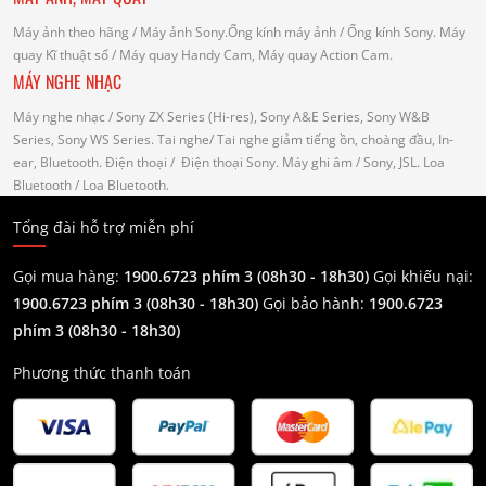
Máy ảnh theo hãng
/ Máy ảnh Sony.Ống kính máy ảnh / Ống kính Sony.
Máy
quay Kĩ thuật số
/ Máy quay Handy Cam, Máy quay Action Cam.
MÁY NGHE NHẠC
Máy nghe nhạc
/ Sony ZX Series (Hi-res), Sony A&E Series, Sony W&B
Series, Sony WS Series.
Tai nghe
/ Tai nghe giảm tiếng ồn, choàng đầu, In-
ear, Bluetooth.
Điện thoại
/ Điện thoại Sony.
Máy ghi âm
/ Sony, JSL.
Loa
Bluetooth
/ Loa Bluetooth.
Tổng đài hỗ trợ miễn phí
Gọi mua hàng:
1900.6723 phím 3 (08h30 - 18h30)
Gọi khiếu nại:
1900.6723 phím 3
(08h30 - 18h30)
Gọi bảo hành:
1900.6723
phím 3
(08h30 - 18h30)
Phương thức thanh toán