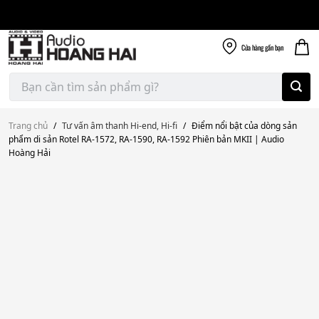
Giao nhanh miễn
Skip
phí
to
300k
content
Cửa hàng
gần bạn
Tìm
kiếm:
Trang chủ
/
Tư vấn âm thanh Hi-end, Hi-fi
/
Điểm nổi bật của dòng sản
phẩm di sản Rotel RA-1572, RA-1590, RA-1592 Phiên bản MKII | Audio
Hoàng Hải