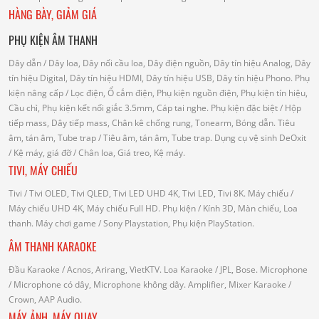
HÀNG BÀY, GIẢM GIÁ
PHỤ KIỆN ÂM THANH
Dây dẫn
/ Dây loa, Dây nối cầu loa, Dây điện nguồn, Dây tín hiệu Analog, Dây
tín hiệu Digital, Dây tín hiệu HDMI, Dây tín hiệu USB, Dây tín hiệu Phono.
Phụ
kiện nâng cấp
/ Lọc điện, Ổ cắm điện, Phụ kiện nguồn điện, Phụ kiện tín hiệu,
Cầu chì, Phụ kiện kết nối giắc 3.5mm, Cáp tai nghe.
Phụ kiện đặc biệt
/ Hộp
tiếp mass, Dây tiếp mass, Chân kê chống rung, Tonearm, Bóng dẫn.
Tiêu
âm, tán âm, Tube trap
/ Tiêu âm, tán âm, Tube trap.
Dụng cụ vệ sinh DeOxit
/
Kệ máy, giá đỡ
/ Chân loa, Giá treo, Kệ máy.
TIVI, MÁY CHIẾU
Tivi
/ Tivi OLED, Tivi QLED, Tivi LED UHD 4K, Tivi LED, Tivi 8K.
Máy chiếu
/
Máy chiếu UHD 4K, Máy chiếu Full HD.
Phụ kiện
/ Kính 3D, Màn chiếu, Loa
thanh.
Máy chơi game
/ Sony Playstation, Phụ kiện PlayStation.
ÂM THANH KARAOKE
Đầu Karaoke
/ Acnos, Arirang, VietKTV.
Loa Karaoke
/ JPL, Bose.
Microphone
/ Microphone có dây, Microphone không dây.
Amplifier, Mixer Karaoke
/
Crown, AAP Audio.
MÁY ẢNH, MÁY QUAY