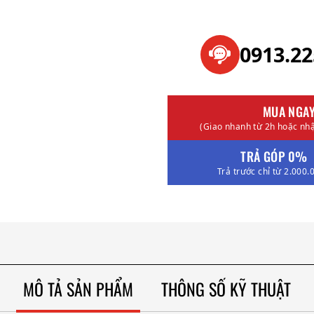
0913.2
MUA NGA
(Giao nhanh từ 2h hoặc nhậ
TRẢ GÓP 0%
Trả trước chỉ từ 2.000.
MÔ TẢ SẢN PHẨM
THÔNG SỐ KỸ THUẬT