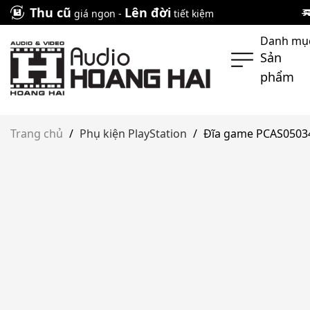
Skip
Thu cũ
Lên đời
giá ngon -
tiết kiệm
to
Danh mụ
content
Sản
phẩm
Trang chủ
/
Phụ kiện PlayStation
/
Đĩa game PCAS05034