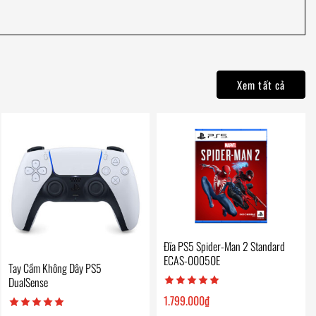
Xem tất cả
Đĩa PS5 Spider-Man 2 Standard
ECAS-00050E
Tay Cầm Không Dây PS5
DualSense
1.799.000
₫