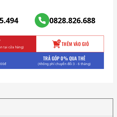
25.494
0828.826.688
Y
THÊM VÀO GIỎ
n tại cửa hàng)
TRẢ GÓP 0% QUA THẺ
000đ
(Không phí chuyển đổi 3 - 6 tháng)