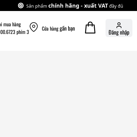
chính hãng - xuất VAT
Sản phẩm
đầy đủ
ọi mua hàng
gần bạn
Cửa hàng
900.6723 phím 3
Đăng nhập