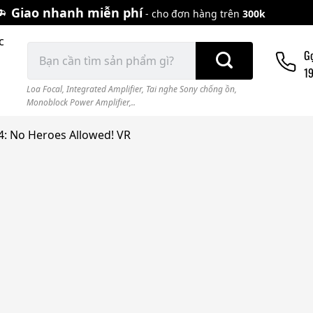
Giao nhanh miễn phí
- cho đơn hàng trên
300k
c
Tìm
G
kiếm:
1
Loa Focal
,
Integrated Amplifier
,
Tai nghe Sony chống ồn
,
Monoblock Power Amplifier,..
: No Heroes Allowed! VR