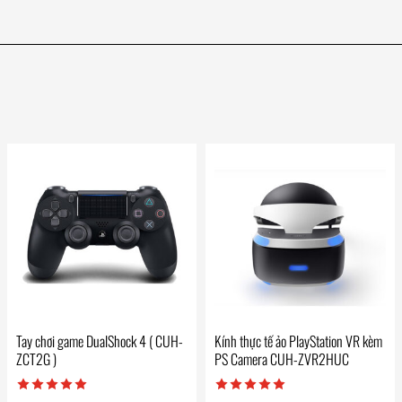
Tay chơi game DualShock 4 ( CUH-
Kính thực tế ảo PlayStation VR kèm
ZCT2G )
PS Camera CUH-ZVR2HUC