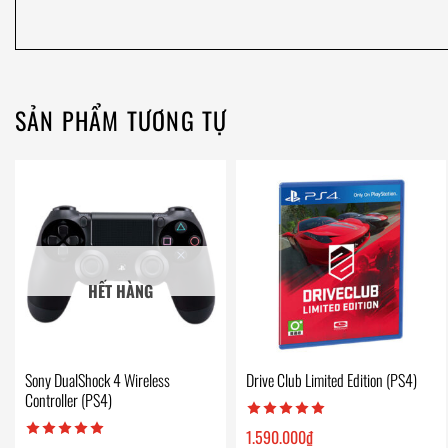
SẢN PHẨM TƯƠNG TỰ
HẾT HÀNG
Sony DualShock 4 Wireless
Drive Club Limited Edition (PS4)
Controller (PS4)
1.590.000
₫