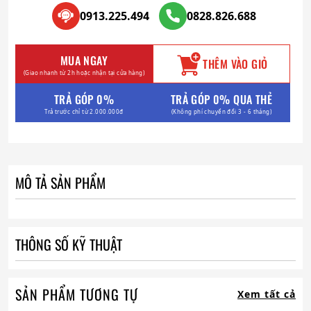
0913.225.494
0828.826.688
MUA NGAY
THÊM VÀO GIỎ
(Giao nhanh từ 2h hoặc nhận tại cửa hàng)
TRẢ GÓP 0%
TRẢ GÓP 0% QUA THẺ
Trả trước chỉ từ 2.000.000đ
(Không phí chuyển đổi 3 - 6 tháng)
MÔ TẢ SẢN PHẨM
THÔNG SỐ KỸ THUẬT
SẢN PHẨM TƯƠNG TỰ
Xem tất cả