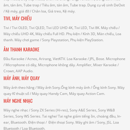
âm, tán âm, Tube trap
/ Tiêu âm, tán âm, Tube trap.
Dụng cụ vệ sinh DeOxit
/
Kệ máy, giá đỡ
/ Chân loa, Giá treo, Kệ máy.
TIVI, MÁY CHIẾU
Tivi
/ Tivi OLED, Tivi QLED, Tivi LED UHD 4K, Tivi LED, Tivi 8K.
Máy chiếu
/
Máy chiếu UHD 4K, Máy chiếu Full HD.
Phụ kiện
/ Kính 3D, Màn chiếu, Loa
thanh.
Máy chơi game
/ Sony Playstation, Phụ kiện PlayStation.
ÂM THANH KARAOKE
Đầu Karaoke
/ Acnos, Arirang, VietKTV.
Loa Karaoke
/ JPL, Bose.
Microphone
/ Microphone có dây, Microphone không dây.
Amplifier, Mixer Karaoke
/
Crown, AAP Audio.
MÁY ẢNH, MÁY QUAY
Máy ảnh theo hãng
/ Máy ảnh Sony.Ống kính máy ảnh / Ống kính Sony.
Máy
quay Kĩ thuật số
/ Máy quay Handy Cam, Máy quay Action Cam.
MÁY NGHE NHẠC
Máy nghe nhạc
/ Sony ZX Series (Hi-res), Sony A&E Series, Sony W&B
Series, Sony WS Series.
Tai nghe
/ Tai nghe giảm tiếng ồn, choàng đầu, In-
ear, Bluetooth.
Điện thoại
/ Điện thoại Sony.
Máy ghi âm
/ Sony, JSL.
Loa
Bluetooth
/ Loa Bluetooth.