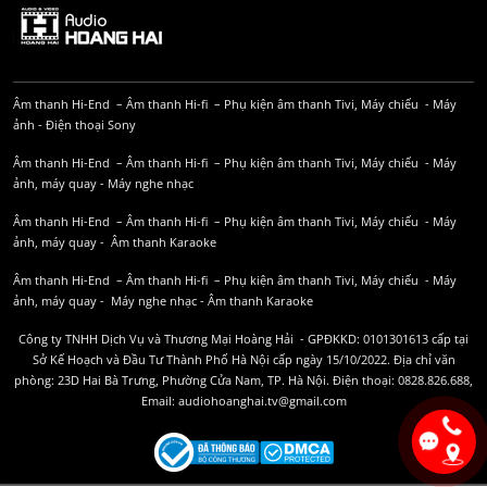
Âm thanh Hi-End
–
Âm thanh Hi-fi
–
Phụ kiện âm thanh
Tivi, Máy chiếu
-
Máy
ảnh
-
Điện thoại Sony
Âm thanh Hi-End
–
Âm thanh Hi-fi
–
Phụ kiện âm thanh
Tivi, Máy chiếu
-
Máy
ảnh, máy quay
-
Máy nghe nhạc
Âm thanh Hi-End
–
Âm thanh Hi-fi
–
Phụ kiện âm thanh
Tivi, Máy chiếu
-
Máy
ảnh, máy quay
-
Âm thanh Karaoke
Âm thanh Hi-End
–
Âm thanh Hi-fi
–
Phụ kiện âm thanh
Tivi, Máy chiếu
-
Máy
ảnh, máy quay
-
Máy nghe nhạc
-
Âm thanh Karaoke
Công ty TNHH Dịch Vụ và Thương Mại Hoàng Hải - GPĐKKD: 0101301613 cấp tại
Sở Kế Hoạch và Đầu Tư Thành Phố Hà Nội cấp ngày 15/10/2022. Địa chỉ văn
phòng: 23D Hai Bà Trưng, Phường Cửa Nam, TP. Hà Nội. Điện thoại: 0828.826.688,
Email: audiohoanghai.tv@gmail.com