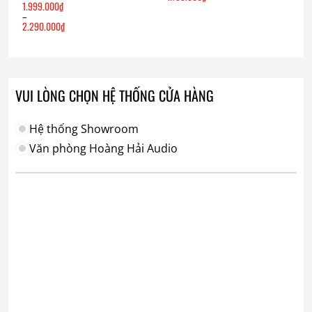
1.999.000
₫
–
2.290.000
₫
Khoảng
giá:
từ
1.999.000₫
đến
2.290.000₫
VUI LÒNG CHỌN HỆ THỐNG CỬA HÀNG
Hệ thống Showroom
Văn phòng Hoàng Hải Audio