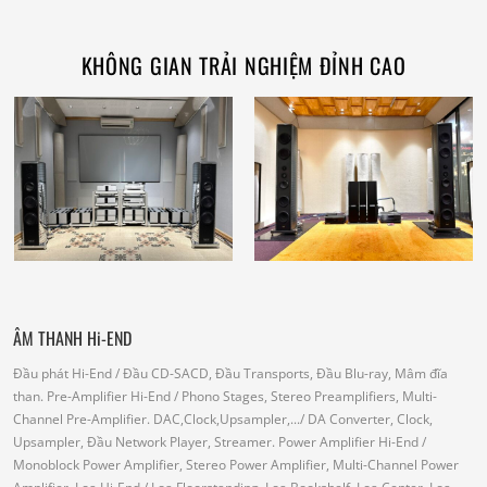
KHÔNG GIAN TRẢI NGHIỆM ĐỈNH CAO
ÂM THANH Hi-END
Đầu phát Hi-End
/ Đầu CD-SACD, Đầu Transports, Đầu Blu-ray, Mâm đĩa
than.
Pre-Amplifier Hi-End
/ Phono Stages, Stereo Preamplifiers, Multi-
Channel Pre-Amplifier.
DAC,Clock,Upsampler,...
/ DA Converter, Clock,
Upsampler, Đầu Network Player, Streamer.
Power Amplifier Hi-End
/
Monoblock Power Amplifier, Stereo Power Amplifier, Multi-Channel Power