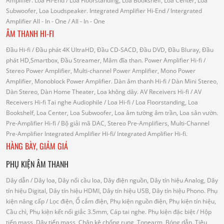
Amplifier.
Loa Hi-End
/ Loa Floorstanding, Loa Bookshelf, Loa Center, Loa
Subwoofer, Loa Loudspeaker.
Integrated Amplifier Hi-End
/ Intergrated
Amplifier
All - In - One
/ All - In - One
ÂM THANH HI-FI
Đầu Hi-fi
/ Đầu phát 4K UltraHD, Đầu CD-SACD, Đầu DVD, Đầu Bluray, Đầu
phát HD,Smartbox, Đầu Streamer, Mâm đĩa than.
Power Amplifier Hi-fi
/
Stereo Power Amplifier, Multi-channel Power Amplifier, Mono Power
Amplifier, Monoblock Power Amplifier.
Dàn âm thanh Hi-fi
/ Dàn Mini Stereo,
Dàn Stereo, Dàn Home Theater, Loa không dây.
AV Receivers Hi-fi
/ AV
Receivers Hi-fi
Tai nghe Audiophile
/
Loa Hi-fi
/ Loa Floorstanding, Loa
Bookshelf, Loa Center, Loa Subwoofer, Loa âm tường âm trần, Loa sân vườn.
Pre-Amplifier Hi-fi
/ Bộ giải mã DAC, Stereo Pre-Amplifiers, Multi-Channel
Pre-Amplifier
Integrated Amplifier Hi-fi
/ Integrated Amplifier Hi-fi.
HÀNG BÀY, GIẢM GIÁ
PHỤ KIỆN ÂM THANH
Dây dẫn
/ Dây loa, Dây nối cầu loa, Dây điện nguồn, Dây tín hiệu Analog, Dây
tín hiệu Digital, Dây tín hiệu HDMI, Dây tín hiệu USB, Dây tín hiệu Phono.
Phụ
kiện nâng cấp
/ Lọc điện, Ổ cắm điện, Phụ kiện nguồn điện, Phụ kiện tín hiệu,
Cầu chì, Phụ kiện kết nối giắc 3.5mm, Cáp tai nghe.
Phụ kiện đặc biệt
/ Hộp
tiếp mass, Dây tiếp mass, Chân kê chống rung, Tonearm, Bóng dẫn.
Tiêu