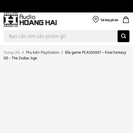
Giao nhanh miễn
Skip
phí
to
300k
content
Cửa hàng
gần bạn
Tìm
kiếm:
Trang chủ
/
Phụ kiện PlayStation
/
Đĩa game PCAS05007 – Final Fantasy
XII – The Zodiac Age