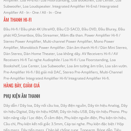
Amplifier.
Loa Hi-End
/ Loa Floorstanding, Loa Bookshelf, Loa Center, Loa
Subwoofer, Loa Loudspeaker.
Integrated Amplifier Hi-End
/ Intergrated
Amplifier
All - In - One
/ All - In - One
ÂM THANH HI-FI
Đầu Hi-fi
/ Đầu phát 4K UltraHD, Đầu CD-SACD, Đầu DVD, Đầu Bluray, Đầu
phát HD,Smartbox, Đầu Streamer, Mâm đĩa than.
Power Amplifier Hi-fi
/
Stereo Power Amplifier, Multi-channel Power Amplifier, Mono Power
Amplifier, Monoblock Power Amplifier.
Dàn âm thanh Hi-fi
/ Dàn Mini Stereo,
Dàn Stereo, Dàn Home Theater, Loa không dây.
AV Receivers Hi-fi
/ AV
Receivers Hi-fi
Tai nghe Audiophile
/
Loa Hi-fi
/ Loa Floorstanding, Loa
Bookshelf, Loa Center, Loa Subwoofer, Loa âm tường âm trần, Loa sân vườn.
Pre-Amplifier Hi-fi
/ Bộ giải mã DAC, Stereo Pre-Amplifiers, Multi-Channel
Pre-Amplifier
Integrated Amplifier Hi-fi
/ Integrated Amplifier Hi-fi.
HÀNG BÀY, GIẢM GIÁ
PHỤ KIỆN ÂM THANH
Dây dẫn
/ Dây loa, Dây nối cầu loa, Dây điện nguồn, Dây tín hiệu Analog, Dây
tín hiệu Digital, Dây tín hiệu HDMI, Dây tín hiệu USB, Dây tín hiệu Phono.
Phụ
kiện nâng cấp
/ Lọc điện, Ổ cắm điện, Phụ kiện nguồn điện, Phụ kiện tín hiệu,
Cầu chì, Phụ kiện kết nối giắc 3.5mm, Cáp tai nghe.
Phụ kiện đặc biệt
/ Hộp
tiếp mass, Dây tiếp mass, Chân kê chống rung, Tonearm, Bóng dẫn.
Tiêu