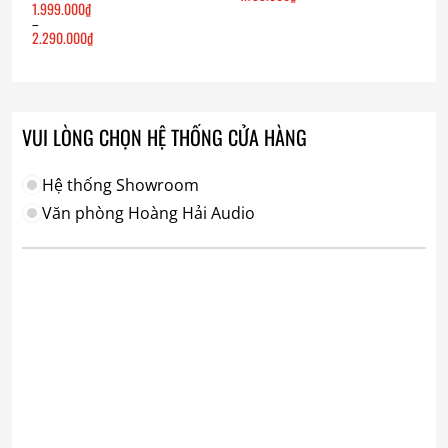
1.999.000
₫
–
2.290.000
₫
Khoảng
giá:
từ
1.999.000₫
đến
2.290.000₫
VUI LÒNG CHỌN HỆ THỐNG CỬA HÀNG
Hệ thống Showroom
Văn phòng Hoàng Hải Audio