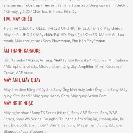
âm, tán âm, Tube trap
/ Tiêu âm, tán âm, Tube trap.
Dụng cụ vệ sinh DeOxit
/
Kệ máy, giá đỡ
/ Chân loa, Giá treo, Kệ máy.
TIVI, MÁY CHIẾU
Tivi
/ Tivi OLED, Tivi QLED, Tivi LED UHD 4K, Tivi LED, Tivi 8K.
Máy chiếu
/
Máy chiếu UHD 4K, Máy chiếu Full HD.
Phụ kiện
/ Kính 3D, Màn chiếu, Loa
thanh.
Máy chơi game
/ Sony Playstation, Phụ kiện PlayStation.
ÂM THANH KARAOKE
Đầu Karaoke
/ Acnos, Arirang, VietKTV.
Loa Karaoke
/ JPL, Bose.
Microphone
/ Microphone có dây, Microphone không dây.
Amplifier, Mixer Karaoke
/
Crown, AAP Audio.
MÁY ẢNH, MÁY QUAY
Máy ảnh theo hãng
/ Máy ảnh Sony.Ống kính máy ảnh / Ống kính Sony.
Máy
quay Kĩ thuật số
/ Máy quay Handy Cam, Máy quay Action Cam.
MÁY NGHE NHẠC
Máy nghe nhạc
/ Sony ZX Series (Hi-res), Sony A&E Series, Sony W&B
Series, Sony WS Series.
Tai nghe
/ Tai nghe giảm tiếng ồn, choàng đầu, In-
ear, Bluetooth.
Điện thoại
/ Điện thoại Sony.
Máy ghi âm
/ Sony, JSL.
Loa
Bluetooth
/ Loa Bluetooth.