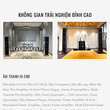
KHÔNG GIAN TRẢI NGHIỆM ĐỈNH CAO
ÂM THANH Hi-END
Đầu phát Hi-End
/ Đầu CD-SACD, Đầu Transports, Đầu Blu-ray, Mâm đĩa
than.
Pre-Amplifier Hi-End
/ Phono Stages, Stereo Preamplifiers, Multi-
Channel Pre-Amplifier.
DAC,Clock,Upsampler,...
/ DA Converter, Clock,
Upsampler, Đầu Network Player, Streamer.
Power Amplifier Hi-End
/
Monoblock Power Amplifier, Stereo Power Amplifier, Multi-Channel Power