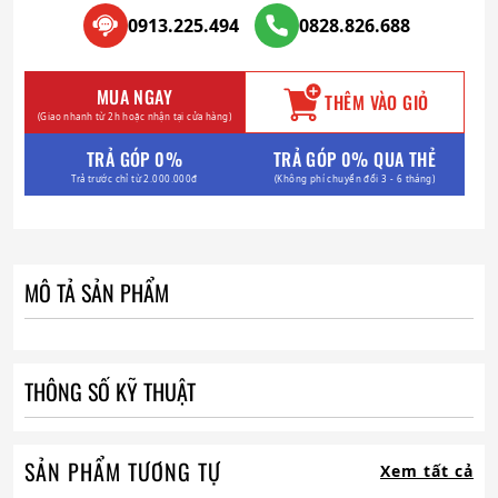
0913.225.494
0828.826.688
MUA NGAY
THÊM VÀO GIỎ
(Giao nhanh từ 2h hoặc nhận tại cửa hàng)
TRẢ GÓP 0%
TRẢ GÓP 0% QUA THẺ
Trả trước chỉ từ 2.000.000đ
(Không phí chuyển đổi 3 - 6 tháng)
MÔ TẢ SẢN PHẨM
THÔNG SỐ KỸ THUẬT
SẢN PHẨM TƯƠNG TỰ
Xem tất cả