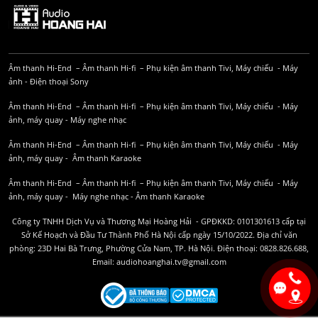
Âm thanh Hi-End
–
Âm thanh Hi-fi
–
Phụ kiện âm thanh
Tivi, Máy chiếu
-
Máy
ảnh
-
Điện thoại Sony
Âm thanh Hi-End
–
Âm thanh Hi-fi
–
Phụ kiện âm thanh
Tivi, Máy chiếu
-
Máy
ảnh, máy quay
-
Máy nghe nhạc
Âm thanh Hi-End
–
Âm thanh Hi-fi
–
Phụ kiện âm thanh
Tivi, Máy chiếu
-
Máy
ảnh, máy quay
-
Âm thanh Karaoke
Âm thanh Hi-End
–
Âm thanh Hi-fi
–
Phụ kiện âm thanh
Tivi, Máy chiếu
-
Máy
ảnh, máy quay
-
Máy nghe nhạc
-
Âm thanh Karaoke
Công ty TNHH Dịch Vụ và Thương Mại Hoàng Hải - GPĐKKD: 0101301613 cấp tại
Sở Kế Hoạch và Đầu Tư Thành Phố Hà Nội cấp ngày 15/10/2022. Địa chỉ văn
phòng: 23D Hai Bà Trưng, Phường Cửa Nam, TP. Hà Nội. Điện thoại: 0828.826.688,
Email: audiohoanghai.tv@gmail.com