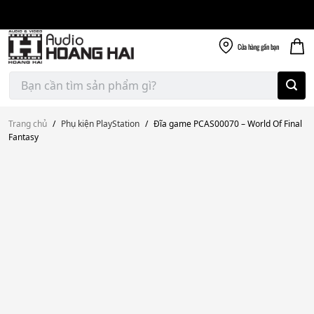
Giao nhanh miễn
Skip
phí
to
300k
content
Cửa hàng
gần bạn
Tìm
kiếm:
Trang chủ
/
Phụ kiện PlayStation
/
Đĩa game PCAS00070 – World Of Final
Fantasy