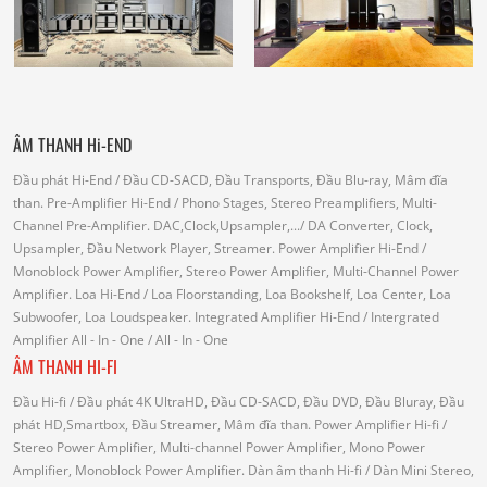
ÂM THANH Hi-END
Đầu phát Hi-End
/ Đầu CD-SACD, Đầu Transports, Đầu Blu-ray, Mâm đĩa
than.
Pre-Amplifier Hi-End
/ Phono Stages, Stereo Preamplifiers, Multi-
Channel Pre-Amplifier.
DAC,Clock,Upsampler,...
/ DA Converter, Clock,
Upsampler, Đầu Network Player, Streamer.
Power Amplifier Hi-End
/
Monoblock Power Amplifier, Stereo Power Amplifier, Multi-Channel Power
Amplifier.
Loa Hi-End
/ Loa Floorstanding, Loa Bookshelf, Loa Center, Loa
Subwoofer, Loa Loudspeaker.
Integrated Amplifier Hi-End
/ Intergrated
Amplifier
All - In - One
/ All - In - One
ÂM THANH HI-FI
Đầu Hi-fi
/ Đầu phát 4K UltraHD, Đầu CD-SACD, Đầu DVD, Đầu Bluray, Đầu
phát HD,Smartbox, Đầu Streamer, Mâm đĩa than.
Power Amplifier Hi-fi
/
Stereo Power Amplifier, Multi-channel Power Amplifier, Mono Power
Amplifier, Monoblock Power Amplifier.
Dàn âm thanh Hi-fi
/ Dàn Mini Stereo,