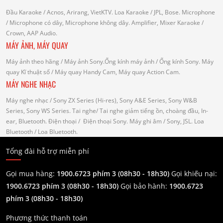
Đầu Karaoke
/ Acnos, Arirang, VietKTV.
Loa Karaoke
/ JPL, Bose.
Microphone
/ Microphone có dây, Microphone không dây.
Amplifier, Mixer Karaoke
/
Crown, AAP Audio.
MÁY ẢNH, MÁY QUAY
Máy ảnh theo hãng
/ Máy ảnh Sony.Ống kính máy ảnh / Ống kính Sony.
Máy
quay Kĩ thuật số
/ Máy quay Handy Cam, Máy quay Action Cam.
MÁY NGHE NHẠC
Máy nghe nhạc
/ Sony ZX Series (Hi-res), Sony A&E Series, Sony W&B
Series, Sony WS Series.
Tai nghe
/ Tai nghe giảm tiếng ồn, choàng đầu, In-
ear, Bluetooth.
Điện thoại
/ Điện thoại Sony.
Máy ghi âm
/ Sony, JSL.
Loa
Bluetooth
/ Loa Bluetooth.
Tổng đài hỗ trợ miễn phí
Gọi mua hàng:
1900.6723 phím 3 (08h30 - 18h30)
Gọi khiếu nại:
1900.6723 phím 3
(08h30 - 18h30)
Gọi bảo hành:
1900.6723
phím 3
(08h30 - 18h30)
Phương thức thanh toán