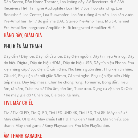
Dàn Stereo, Dàn Home Theater, Loa không dây.
AV Receivers Hi-fi
/ AV
Receivers Hi-fi
Tai nghe Audiophile
/
Loa Hi-fi
/ Loa Floorstanding, Loa
Bookshelf, Loa Center, Loa Subwoofer, Loa âm tường âm trần, Loa sân vườn.
Pre-Amplifier Hi-fi
/ Bộ giải mã DAC, Stereo Pre-Amplifiers, Multi-Channel
Pre-Amplifier
Integrated Amplifier Hi-fi
/ Integrated Amplifier Hi-fi.
HÀNG BÀY, GIẢM GIÁ
PHỤ KIỆN ÂM THANH
Dây dẫn
/ Dây loa, Dây nối cầu loa, Dây điện nguồn, Dây tín hiệu Analog, Dây
tín hiệu Digital, Dây tín hiệu HDMI, Dây tín hiệu USB, Dây tín hiệu Phono.
Phụ
kiện nâng cấp
/ Lọc điện, Ổ cắm điện, Phụ kiện nguồn điện, Phụ kiện tín hiệu,
Cầu chì, Phụ kiện kết nối giắc 3.5mm, Cáp tai nghe.
Phụ kiện đặc biệt
/ Hộp
tiếp mass, Dây tiếp mass, Chân kê chống rung, Tonearm, Bóng dẫn.
Tiêu
âm, tán âm, Tube trap
/ Tiêu âm, tán âm, Tube trap.
Dụng cụ vệ sinh DeOxit
/
Kệ máy, giá đỡ
/ Chân loa, Giá treo, Kệ máy.
TIVI, MÁY CHIẾU
Tivi
/ Tivi OLED, Tivi QLED, Tivi LED UHD 4K, Tivi LED, Tivi 8K.
Máy chiếu
/
Máy chiếu UHD 4K, Máy chiếu Full HD.
Phụ kiện
/ Kính 3D, Màn chiếu, Loa
thanh.
Máy chơi game
/ Sony Playstation, Phụ kiện PlayStation.
ÂM THANH KARAOKE