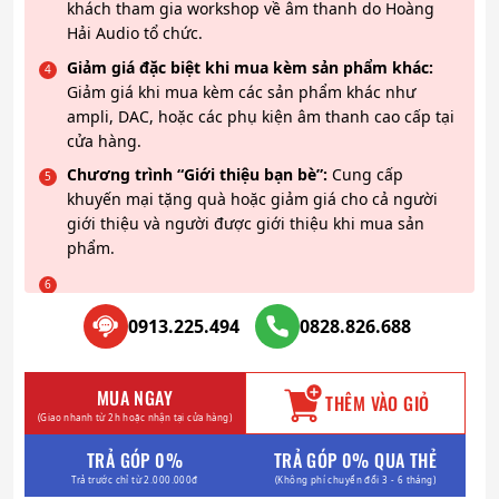
khách tham gia workshop về âm thanh do Hoàng
Hải Audio tổ chức.
Giảm giá đặc biệt khi mua kèm sản phẩm khác:
Giảm giá khi mua kèm các sản phẩm khác như
ampli, DAC, hoặc các phụ kiện âm thanh cao cấp tại
cửa hàng.
Chương trình “Giới thiệu bạn bè”:
Cung cấp
khuyến mại tặng quà hoặc giảm giá cho cả người
giới thiệu và người được giới thiệu khi mua sản
phẩm.
0913.225.494
0828.826.688
MUA NGAY
THÊM VÀO GIỎ
(Giao nhanh từ 2h hoặc nhận tại cửa hàng)
TRẢ GÓP 0%
TRẢ GÓP 0% QUA THẺ
Trả trước chỉ từ 2.000.000đ
(Không phí chuyển đổi 3 - 6 tháng)