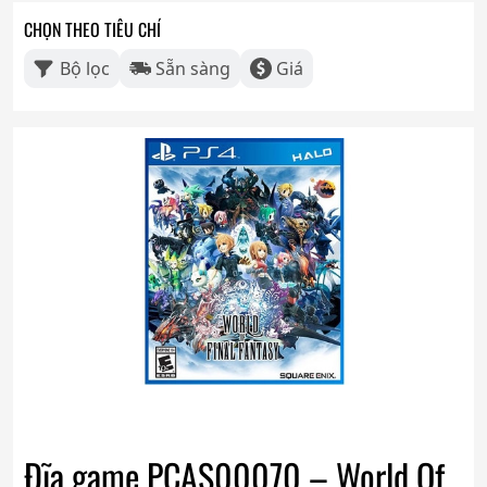
CHỌN THEO TIÊU CHÍ
Bộ lọc
Sẵn sàng
Giá
Đĩa game PCAS00070 – World Of