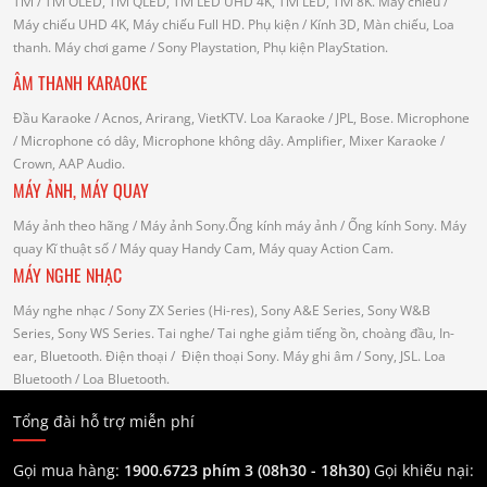
Tivi
/ Tivi OLED, Tivi QLED, Tivi LED UHD 4K, Tivi LED, Tivi 8K.
Máy chiếu
/
Máy chiếu UHD 4K, Máy chiếu Full HD.
Phụ kiện
/ Kính 3D, Màn chiếu, Loa
thanh.
Máy chơi game
/ Sony Playstation, Phụ kiện PlayStation.
ÂM THANH KARAOKE
Đầu Karaoke
/ Acnos, Arirang, VietKTV.
Loa Karaoke
/ JPL, Bose.
Microphone
/ Microphone có dây, Microphone không dây.
Amplifier, Mixer Karaoke
/
Crown, AAP Audio.
MÁY ẢNH, MÁY QUAY
Máy ảnh theo hãng
/ Máy ảnh Sony.Ống kính máy ảnh / Ống kính Sony.
Máy
quay Kĩ thuật số
/ Máy quay Handy Cam, Máy quay Action Cam.
MÁY NGHE NHẠC
Máy nghe nhạc
/ Sony ZX Series (Hi-res), Sony A&E Series, Sony W&B
Series, Sony WS Series.
Tai nghe
/ Tai nghe giảm tiếng ồn, choàng đầu, In-
ear, Bluetooth.
Điện thoại
/ Điện thoại Sony.
Máy ghi âm
/ Sony, JSL.
Loa
Bluetooth
/ Loa Bluetooth.
Tổng đài hỗ trợ miễn phí
Gọi mua hàng:
1900.6723 phím 3 (08h30 - 18h30)
Gọi khiếu nại: