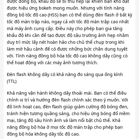
được đồng bộ, khẩu độ sẽ bị thu hẹp lại khiến bạn khó đạt
được hiệu ứng bokeh mong muốn. Nhưng với tính năng
đồng bộ tốc độ cao (HSS) bạn có thể dùng đèn flash ở bất kỳ
tốc độ màn trập nào, ngay cả với tốc độ màn trập cao nhất
mà máy ảnh cung cấp. Điều này cho phép bạn gia tăng
khẩu độ khi cần để tạo được độ sâu trường ảnh hẹp nhằm
duy trì mức lấy nét hoàn hảo cho chủ thể chụp trong khi
làm mờ hậu cảnh để có được những bức chân dung tuyệt
vời. Tính năng đồng bộ hóa tốc độ cao không dây cũng có
thể hoạt động với các máy ảnh tương thích.
Đèn flash không dây có khả năng đo sáng qua ống kính
(TTL)
Khả năng vận hành không dây thoải mái. Bạn có thể điều
chỉnh vị trí và hướng đèn flash chính xác theo ý muốn. Với
độ linh hoạt cao, đèn flash giúp giảm cường độ bóng đen,
tránh hiện tượng quầng sáng, cho hiệu ứng bóng đổ mềm
mại, tăng độ sâu hình ảnh và làm nổi bật chủ thể. Khả
năng đồng bộ hóa ở mọi tốc độ màn trập cho phép bạn
đồng bộ hóa không dây tốc độ cao.