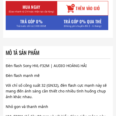
MUA NGAY
THÊM VÀO GIỎ
(Giao nhanh từ 2h hoặc nhận tại cửa hàng)
TRẢ GÓP 0%
TRẢ GÓP 0% QUA THẺ
Trả trước chỉ từ 2.000.000đ
(Không phí chuyển đổi 3 - 6 tháng)
MÔ TẢ SẢN PHẨM
Đèn flash Sony HVL-F32M | AUDIO HOÀNG HẢI
Đèn flash mạnh mẽ
Với chỉ số công suất 32 (GN32), đèn flash cực mạnh này sẽ
mang đến ánh sáng cần thiết cho nhiều tình huống chụp
ảnh khác nhau.
Nhỏ gọn và thanh mảnh