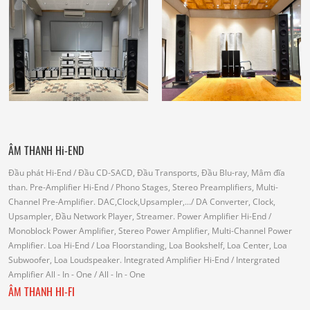
ÂM THANH Hi-END
Đầu phát Hi-End
/ Đầu CD-SACD, Đầu Transports, Đầu Blu-ray, Mâm đĩa
than.
Pre-Amplifier Hi-End
/ Phono Stages, Stereo Preamplifiers, Multi-
Channel Pre-Amplifier.
DAC,Clock,Upsampler,...
/ DA Converter, Clock,
Upsampler, Đầu Network Player, Streamer.
Power Amplifier Hi-End
/
Monoblock Power Amplifier, Stereo Power Amplifier, Multi-Channel Power
Amplifier.
Loa Hi-End
/ Loa Floorstanding, Loa Bookshelf, Loa Center, Loa
Subwoofer, Loa Loudspeaker.
Integrated Amplifier Hi-End
/ Intergrated
Amplifier
All - In - One
/ All - In - One
ÂM THANH HI-FI