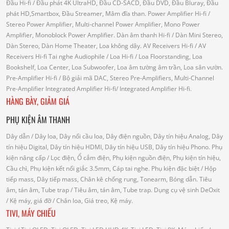
Đầu Hi-fi
/ Đầu phát 4K UltraHD, Đầu CD-SACD, Đầu DVD, Đầu Bluray, Đầu
phát HD,Smartbox, Đầu Streamer, Mâm đĩa than.
Power Amplifier Hi-fi
/
Stereo Power Amplifier, Multi-channel Power Amplifier, Mono Power
Amplifier, Monoblock Power Amplifier.
Dàn âm thanh Hi-fi
/ Dàn Mini Stereo,
Dàn Stereo, Dàn Home Theater, Loa không dây.
AV Receivers Hi-fi
/ AV
Receivers Hi-fi
Tai nghe Audiophile
/
Loa Hi-fi
/ Loa Floorstanding, Loa
Bookshelf, Loa Center, Loa Subwoofer, Loa âm tường âm trần, Loa sân vườn.
Pre-Amplifier Hi-fi
/ Bộ giải mã DAC, Stereo Pre-Amplifiers, Multi-Channel
Pre-Amplifier
Integrated Amplifier Hi-fi
/ Integrated Amplifier Hi-fi.
HÀNG BÀY, GIẢM GIÁ
PHỤ KIỆN ÂM THANH
Dây dẫn
/ Dây loa, Dây nối cầu loa, Dây điện nguồn, Dây tín hiệu Analog, Dây
tín hiệu Digital, Dây tín hiệu HDMI, Dây tín hiệu USB, Dây tín hiệu Phono.
Phụ
kiện nâng cấp
/ Lọc điện, Ổ cắm điện, Phụ kiện nguồn điện, Phụ kiện tín hiệu,
Cầu chì, Phụ kiện kết nối giắc 3.5mm, Cáp tai nghe.
Phụ kiện đặc biệt
/ Hộp
tiếp mass, Dây tiếp mass, Chân kê chống rung, Tonearm, Bóng dẫn.
Tiêu
âm, tán âm, Tube trap
/ Tiêu âm, tán âm, Tube trap.
Dụng cụ vệ sinh DeOxit
/
Kệ máy, giá đỡ
/ Chân loa, Giá treo, Kệ máy.
TIVI, MÁY CHIẾU