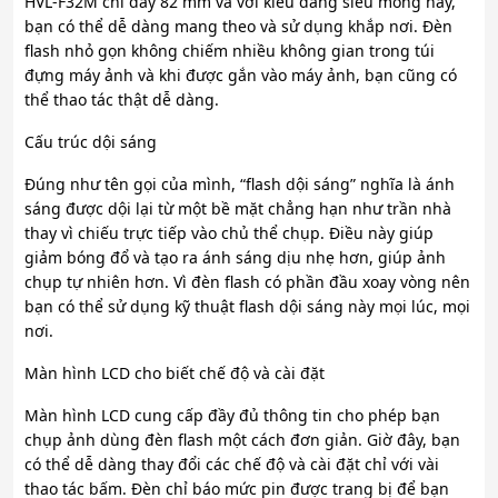
HVL-F32M chỉ dày 82 mm và với kiểu dáng siêu mỏng này,
bạn có thể dễ dàng mang theo và sử dụng khắp nơi. Đèn
flash nhỏ gọn không chiếm nhiều không gian trong túi
đựng máy ảnh và khi được gắn vào máy ảnh, bạn cũng có
thể thao tác thật dễ dàng.
Cấu trúc dội sáng
Đúng như tên gọi của mình, “flash dội sáng” nghĩa là ánh
sáng được dội lại từ một bề mặt chẳng hạn như trần nhà
thay vì chiếu trực tiếp vào chủ thể chụp. Điều này giúp
giảm bóng đổ và tạo ra ánh sáng dịu nhẹ hơn, giúp ảnh
chụp tự nhiên hơn. Vì đèn flash có phần đầu xoay vòng nên
bạn có thể sử dụng kỹ thuật flash dội sáng này mọi lúc, mọi
nơi.
Màn hình LCD cho biết chế độ và cài đặt
Màn hình LCD cung cấp đầy đủ thông tin cho phép bạn
chụp ảnh dùng đèn flash một cách đơn giản. Giờ đây, bạn
có thể dễ dàng thay đổi các chế độ và cài đặt chỉ với vài
thao tác bấm. Đèn chỉ báo mức pin được trang bị để bạn