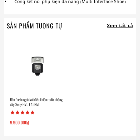
Cổng kết nối phụ kiện đa năng (Multi Interface Shoe)
SẢN PHẨM TƯƠNG TỰ
Xem tất cả
Đèn flash ngoài với điều khiển radio không
dây Sony HVL-F45RM
9.900.000
₫