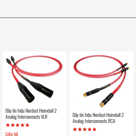
Dây tín hiệu Nordost Heimdall 2
Dây tín hiệu Nordost Heimdall 2
Analog Interconnects XLR
Analog Interconnects RCA
Liên hệ