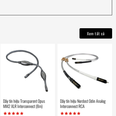
Xem tất cả
Dây tín hiệu Transparent Opus
Dây tín hiệu Nordost Odin Analog
MM2 XLR Interconnect (8m)
Interconnect RCA