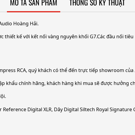
MÔ TẢ SẢN PHẨM
THÔNG SỐ KỸ THUẬT
 Audio Hoàng Hải.
c thiết kế với kết nối vàng nguyên khối G7.Các đầu nối tiêu
 Empress RCA, quý khách có thể đến trực tiếp showroom của
ập khẩu chính hãng, khách hàng khi mua sẽ được hưởng ch
ội.
eference Digital XLR, Dây Digital Siltech Royal Signature G