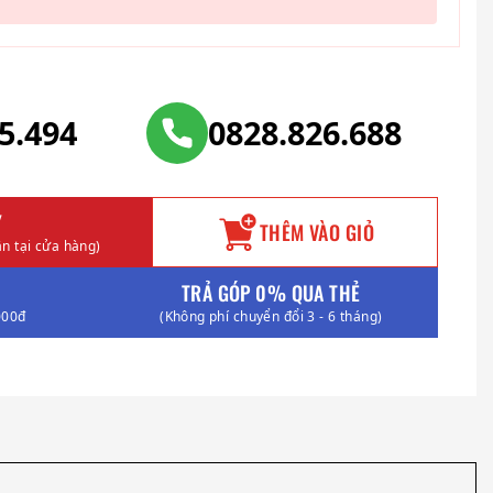
25.494
0828.826.688
Y
THÊM VÀO GIỎ
n tại cửa hàng)
TRẢ GÓP 0% QUA THẺ
000đ
(Không phí chuyển đổi 3 - 6 tháng)