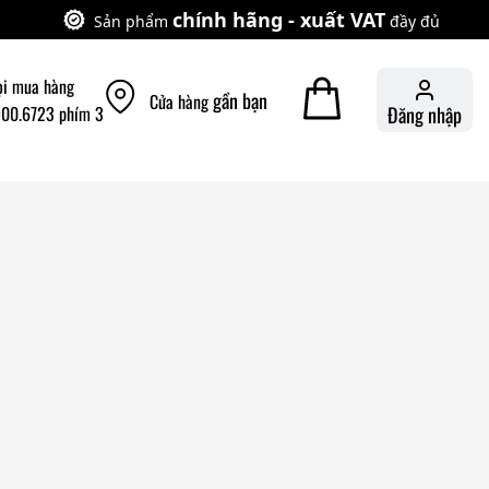
chính hãng - xuất VAT
Sản phẩm
đầy đủ
ọi mua hàng
gần bạn
Cửa hàng
900.6723 phím 3
Đăng nhập