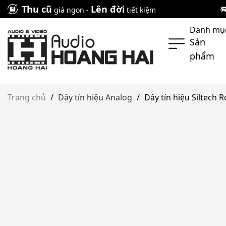
Skip
Thu cũ
Lên đời
giá ngon -
tiết kiệm
to
Danh mụ
content
Sản
phẩm
Trang chủ
/
Dây tín hiệu Analog
/
Dây tín hiệu Siltech 