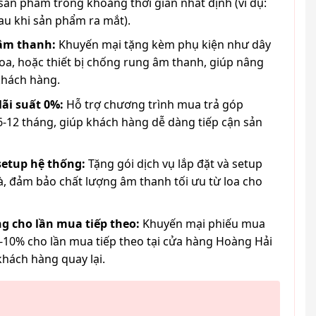
ản phẩm trong khoảng thời gian nhất định (ví dụ:
au khi sản phẩm ra mắt).
 âm thanh:
Khuyến mại tặng kèm phụ kiện như dây
loa, hoặc thiết bị chống rung âm thanh, giúp nâng
khách hàng.
lãi suất 0%:
Hỗ trợ chương trình mua trả góp
6-12 tháng, giúp khách hàng dễ dàng tiếp cận sản
 setup hệ thống:
Tặng gói dịch vụ lắp đặt và setup
à, đảm bảo chất lượng âm thanh tối ưu từ loa cho
g cho lần mua tiếp theo:
Khuyến mại phiếu mua
-10% cho lần mua tiếp theo tại cửa hàng Hoàng Hải
khách hàng quay lại.