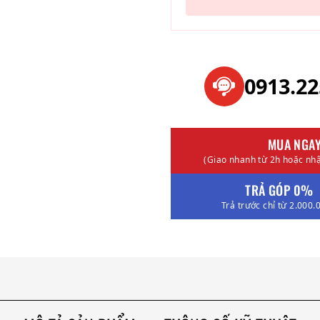
0913.2
MUA NGA
(Giao nhanh từ 2h hoặc nhậ
TRẢ GÓP 0%
Trả trước chỉ từ 2.000.