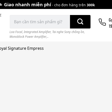
Giao nhanh miễn phí
- cho đơn hàng trên
300k
c
Tìm
G
kiếm:
1
Loa Focal
,
Integrated Amplifier
,
Tai nghe Sony chống ồn
,
Monoblock Power Amplifier,..
Royal Signature Empress