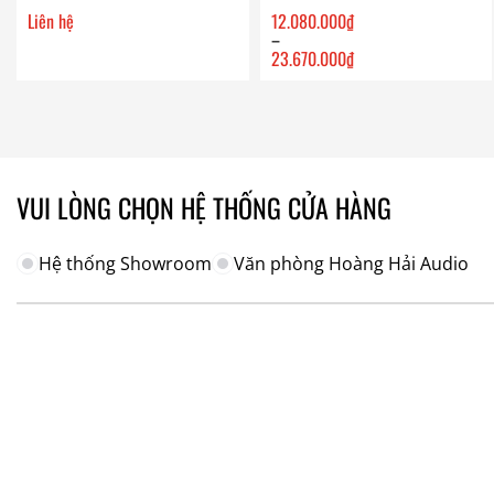
Liên hệ
12.080.000
₫
–
23.670.000
₫
Khoảng
giá:
từ
12.080.000₫
đến
23.670.000₫
VUI LÒNG CHỌN HỆ THỐNG CỬA HÀNG
Hệ thống Showroom
Văn phòng Hoàng Hải Audio