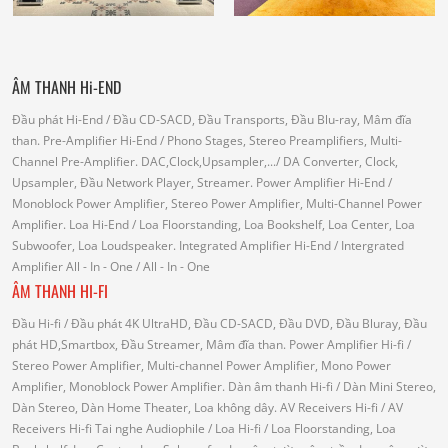
ÂM THANH Hi-END
Đầu phát Hi-End
/ Đầu CD-SACD, Đầu Transports, Đầu Blu-ray, Mâm đĩa
than.
Pre-Amplifier Hi-End
/ Phono Stages, Stereo Preamplifiers, Multi-
Channel Pre-Amplifier.
DAC,Clock,Upsampler,...
/ DA Converter, Clock,
Upsampler, Đầu Network Player, Streamer.
Power Amplifier Hi-End
/
Monoblock Power Amplifier, Stereo Power Amplifier, Multi-Channel Power
Amplifier.
Loa Hi-End
/ Loa Floorstanding, Loa Bookshelf, Loa Center, Loa
Subwoofer, Loa Loudspeaker.
Integrated Amplifier Hi-End
/ Intergrated
Amplifier
All - In - One
/ All - In - One
ÂM THANH HI-FI
Đầu Hi-fi
/ Đầu phát 4K UltraHD, Đầu CD-SACD, Đầu DVD, Đầu Bluray, Đầu
phát HD,Smartbox, Đầu Streamer, Mâm đĩa than.
Power Amplifier Hi-fi
/
Stereo Power Amplifier, Multi-channel Power Amplifier, Mono Power
Amplifier, Monoblock Power Amplifier.
Dàn âm thanh Hi-fi
/ Dàn Mini Stereo,
Dàn Stereo, Dàn Home Theater, Loa không dây.
AV Receivers Hi-fi
/ AV
Receivers Hi-fi
Tai nghe Audiophile
/
Loa Hi-fi
/ Loa Floorstanding, Loa