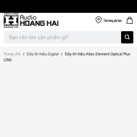
Giao nhanh miễn
Skip
phí
to
300k
content
Cửa hàng
gần bạn
Tìm
kiếm:
Trang chủ
/
Dây tín hiệu Digital
/
Dây tín hiệu Atlas Element Optical Plus
(2M)