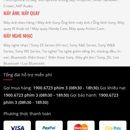
Crown, AAP Audio.
MÁY ẢNH, MÁY QUAY
Máy ảnh theo hãng
/ Máy ảnh Sony.Ống kính máy ảnh / Ống kính Sony.
Máy
quay Kĩ thuật số
/ Máy quay Handy Cam, Máy quay Action Cam.
MÁY NGHE NHẠC
Máy nghe nhạc
/ Sony ZX Series (Hi-res), Sony A&E Series, Sony W&B
Series, Sony WS Series.
Tai nghe
/ Tai nghe giảm tiếng ồn, choàng đầu, In-
ear, Bluetooth.
Điện thoại
/ Điện thoại Sony.
Máy ghi âm
/ Sony, JSL.
Loa
Bluetooth
/ Loa Bluetooth.
Tổng đài hỗ trợ miễn phí
Gọi mua hàng:
1900.6723 phím 3 (08h30 - 18h30)
Gọi khiếu nại:
1900.6723 phím 3
(08h30 - 18h30)
Gọi bảo hành:
1900.6723
phím 3
(08h30 - 18h30)
Phương thức thanh toán