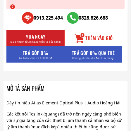
0913.225.494
0828.826.688
MUA NGAY
THÊM VÀO GIỎ
(Giao nhanh từ 2h hoặc nhận tại cửa hàng)
TRẢ GÓP 0%
TRẢ GÓP 0% QUA THẺ
Trả trước chỉ từ 2.000.000đ
(Không phí chuyển đổi 3 - 6 tháng)
MÔ TẢ SẢN PHẨM
Dây tín hiệu Atlas Element Optical Plus | Audio Hoàng Hải
Các kết nối Toslink (quang) đã trở nên ngày càng phổ biến
với sự gia tăng của các thiết bị âm thanh cá nhân và bộ xử
lý âm thanh ‘mục đích kép’, nhiều thiết bị cũng được sử