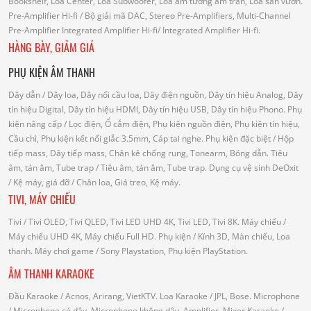
Bookshelf, Loa Center, Loa Subwoofer, Loa âm tường âm trần, Loa sân vườn.
Pre-Amplifier Hi-fi
/ Bộ giải mã DAC, Stereo Pre-Amplifiers, Multi-Channel
Pre-Amplifier
Integrated Amplifier Hi-fi
/ Integrated Amplifier Hi-fi.
HÀNG BÀY, GIẢM GIÁ
PHỤ KIỆN ÂM THANH
Dây dẫn
/ Dây loa, Dây nối cầu loa, Dây điện nguồn, Dây tín hiệu Analog, Dây
tín hiệu Digital, Dây tín hiệu HDMI, Dây tín hiệu USB, Dây tín hiệu Phono.
Phụ
kiện nâng cấp
/ Lọc điện, Ổ cắm điện, Phụ kiện nguồn điện, Phụ kiện tín hiệu,
Cầu chì, Phụ kiện kết nối giắc 3.5mm, Cáp tai nghe.
Phụ kiện đặc biệt
/ Hộp
tiếp mass, Dây tiếp mass, Chân kê chống rung, Tonearm, Bóng dẫn.
Tiêu
âm, tán âm, Tube trap
/ Tiêu âm, tán âm, Tube trap.
Dụng cụ vệ sinh DeOxit
/
Kệ máy, giá đỡ
/ Chân loa, Giá treo, Kệ máy.
TIVI, MÁY CHIẾU
Tivi
/ Tivi OLED, Tivi QLED, Tivi LED UHD 4K, Tivi LED, Tivi 8K.
Máy chiếu
/
Máy chiếu UHD 4K, Máy chiếu Full HD.
Phụ kiện
/ Kính 3D, Màn chiếu, Loa
thanh.
Máy chơi game
/ Sony Playstation, Phụ kiện PlayStation.
ÂM THANH KARAOKE
Đầu Karaoke
/ Acnos, Arirang, VietKTV.
Loa Karaoke
/ JPL, Bose.
Microphone
/ Microphone có dây, Microphone không dây.
Amplifier, Mixer Karaoke
/