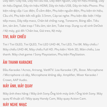
Dây dẫn
/ Dây loa, Dây nối cầu loa, Dây điện nguồn, Dây tín hiệu Analog, Dây
tín hiệu Digital, Dây tín hiệu HDMI, Dây tín hiệu USB, Dây tín hiệu Phono.
Phụ
kiện nâng cấp
/ Lọc điện, Ổ cắm điện, Phụ kiện nguồn điện, Phụ kiện tín hiệu,
Cầu chì, Phụ kiện kết nối giắc 3.5mm, Cáp tai nghe.
Phụ kiện đặc biệt
/ Hộp
tiếp mass, Dây tiếp mass, Chân kê chống rung, Tonearm, Bóng dẫn.
Tiêu
âm, tán âm, Tube trap
/ Tiêu âm, tán âm, Tube trap.
Dụng cụ vệ sinh DeOxit
/
Kệ máy, giá đỡ
/ Chân loa, Giá treo, Kệ máy.
TIVI, MÁY CHIẾU
Tivi
/ Tivi OLED, Tivi QLED, Tivi LED UHD 4K, Tivi LED, Tivi 8K.
Máy chiếu
/
Máy chiếu UHD 4K, Máy chiếu Full HD.
Phụ kiện
/ Kính 3D, Màn chiếu, Loa
thanh.
Máy chơi game
/ Sony Playstation, Phụ kiện PlayStation.
ÂM THANH KARAOKE
Đầu Karaoke
/ Acnos, Arirang, VietKTV.
Loa Karaoke
/ JPL, Bose.
Microphone
/ Microphone có dây, Microphone không dây.
Amplifier, Mixer Karaoke
/
Crown, AAP Audio.
MÁY ẢNH, MÁY QUAY
Máy ảnh theo hãng
/ Máy ảnh Sony.Ống kính máy ảnh / Ống kính Sony.
Máy
quay Kĩ thuật số
/ Máy quay Handy Cam, Máy quay Action Cam.
MÁY NGHE NHẠC