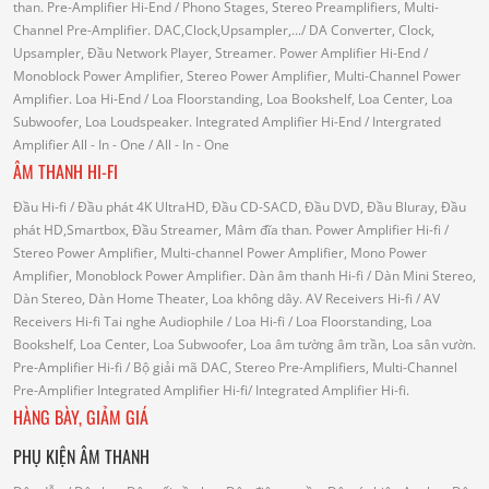
than.
Pre-Amplifier Hi-End
/ Phono Stages, Stereo Preamplifiers, Multi-
Channel Pre-Amplifier.
DAC,Clock,Upsampler,...
/ DA Converter, Clock,
Upsampler, Đầu Network Player, Streamer.
Power Amplifier Hi-End
/
Monoblock Power Amplifier, Stereo Power Amplifier, Multi-Channel Power
Amplifier.
Loa Hi-End
/ Loa Floorstanding, Loa Bookshelf, Loa Center, Loa
Subwoofer, Loa Loudspeaker.
Integrated Amplifier Hi-End
/ Intergrated
Amplifier
All - In - One
/ All - In - One
ÂM THANH HI-FI
Đầu Hi-fi
/ Đầu phát 4K UltraHD, Đầu CD-SACD, Đầu DVD, Đầu Bluray, Đầu
phát HD,Smartbox, Đầu Streamer, Mâm đĩa than.
Power Amplifier Hi-fi
/
Stereo Power Amplifier, Multi-channel Power Amplifier, Mono Power
Amplifier, Monoblock Power Amplifier.
Dàn âm thanh Hi-fi
/ Dàn Mini Stereo,
Dàn Stereo, Dàn Home Theater, Loa không dây.
AV Receivers Hi-fi
/ AV
Receivers Hi-fi
Tai nghe Audiophile
/
Loa Hi-fi
/ Loa Floorstanding, Loa
Bookshelf, Loa Center, Loa Subwoofer, Loa âm tường âm trần, Loa sân vườn.
Pre-Amplifier Hi-fi
/ Bộ giải mã DAC, Stereo Pre-Amplifiers, Multi-Channel
Pre-Amplifier
Integrated Amplifier Hi-fi
/ Integrated Amplifier Hi-fi.
HÀNG BÀY, GIẢM GIÁ
PHỤ KIỆN ÂM THANH