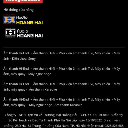
Hệ thống cửa hàng
Âm thanh Hi-End
–
Âm thanh Hi-fi
–
Phụ kiện âm thanh
Tivi, Máy chiếu
-
Máy
ảnh
-
Điện thoại Sony
Âm thanh Hi-End
–
Âm thanh Hi-fi
–
Phụ kiện âm thanh
Tivi, Máy chiếu
-
Máy
ảnh, máy quay
-
Máy nghe nhạc
Âm thanh Hi-End
–
Âm thanh Hi-fi
–
Phụ kiện âm thanh
Tivi, Máy chiếu
-
Máy
ảnh, máy quay
-
Âm thanh Karaoke
Âm thanh Hi-End
–
Âm thanh Hi-fi
–
Phụ kiện âm thanh
Tivi, Máy chiếu
-
Máy
ảnh, máy quay
-
Máy nghe nhạc
-
Âm thanh Karaoke
Công ty TNHH Dịch Vụ và Thương Mại Hoàng Hải - GPĐKKD: 0101301613 cấp tại
Sở Kế Hoạch và Đầu Tư Thành Phố Hà Nội cấp ngày 15/10/2022. Địa chỉ văn
phòng: 23D Hai Bà Trưng, Phường Cửa Nam, TP. Hà Nội. Điện thoại: 0828.826.688,