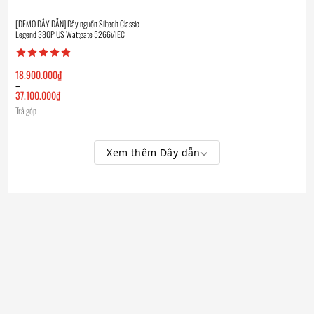
[DEMO DÂY DẪN] Dây nguồn Siltech Classic
Legend 380P US Wattgate 5266i/IEC
18.900.000
₫
–
37.100.000
₫
Khoảng
Trả góp
giá:
từ
18.900.000₫
đến
37.100.000₫
Xem thêm Dây dẫn