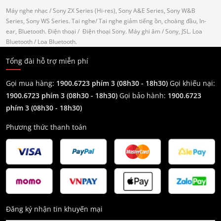
Máy nghe nhạc
/ Sony ZX Series (Hi-res), Sony A&E Series, Sony W&B
Series, Sony WS Series.
Tai nghe
/ Tai nghe giảm tiếng ồn, choàng đầu, In-
ear, Bluetooth.
Điện thoại
/ Điện thoại Sony.
Máy ghi âm
/ Sony, JSL.
Loa
Bluetooth
/ Loa Bluetooth.
Tổng đài hỗ trợ miễn phí
Gọi mua hàng:
1900.6723 phím 3 (08h30 - 18h30)
Gọi khiếu nại:
1900.6723 phím 3
(08h30 - 18h30)
Gọi bảo hành:
1900.6723
phím 3
(08h30 - 18h30)
Phương thức thanh toán
Đăng ký nhận tin khuyến mại