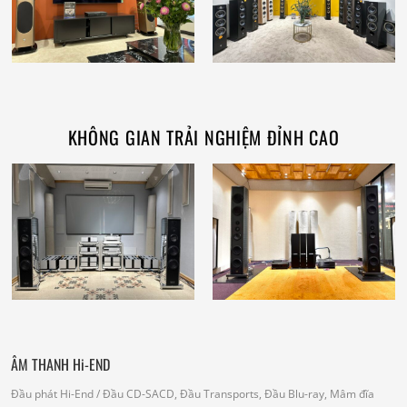
KHÔNG GIAN TRẢI NGHIỆM ĐỈNH CAO
ÂM THANH Hi-END
Đầu phát Hi-End
/ Đầu CD-SACD, Đầu Transports, Đầu Blu-ray, Mâm đĩa