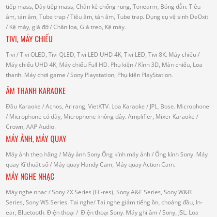
tiếp mass, Dây tiếp mass, Chân kê chống rung, Tonearm, Bóng dẫn.
Tiêu
âm, tán âm, Tube trap
/ Tiêu âm, tán âm, Tube trap.
Dụng cụ vệ sinh DeOxit
/
Kệ máy, giá đỡ
/ Chân loa, Giá treo, Kệ máy.
TIVI, MÁY CHIẾU
Tivi
/ Tivi OLED, Tivi QLED, Tivi LED UHD 4K, Tivi LED, Tivi 8K.
Máy chiếu
/
Máy chiếu UHD 4K, Máy chiếu Full HD.
Phụ kiện
/ Kính 3D, Màn chiếu, Loa
thanh.
Máy chơi game
/ Sony Playstation, Phụ kiện PlayStation.
ÂM THANH KARAOKE
Đầu Karaoke
/ Acnos, Arirang, VietKTV.
Loa Karaoke
/ JPL, Bose.
Microphone
/ Microphone có dây, Microphone không dây.
Amplifier, Mixer Karaoke
/
Crown, AAP Audio.
MÁY ẢNH, MÁY QUAY
Máy ảnh theo hãng
/ Máy ảnh Sony.Ống kính máy ảnh / Ống kính Sony.
Máy
quay Kĩ thuật số
/ Máy quay Handy Cam, Máy quay Action Cam.
MÁY NGHE NHẠC
Máy nghe nhạc
/ Sony ZX Series (Hi-res), Sony A&E Series, Sony W&B
Series, Sony WS Series.
Tai nghe
/ Tai nghe giảm tiếng ồn, choàng đầu, In-
ear, Bluetooth.
Điện thoại
/ Điện thoại Sony.
Máy ghi âm
/ Sony, JSL.
Loa