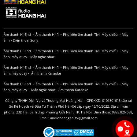
Âm thanh Hi-End
–
Âm thanh Hi-fi
–
Phụ kiện âm thanh
Tivi, Máy chiếu
-
Máy
ảnh
-
Điện thoại Sony
Âm thanh Hi-End
–
Âm thanh Hi-fi
–
Phụ kiện âm thanh
Tivi, Máy chiếu
-
Máy
ảnh, máy quay
-
Máy nghe nhạc
Âm thanh Hi-End
–
Âm thanh Hi-fi
–
Phụ kiện âm thanh
Tivi, Máy chiếu
-
Máy
ảnh, máy quay
-
Âm thanh Karaoke
Âm thanh Hi-End
–
Âm thanh Hi-fi
–
Phụ kiện âm thanh
Tivi, Máy chiếu
-
Máy
ảnh, máy quay
-
Máy nghe nhạc
-
Âm thanh Karaoke
Công ty TNHH Dịch Vụ và Thương Mại Hoàng Hải - GPĐKKD: 0101301613 cấp tại
Sở Kế Hoạch và Đầu Tư Thành Phố Hà Nội cấp ngày 15/10/2022. Địa chỉ văn
phòng: 23D Hai Bà Trưng, Phường Cửa Nam, TP. Hà Nội. Điện thoại: 0828.826.688,
Email: audiohoanghai.tv@gmail.com