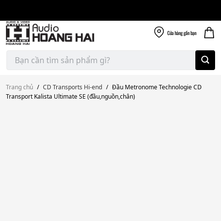
Giao nhanh miễn
Skip
phí
to
300k
content
Cửa hàng
gần bạn
Tìm
kiếm:
Trang chủ
/
CD Transports Hi-end
/
Đầu Metronome Technologie CD
Transport Kalista Ultimate SE (đầu,nguồn,chân)