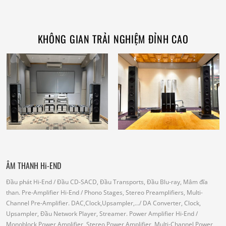
KHÔNG GIAN TRẢI NGHIỆM ĐỈNH CAO
ÂM THANH Hi-END
Đầu phát Hi-End
/ Đầu CD-SACD, Đầu Transports, Đầu Blu-ray, Mâm đĩa
than.
Pre-Amplifier Hi-End
/ Phono Stages, Stereo Preamplifiers, Multi-
Channel Pre-Amplifier.
DAC,Clock,Upsampler,...
/ DA Converter, Clock,
Upsampler, Đầu Network Player, Streamer.
Power Amplifier Hi-End
/
Monoblock Power Amplifier, Stereo Power Amplifier, Multi-Channel Power