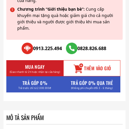
cửa hàng.
Chương trình “Giới thiệu bạn bè”:
Cung cấp
khuyến mại tặng quà hoặc giảm giá cho cả người
giới thiệu và người được giới thiệu khi mua sản
phẩm.
0913.225.494
0828.826.688
MUA NGAY
THÊM VÀO GIỎ
(Giao nhanh từ 2h hoặc nhận tại cửa hàng)
TRẢ GÓP 0%
TRẢ GÓP 0% QUA THẺ
Trả trước chỉ từ 2.000.000đ
(Không phí chuyển đổi 3 - 6 tháng)
MÔ TẢ SẢN PHẨM