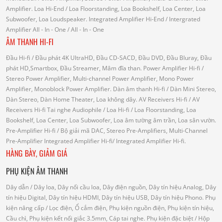
Amplifier.
Loa Hi-End
/ Loa Floorstanding, Loa Bookshelf, Loa Center, Loa
Subwoofer, Loa Loudspeaker.
Integrated Amplifier Hi-End
/ Intergrated
Amplifier
All - In - One
/ All - In - One
ÂM THANH HI-FI
Đầu Hi-fi
/ Đầu phát 4K UltraHD, Đầu CD-SACD, Đầu DVD, Đầu Bluray, Đầu
phát HD,Smartbox, Đầu Streamer, Mâm đĩa than.
Power Amplifier Hi-fi
/
Stereo Power Amplifier, Multi-channel Power Amplifier, Mono Power
Amplifier, Monoblock Power Amplifier.
Dàn âm thanh Hi-fi
/ Dàn Mini Stereo,
Dàn Stereo, Dàn Home Theater, Loa không dây.
AV Receivers Hi-fi
/ AV
Receivers Hi-fi
Tai nghe Audiophile
/
Loa Hi-fi
/ Loa Floorstanding, Loa
Bookshelf, Loa Center, Loa Subwoofer, Loa âm tường âm trần, Loa sân vườn.
Pre-Amplifier Hi-fi
/ Bộ giải mã DAC, Stereo Pre-Amplifiers, Multi-Channel
Pre-Amplifier
Integrated Amplifier Hi-fi
/ Integrated Amplifier Hi-fi.
HÀNG BÀY, GIẢM GIÁ
PHỤ KIỆN ÂM THANH
Dây dẫn
/ Dây loa, Dây nối cầu loa, Dây điện nguồn, Dây tín hiệu Analog, Dây
tín hiệu Digital, Dây tín hiệu HDMI, Dây tín hiệu USB, Dây tín hiệu Phono.
Phụ
kiện nâng cấp
/ Lọc điện, Ổ cắm điện, Phụ kiện nguồn điện, Phụ kiện tín hiệu,
Cầu chì, Phụ kiện kết nối giắc 3.5mm, Cáp tai nghe.
Phụ kiện đặc biệt
/ Hộp