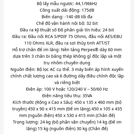
Bộ lấy mẫu ngược: 44,1/96kHz
Công suất dải động: 175dB
Biến dạng: -140 dB tối đa
Chế độ vận hành nội bộ: 32 bit
Đầu ra kỹ thuật số Độ phân giải tín hiệu: 24 bit
Đầu ra: Đầu nối RCA S/PDIF 75 Ohms, đầu nối AES/EBU
110 Ohms XLR, đầu ra sợi thủy tinh ATT/ST
Hỗ trợ chân đế im lặng: Nền tảng Perpex® dày 60 mm
dựa trên 3 chân bi bằng thép không gỉ độc lập và một
trụ nhôm chuyên dụng
Nguồn điện: Bộ lọc AC cụ thể. 3 máy biến áp hình xuyến
chính chất lượng cao và 6 đường dây điều chỉnh độc lập
và riêng biệt
Điện áp: 100 V hoặc 120/240 V – 50/60 Hz
Điện năng tiêu thụ: 35VA
Kích thước (Rộng x Cao x Sâu): 450 x 135 x 460 mm (bộ
truyền) 450 x 90 x 415 mm (Đế im lặng) 450 x 105 x 435
mm (nguồn điện) 450 x 530 x 415 mm (Chân đế)
Trọng lượng: 24 kg (bộ phận vận chuyển) 14 kg (Đế im
lặng) 15 kg (nguồn điện) 30 kg (Chân đế)