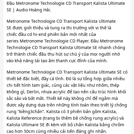
Đầu Metronome Technologie CD Transport Kalista Ultimate
SE | Audio Hoàng Hải.
Metronome Technologie CD Transport Kalista Ultimate
SE được giới thiệu và tung ra thị trường với vị thế là
chiếc đầu cd hi-end phiên bản mới nhất của
series Metronome Technologie CD Player. Đầu Metronome
Technologie CD Transport Kalista Ultimate SE nhanh chóng
trở thành chiếc đầu thu hút sự chú ý của mọi người nhờ
vào khả năng tái tạo âm thanh cực đỉnh của mình.
Metronome Technologie CD Transport Kalista Ultimate SE có
thiết kế đặc biệt, đầy cá tính. Đó là sự tổng hợp giữa nhiều
chi tiết hình tam giác, cùng các vật liệu như nhôm, thép
không gỉ, Derlin, nhựa acrylic để tạo nên cấu trúc hình khối
sắc sảo và bắt mắt. Thiết kế này không chỉ để ngắm mà
được xây dựng dựa trên những tính toán theo triết lý chống
rung “kiềng­3­chân”. Kalista có 3 phiên bản gồm Kalista,
Kalista Reference (trang bị thêm bệ chống rung acrylic) và
Kalista Ultimare SE đi kèm với bộ chân Kalista bằng chrôm
cao hơn 50cm cùng nhiều cải tiến đáng ghi nhận.