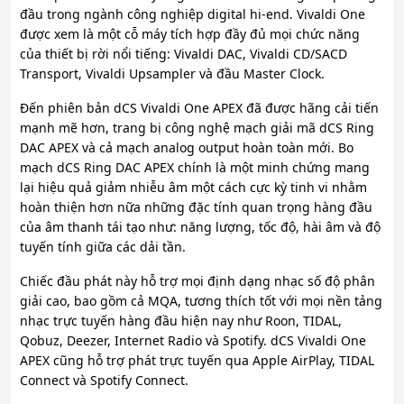
đầu trong ngành công nghiệp digital hi-end. Vivaldi One
được xem là một cỗ máy tích hợp đầy đủ mọi chức năng
của thiết bị rời nổi tiếng: Vivaldi DAC, Vivaldi CD/SACD
Transport, Vivaldi Upsampler và đầu Master Clock.
Đến phiên bản dCS Vivaldi One APEX đã được hãng cải tiến
mạnh mẽ hơn, trang bị công nghệ mạch giải mã dCS Ring
DAC APEX và cả mạch analog output hoàn toàn mới. Bo
mạch dCS Ring DAC APEX chính là một minh chứng mang
lại hiệu quả giảm nhiễu âm một cách cực kỳ tinh vi nhằm
hoàn thiện hơn nữa những đặc tính quan trọng hàng đầu
của âm thanh tái tạo như: năng lượng, tốc độ, hài âm và độ
tuyến tính giữa các dải tần.
Chiếc đầu phát này hỗ trợ mọi định dạng nhạc số độ phân
giải cao, bao gồm cả MQA, tương thích tốt với mọi nền tảng
nhạc trực tuyến hàng đầu hiện nay như Roon, TIDAL,
Qobuz, Deezer, Internet Radio và Spotify. dCS Vivaldi One
APEX cũng hỗ trợ phát trực tuyến qua Apple AirPlay, TIDAL
Connect và Spotify Connect.