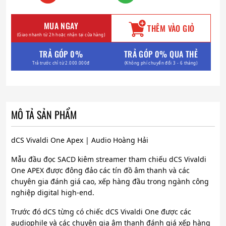
MUA NGAY
THÊM VÀO GIỎ
(Giao nhanh từ 2h hoặc nhận tại cửa hàng)
TRẢ GÓP 0%
TRẢ GÓP 0% QUA THẺ
Trả trước chỉ từ 2.000.000đ
(Không phí chuyển đổi 3 - 6 tháng)
MÔ TẢ SẢN PHẨM
dCS Vivaldi One Apex | Audio Hoàng Hải
Mẫu đầu đọc SACD kiêm streamer tham chiếu dCS Vivaldi
One APEX được đông đảo các tín đồ âm thanh và các
chuyên gia đánh giá cao, xếp hàng đầu trong ngành công
nghiệp digital high-end.
Trước đó dCS từng có chiếc dCS Vivaldi One được các
audiophile và các chuyên gia âm thanh đánh giá xếp hàng