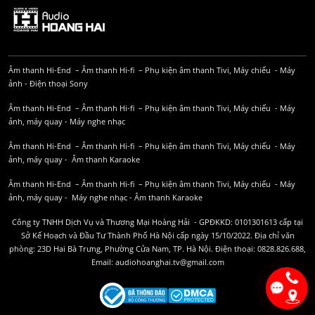
Âm thanh Hi-End
–
Âm thanh Hi-fi
–
Phụ kiện âm thanh
Tivi, Máy chiếu
-
Máy
ảnh
-
Điện thoại Sony
Âm thanh Hi-End
–
Âm thanh Hi-fi
–
Phụ kiện âm thanh
Tivi, Máy chiếu
-
Máy
ảnh, máy quay
-
Máy nghe nhạc
Âm thanh Hi-End
–
Âm thanh Hi-fi
–
Phụ kiện âm thanh
Tivi, Máy chiếu
-
Máy
ảnh, máy quay
-
Âm thanh Karaoke
Âm thanh Hi-End
–
Âm thanh Hi-fi
–
Phụ kiện âm thanh
Tivi, Máy chiếu
-
Máy
ảnh, máy quay
-
Máy nghe nhạc
-
Âm thanh Karaoke
Công ty TNHH Dịch Vụ và Thương Mại Hoàng Hải - GPĐKKD: 0101301613 cấp tại
Sở Kế Hoạch và Đầu Tư Thành Phố Hà Nội cấp ngày 15/10/2022. Địa chỉ văn
phòng: 23D Hai Bà Trưng, Phường Cửa Nam, TP. Hà Nội. Điện thoại: 0828.826.688,
Email: audiohoanghai.tv@gmail.com