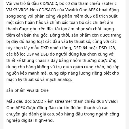
Với vai trò là đầu CD/SACD, bộ cơ đĩa tham chiếu Esoteric
VMK3 VRDS-Neo CD/SACD của Vivaldi One APEX hoạt động
song song với phần cứng và phần mềm dCS để trích xuất
một cách hoàn hảo và chính xác toàn bộ các chi tiết âm
thanh được ghi trên đĩa, tái tạo âm nhạc với chất lượng
tiệm cận bản thu gốc. Đồng thời, sản phẩm còn được trang
bị đầy đủ hàng loạt các đầu vào kỹ thuật số, cùng với các
tùy chọn lấy mẫu DXD nhiều tầng, DSD 64 hoặc DSD 128,
các bộ lọc DSP và DSD do người dùng lựa chọn cùng với
thiết kế khung chassis dày bằng nhôm thường được ứng
dụng cho hàng không vũ trụ giúp giảm rung chấn, bộ cấp
nguồn kép mạnh mẽ, cung cấp năng lượng riêng biệt cho
mạch kỹ thuật số và mạch analog.
sản phẩm Vivaldi One
Mẫu đầu đọc SACD kiêm streamer tham chiếu dCS Vivaldi
One APEX được đông đảo các tín đồ âm thanh và các
chuyên gia đánh giá cao, xếp hàng đầu trong ngành công
nghiệp digital high-end.