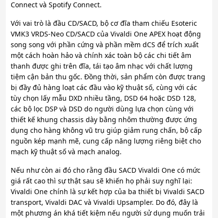
Connect và Spotify Connect.
Với vai trò là đầu CD/SACD, bộ cơ đĩa tham chiếu Esoteric
VMK3 VRDS-Neo CD/SACD của Vivaldi One APEX hoạt động
song song với phần cứng và phần mềm dCS để trích xuất
một cách hoàn hảo và chính xác toàn bộ các chi tiết âm
thanh được ghi trên đĩa, tái tạo âm nhạc với chất lượng
tiệm cận bản thu gốc. Đồng thời, sản phẩm còn được trang
bị đầy đủ hàng loạt các đầu vào kỹ thuật số, cùng với các
tùy chọn lấy mẫu DXD nhiều tầng, DSD 64 hoặc DSD 128,
các bộ lọc DSP và DSD do người dùng lựa chọn cùng với
thiết kế khung chassis dày bằng nhôm thường được ứng
dụng cho hàng không vũ trụ giúp giảm rung chấn, bộ cấp
nguồn kép mạnh mẽ, cung cấp năng lượng riêng biệt cho
mạch kỹ thuật số và mạch analog.
Nếu như còn ai đó cho rằng đầu SACD Vivaldi One có mức
giá rất cao thì sự thật sau sẽ khiến họ phải suy nghĩ lại:
Vivaldi One chính là sự kết hợp của ba thiết bị Vivaldi SACD
transport, Vivaldi DAC và Vivaldi Upsampler. Do đó, đây là
một phương án khá tiết kiệm nếu người sử dụng muốn trải