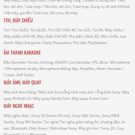
tiếp mass, Dây tiếp mass, Chân kê chống rung, Tonearm, Bóng dẫn.
Tiêu
âm, tán âm, Tube trap
/ Tiêu âm, tán âm, Tube trap.
Dụng cụ vệ sinh DeOxit
/
Kệ máy, giá đỡ
/ Chân loa, Giá treo, Kệ máy.
TIVI, MÁY CHIẾU
Tivi
/ Tivi OLED, Tivi QLED, Tivi LED UHD 4K, Tivi LED, Tivi 8K.
Máy chiếu
/
Máy chiếu UHD 4K, Máy chiếu Full HD.
Phụ kiện
/ Kính 3D, Màn chiếu, Loa
thanh.
Máy chơi game
/ Sony Playstation, Phụ kiện PlayStation.
ÂM THANH KARAOKE
Đầu Karaoke
/ Acnos, Arirang, VietKTV.
Loa Karaoke
/ JPL, Bose.
Microphone
/ Microphone có dây, Microphone không dây.
Amplifier, Mixer Karaoke
/
Crown, AAP Audio.
MÁY ẢNH, MÁY QUAY
Máy ảnh theo hãng
/ Máy ảnh Sony.Ống kính máy ảnh / Ống kính Sony.
Máy
quay Kĩ thuật số
/ Máy quay Handy Cam, Máy quay Action Cam.
MÁY NGHE NHẠC
Máy nghe nhạc
/ Sony ZX Series (Hi-res), Sony A&E Series, Sony W&B
Series, Sony WS Series.
Tai nghe
/ Tai nghe giảm tiếng ồn, choàng đầu, In-
ear, Bluetooth.
Điện thoại
/ Điện thoại Sony.
Máy ghi âm
/ Sony, JSL.
Loa
Bluetooth
/ Loa Bluetooth.