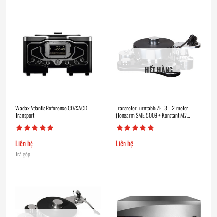
HẾT HÀNG
Wadax Atlantis Reference CD/SACD
Transrotor Turntable ZET3 – 2-motor
Transport
(Tonearm SME 5009 + Konstant M2
Reference)
Liên hệ
Liên hệ
Trả góp