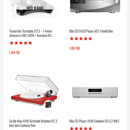
HẾT HÀNG
Transrotor Turntable ZET3 – 1-motor
Đầu CD SACD Player dCS Vivaldi One
(Tonearm SME 5009 + Konstant M1
Reference)
Liên hệ
Liên hệ
Cơ đĩa than AVM Turntable Rotation R2.3
Đầu CD-Player AVM Evolution CD 3.2 MK2
kèm kim Cadenza Red