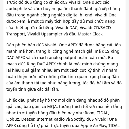
Trước đó dCS từng có chiếc dCS Vivaldi One được các
audiophile và các chuyên gia âm thanh đánh giá xếp hàng
đầu trong ngành công nghiệp digital hi-end. Vivaldi One
được xem là một cỗ máy tích hợp đầy đủ mọi chức năng
của thiết bị rời nổi tiếng: Vivaldi DAC, Vivaldi CD/SACD
Transport, Vivaldi Upsampler và đầu Master Clock.
Đến phiên bản dCS Vivaldi One APEX đã được hãng cải tiến
mạnh mẽ hơn, trang bị công nghệ mạch giải mã dCS Ring
DAC APEX và cả mạch analog output hoàn toàn mới. Bo
mạch dCS Ring DAC APEX chính là một minh chứng mang
lại hiệu quả giảm nhiễu âm một cách cực kỳ tinh vi nhằm
hoàn thiện hơn nữa những đặc tính quan trọng hàng đầu
của âm thanh tái tạo như: năng lượng, tốc độ, hài âm và độ
tuyến tính giữa các dải tần.
Chiếc đầu phát này hỗ trợ mọi định dạng nhạc số độ phân
giải cao, bao gồm cả MQA, tương thích tốt với mọi nền tảng
nhạc trực tuyến hàng đầu hiện nay như Roon, TIDAL,
Qobuz, Deezer, Internet Radio và Spotify. dCS Vivaldi One
APEX cũng hỗ trợ phát trực tuyến qua Apple AirPlay, TIDAL