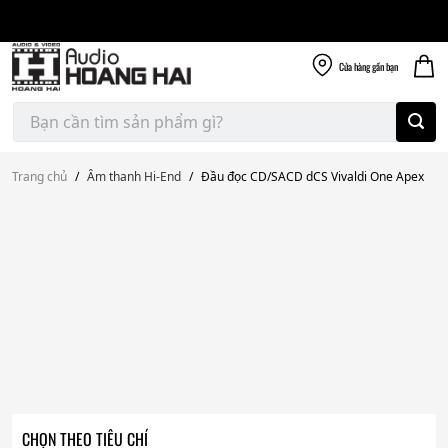
Giao nhanh miễn
Skip
phí
to
300k
content
Cửa hàng
gần bạn
Tìm
kiếm:
Trang chủ
/
Âm thanh Hi-End
/
Đầu đọc CD/SACD dCS Vivaldi One Apex
CHỌN THEO TIÊU CHÍ