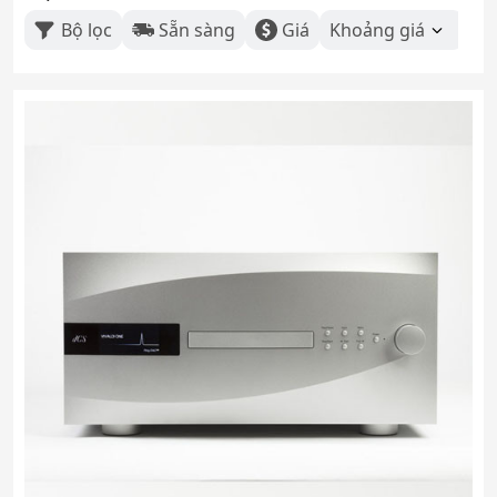
Bộ lọc
Sẵn sàng
Giá
Khoảng giá
Th