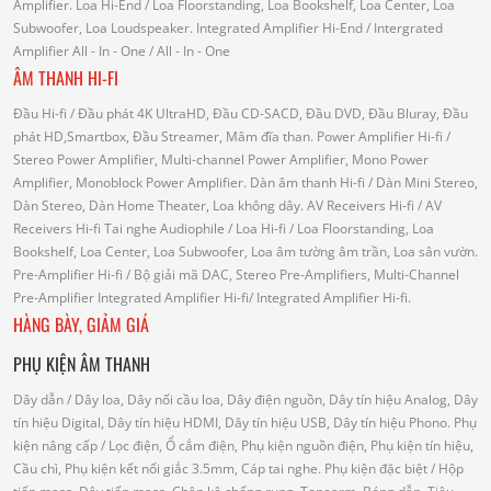
Amplifier.
Loa Hi-End
/ Loa Floorstanding, Loa Bookshelf, Loa Center, Loa
Subwoofer, Loa Loudspeaker.
Integrated Amplifier Hi-End
/ Intergrated
Amplifier
All - In - One
/ All - In - One
ÂM THANH HI-FI
Đầu Hi-fi
/ Đầu phát 4K UltraHD, Đầu CD-SACD, Đầu DVD, Đầu Bluray, Đầu
phát HD,Smartbox, Đầu Streamer, Mâm đĩa than.
Power Amplifier Hi-fi
/
Stereo Power Amplifier, Multi-channel Power Amplifier, Mono Power
Amplifier, Monoblock Power Amplifier.
Dàn âm thanh Hi-fi
/ Dàn Mini Stereo,
Dàn Stereo, Dàn Home Theater, Loa không dây.
AV Receivers Hi-fi
/ AV
Receivers Hi-fi
Tai nghe Audiophile
/
Loa Hi-fi
/ Loa Floorstanding, Loa
Bookshelf, Loa Center, Loa Subwoofer, Loa âm tường âm trần, Loa sân vườn.
Pre-Amplifier Hi-fi
/ Bộ giải mã DAC, Stereo Pre-Amplifiers, Multi-Channel
Pre-Amplifier
Integrated Amplifier Hi-fi
/ Integrated Amplifier Hi-fi.
HÀNG BÀY, GIẢM GIÁ
PHỤ KIỆN ÂM THANH
Dây dẫn
/ Dây loa, Dây nối cầu loa, Dây điện nguồn, Dây tín hiệu Analog, Dây
tín hiệu Digital, Dây tín hiệu HDMI, Dây tín hiệu USB, Dây tín hiệu Phono.
Phụ
kiện nâng cấp
/ Lọc điện, Ổ cắm điện, Phụ kiện nguồn điện, Phụ kiện tín hiệu,
Cầu chì, Phụ kiện kết nối giắc 3.5mm, Cáp tai nghe.
Phụ kiện đặc biệt
/ Hộp