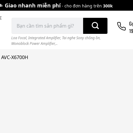
Giao nhanh miễn phí
- cho đơn hàng trên
300k
c
Tìm
G
kiếm:
1
Loa Focal
,
Integrated Amplifier
,
Tai nghe Sony chống ồn
,
Monoblock Power Amplifier,..
n AVC-X6700H