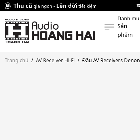
Skip
Thu cũ
Lên đời
giá ngon -
tiết kiệm
to
Danh mụ
content
Sản
phẩm
Trang chủ
/
AV Receiver Hi-Fi
/
Đầu AV Receivers Deno