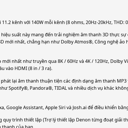
11.2 kênh với 140W mỗi kênh (8 ohms, 20Hz-20kHz, THD: 0,0
iệu suất này mang đến trải nghiệm âm thanh 3D thực sự 
 mới nhất, chẳng hạn như Dolby Atmos®, Công nghệ ảo hóa
mới nhất như truyền qua 8K / 60Hz và 4K / 120Hz, Dolby 
u vào HDMI (8 in / 3 ra).
át lại âm thanh thuận tiện các định dạng âm thanh MP3 và 
hư Spotify®, Pandora®, TIDAL và nhiều dịch vụ khác không d
Google Assistant, Apple Siri và Josh.ai để điều khiển bằn
y trình thiết lập (Trợ lý thiết lập Denon từng đoạt giải t
 thanh của bạn.