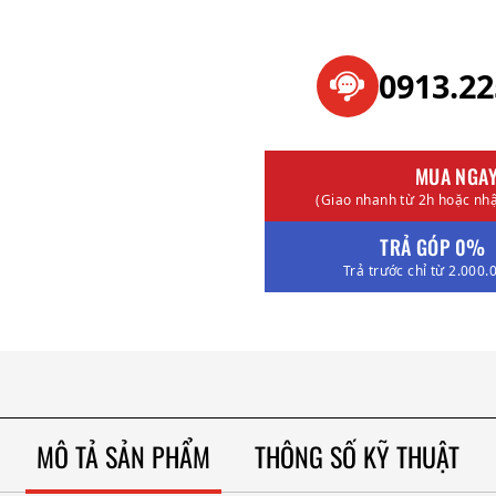
0913.2
MUA NGA
(Giao nhanh từ 2h hoặc nhậ
TRẢ GÓP 0%
Trả trước chỉ từ 2.000.
MÔ TẢ SẢN PHẨM
THÔNG SỐ KỸ THUẬT