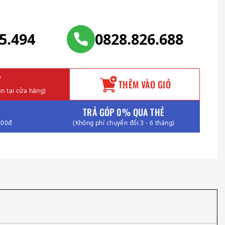
25.494
0828.826.688
Y
THÊM VÀO GIỎ
n tại cửa hàng)
TRẢ GÓP 0% QUA THẺ
000đ
(Không phí chuyển đổi 3 - 6 tháng)