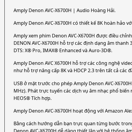
Amply Denon AVC-X6700H | Audio Hoàng Hải.
Amply Denon AVC-X6700H có thiết kế 8K hoàn hảo với 
Amply xem phim Denon AVC-X6700H được điều chỉnh h
DENON AVC-X6700H hỗ trợ các định dạng âm thanh 3D
DTS: X® Pro, IMAX® Enhanced và Auro-3D®.
Amply Denon AVC X6700H hỗ trợ các công nghệ video 
như hỗ trợ nâng cấp 8K và HDCP 2.3 trên tất cả các đầ
USB ở mặt trước cho phép Amply Denon AVC-X6700H ph
MHz). Phát trực tuyến các dịch vụ âm nhạc phổ biến n
HEOS® Tích hợp.
Amply Denon AVC-X6700H hoạt động với Amazon Alexa, 
Bằng cách hướng dẫn bạn trực quan từng bước trong qu
Denon AVC-X6700H dễ dàng thiết lập với hệ thống âm