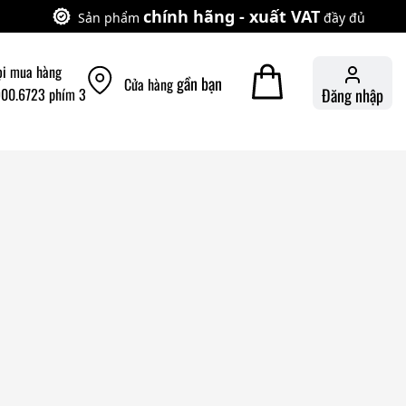
chính hãng - xuất VAT
Sản phẩm
đầy đủ
ọi mua hàng
gần bạn
Cửa hàng
900.6723 phím 3
Đăng nhập