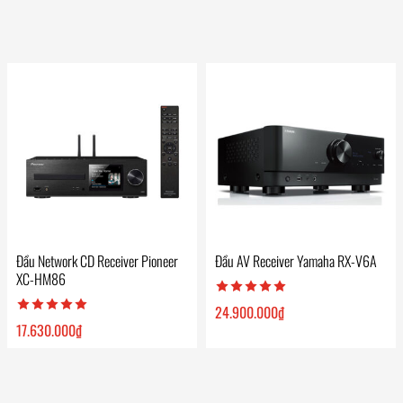
Đầu Network CD Receiver Pioneer
Đầu AV Receiver Yamaha RX-V6A
XC-HM86
24.900.000
₫
17.630.000
₫