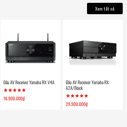
Xem tất cả
Đầu AV Receiver Yamaha RX-V4A
Đầu AV Receiver Yamaha RX-
A2A/Black
16.900.000
₫
29.900.000
₫