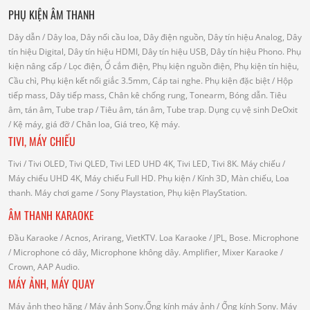
PHỤ KIỆN ÂM THANH
Dây dẫn
/ Dây loa, Dây nối cầu loa, Dây điện nguồn, Dây tín hiệu Analog, Dây
tín hiệu Digital, Dây tín hiệu HDMI, Dây tín hiệu USB, Dây tín hiệu Phono.
Phụ
kiện nâng cấp
/ Lọc điện, Ổ cắm điện, Phụ kiện nguồn điện, Phụ kiện tín hiệu,
Cầu chì, Phụ kiện kết nối giắc 3.5mm, Cáp tai nghe.
Phụ kiện đặc biệt
/ Hộp
tiếp mass, Dây tiếp mass, Chân kê chống rung, Tonearm, Bóng dẫn.
Tiêu
âm, tán âm, Tube trap
/ Tiêu âm, tán âm, Tube trap.
Dụng cụ vệ sinh DeOxit
/
Kệ máy, giá đỡ
/ Chân loa, Giá treo, Kệ máy.
TIVI, MÁY CHIẾU
Tivi
/ Tivi OLED, Tivi QLED, Tivi LED UHD 4K, Tivi LED, Tivi 8K.
Máy chiếu
/
Máy chiếu UHD 4K, Máy chiếu Full HD.
Phụ kiện
/ Kính 3D, Màn chiếu, Loa
thanh.
Máy chơi game
/ Sony Playstation, Phụ kiện PlayStation.
ÂM THANH KARAOKE
Đầu Karaoke
/ Acnos, Arirang, VietKTV.
Loa Karaoke
/ JPL, Bose.
Microphone
/ Microphone có dây, Microphone không dây.
Amplifier, Mixer Karaoke
/
Crown, AAP Audio.
MÁY ẢNH, MÁY QUAY
Máy ảnh theo hãng
/ Máy ảnh Sony.Ống kính máy ảnh / Ống kính Sony.
Máy