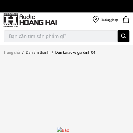
Giao nhanh miễn
Skip
phí
to
300k
content
Cửa hàng
gần bạn
Tìm
kiếm:
Trang chủ
/
Dàn âm thanh
/
Dàn karaoke gia đình 04