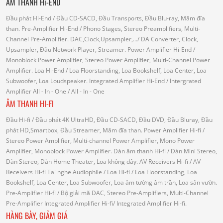
ÂM THANH Hi-END
Đầu phát Hi-End
/ Đầu CD-SACD, Đầu Transports, Đầu Blu-ray, Mâm đĩa
than.
Pre-Amplifier Hi-End
/ Phono Stages, Stereo Preamplifiers, Multi-
Channel Pre-Amplifier.
DAC,Clock,Upsampler,...
/ DA Converter, Clock,
Upsampler, Đầu Network Player, Streamer.
Power Amplifier Hi-End
/
Monoblock Power Amplifier, Stereo Power Amplifier, Multi-Channel Power
Amplifier.
Loa Hi-End
/ Loa Floorstanding, Loa Bookshelf, Loa Center, Loa
Subwoofer, Loa Loudspeaker.
Integrated Amplifier Hi-End
/ Intergrated
Amplifier
All - In - One
/ All - In - One
ÂM THANH HI-FI
Đầu Hi-fi
/ Đầu phát 4K UltraHD, Đầu CD-SACD, Đầu DVD, Đầu Bluray, Đầu
phát HD,Smartbox, Đầu Streamer, Mâm đĩa than.
Power Amplifier Hi-fi
/
Stereo Power Amplifier, Multi-channel Power Amplifier, Mono Power
Amplifier, Monoblock Power Amplifier.
Dàn âm thanh Hi-fi
/ Dàn Mini Stereo,
Dàn Stereo, Dàn Home Theater, Loa không dây.
AV Receivers Hi-fi
/ AV
Receivers Hi-fi
Tai nghe Audiophile
/
Loa Hi-fi
/ Loa Floorstanding, Loa
Bookshelf, Loa Center, Loa Subwoofer, Loa âm tường âm trần, Loa sân vườn.
Pre-Amplifier Hi-fi
/ Bộ giải mã DAC, Stereo Pre-Amplifiers, Multi-Channel
Pre-Amplifier
Integrated Amplifier Hi-fi
/ Integrated Amplifier Hi-fi.
HÀNG BÀY, GIẢM GIÁ