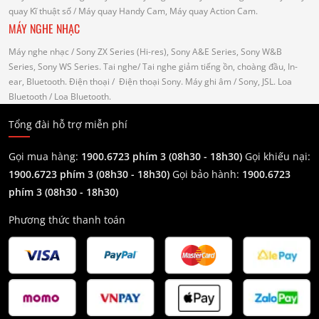
quay Kĩ thuật số
/ Máy quay Handy Cam, Máy quay Action Cam.
MÁY NGHE NHẠC
Máy nghe nhạc
/ Sony ZX Series (Hi-res), Sony A&E Series, Sony W&B
Series, Sony WS Series.
Tai nghe
/ Tai nghe giảm tiếng ồn, choàng đầu, In-
ear, Bluetooth.
Điện thoại
/ Điện thoại Sony.
Máy ghi âm
/ Sony, JSL.
Loa
Bluetooth
/ Loa Bluetooth.
Tổng đài hỗ trợ miễn phí
Gọi mua hàng:
1900.6723 phím 3 (08h30 - 18h30)
Gọi khiếu nại:
1900.6723 phím 3
(08h30 - 18h30)
Gọi bảo hành:
1900.6723
phím 3
(08h30 - 18h30)
Phương thức thanh toán