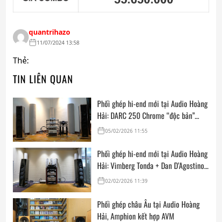
quantrihazo
11/07/2024 13:58
Thẻ:
TIN LIÊN QUAN
Phối ghép hi-end mới tại Audio Hoàng
Hải: DARC 250 Chrome “độc bản”
cùng FM Acoustics, Goldmund, Kalista
05/02/2026 11:55
Ultimate SE & Siltech
Phối ghép hi-end mới tại Audio Hoàng
Hải: Vimberg Tonda + Dan D’Agostino
Master Audio Systems Momentum
02/02/2026 11:39
MxV + Acoustic Signature Hurricane
NEO + AVM Audio Video Manufaktur
Phối ghép châu Âu tại Audio Hoàng
GmbH Ovation CD 6.3
Hải, Amphion kết hợp AVM