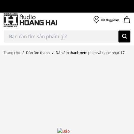
Giao nhanh miễn
Skip
phí
to
300k
content
Cửa hàng
gần bạn
Tìm
kiếm:
Trang chủ
/
Dàn âm thanh
/
Dàn âm thanh xem phim và nghe nhạc 17