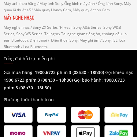
Máy ảnh theo hãng
/ Máy ảnh Sony.Ống kính máy ảnh / Ống kính Sony.
Máy
quay Kĩ thuật số
/ Máy quay Handy Cam, Máy quay Action Cam.
MÁY NGHE NHẠC
Máy nghe nhạc
/ Sony ZX Series (Hi-res), Sony A&E Series, Sony W&B
Series, Sony WS Series.
Tai nghe
/ Tai nghe giảm tiếng ồn, choàng đầu, In-
ear, Bluetooth.
Điện thoại
/ Điện thoại Sony.
Máy ghi âm
/ Sony, JSL.
Loa
Bluetooth
/ Loa Bluetooth.
Tổng đài hỗ trợ miễn phí
Gọi mua hàng:
1900.6723 phím 3 (08h30 - 18h30)
Gọi khiếu nại:
1900.6723 phím 3
(08h30 - 18h30)
Gọi bảo hành:
1900.6723
phím 3
(08h30 - 18h30)
Phương thức thanh toán