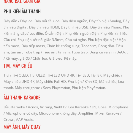
HÀNG BÀY, GIẢM GIÁ
PHỤ KIỆN ÂM THANH
Dây dẫn
/ Dây loa, Dây nối cầu loa, Dây điện nguồn, Dây tín hiệu Analog, Dây
tín hiệu Digital, Dây tín hiệu HDMI, Dây tín hiệu USB, Dây tín hiệu Phono.
Phụ
kiện nâng cấp
/ Lọc điện, Ổ cắm điện, Phụ kiện nguồn điện, Phụ kiện tín hiệu,
Cầu chì, Phụ kiện kết nối giắc 3.5mm, Cáp tai nghe.
Phụ kiện đặc biệt
/ Hộp
tiếp mass, Dây tiếp mass, Chân kê chống rung, Tonearm, Bóng dẫn.
Tiêu
âm, tán âm, Tube trap
/ Tiêu âm, tán âm, Tube trap.
Dụng cụ vệ sinh DeOxit
/
Kệ máy, giá đỡ
/ Chân loa, Giá treo, Kệ máy.
TIVI, MÁY CHIẾU
Tivi
/ Tivi OLED, Tivi QLED, Tivi LED UHD 4K, Tivi LED, Tivi 8K.
Máy chiếu
/
Máy chiếu UHD 4K, Máy chiếu Full HD.
Phụ kiện
/ Kính 3D, Màn chiếu, Loa
thanh.
Máy chơi game
/ Sony Playstation, Phụ kiện PlayStation.
ÂM THANH KARAOKE
Đầu Karaoke
/ Acnos, Arirang, VietKTV.
Loa Karaoke
/ JPL, Bose.
Microphone
/ Microphone có dây, Microphone không dây.
Amplifier, Mixer Karaoke
/
Crown, AAP Audio.
MÁY ẢNH, MÁY QUAY