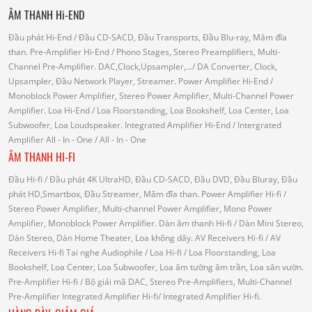
ÂM THANH Hi-END
Đầu phát Hi-End
/ Đầu CD-SACD, Đầu Transports, Đầu Blu-ray, Mâm đĩa
than.
Pre-Amplifier Hi-End
/ Phono Stages, Stereo Preamplifiers, Multi-
Channel Pre-Amplifier.
DAC,Clock,Upsampler,...
/ DA Converter, Clock,
Upsampler, Đầu Network Player, Streamer.
Power Amplifier Hi-End
/
Monoblock Power Amplifier, Stereo Power Amplifier, Multi-Channel Power
Amplifier.
Loa Hi-End
/ Loa Floorstanding, Loa Bookshelf, Loa Center, Loa
Subwoofer, Loa Loudspeaker.
Integrated Amplifier Hi-End
/ Intergrated
Amplifier
All - In - One
/ All - In - One
ÂM THANH HI-FI
Đầu Hi-fi
/ Đầu phát 4K UltraHD, Đầu CD-SACD, Đầu DVD, Đầu Bluray, Đầu
phát HD,Smartbox, Đầu Streamer, Mâm đĩa than.
Power Amplifier Hi-fi
/
Stereo Power Amplifier, Multi-channel Power Amplifier, Mono Power
Amplifier, Monoblock Power Amplifier.
Dàn âm thanh Hi-fi
/ Dàn Mini Stereo,
Dàn Stereo, Dàn Home Theater, Loa không dây.
AV Receivers Hi-fi
/ AV
Receivers Hi-fi
Tai nghe Audiophile
/
Loa Hi-fi
/ Loa Floorstanding, Loa
Bookshelf, Loa Center, Loa Subwoofer, Loa âm tường âm trần, Loa sân vườn.
Pre-Amplifier Hi-fi
/ Bộ giải mã DAC, Stereo Pre-Amplifiers, Multi-Channel
Pre-Amplifier
Integrated Amplifier Hi-fi
/ Integrated Amplifier Hi-fi.