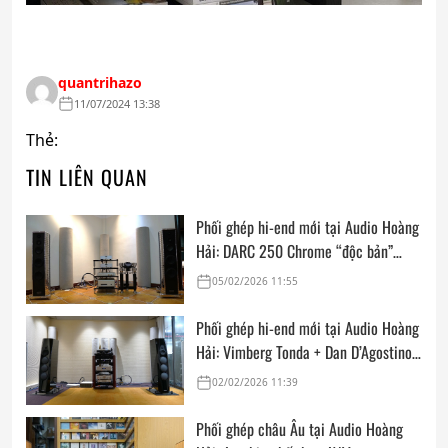
quantrihazo
11/07/2024 13:38
Thẻ:
TIN LIÊN QUAN
Phối ghép hi-end mới tại Audio Hoàng
Hải: DARC 250 Chrome “độc bản”
cùng FM Acoustics, Goldmund, Kalista
05/02/2026 11:55
Ultimate SE & Siltech
Phối ghép hi-end mới tại Audio Hoàng
Hải: Vimberg Tonda + Dan D’Agostino
Master Audio Systems Momentum
02/02/2026 11:39
MxV + Acoustic Signature Hurricane
NEO + AVM Audio Video Manufaktur
Phối ghép châu Âu tại Audio Hoàng
GmbH Ovation CD 6.3