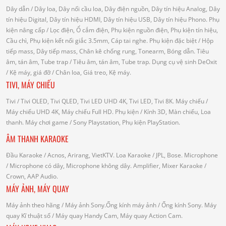
Dây dẫn
/ Dây loa, Dây nối cầu loa, Dây điện nguồn, Dây tín hiệu Analog, Dây
tín hiệu Digital, Dây tín hiệu HDMI, Dây tín hiệu USB, Dây tín hiệu Phono.
Phụ
kiện nâng cấp
/ Lọc điện, Ổ cắm điện, Phụ kiện nguồn điện, Phụ kiện tín hiệu,
Cầu chì, Phụ kiện kết nối giắc 3.5mm, Cáp tai nghe.
Phụ kiện đặc biệt
/ Hộp
tiếp mass, Dây tiếp mass, Chân kê chống rung, Tonearm, Bóng dẫn.
Tiêu
âm, tán âm, Tube trap
/ Tiêu âm, tán âm, Tube trap.
Dụng cụ vệ sinh DeOxit
/
Kệ máy, giá đỡ
/ Chân loa, Giá treo, Kệ máy.
TIVI, MÁY CHIẾU
Tivi
/ Tivi OLED, Tivi QLED, Tivi LED UHD 4K, Tivi LED, Tivi 8K.
Máy chiếu
/
Máy chiếu UHD 4K, Máy chiếu Full HD.
Phụ kiện
/ Kính 3D, Màn chiếu, Loa
thanh.
Máy chơi game
/ Sony Playstation, Phụ kiện PlayStation.
ÂM THANH KARAOKE
Đầu Karaoke
/ Acnos, Arirang, VietKTV.
Loa Karaoke
/ JPL, Bose.
Microphone
/ Microphone có dây, Microphone không dây.
Amplifier, Mixer Karaoke
/
Crown, AAP Audio.
MÁY ẢNH, MÁY QUAY
Máy ảnh theo hãng
/ Máy ảnh Sony.Ống kính máy ảnh / Ống kính Sony.
Máy
quay Kĩ thuật số
/ Máy quay Handy Cam, Máy quay Action Cam.