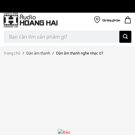
Giao nhanh miễn
Skip
phí
to
300k
content
Cửa hàng
gần bạn
Tìm
kiếm:
Trang chủ
/
Dàn âm thanh
/
Dàn âm thanh nghe nhạc 07