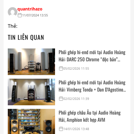
quantrihazo
11/07/2024 13:55
Thẻ:
TIN LIÊN QUAN
Phối ghép hi-end mới tại Audio Hoàng
Hải: DARC 250 Chrome “độc bản”
cùng FM Acoustics, Goldmund, Kalista
05/02/2026 11:55
Ultimate SE & Siltech
Phối ghép hi-end mới tại Audio Hoàng
Hải: Vimberg Tonda + Dan D’Agostino
Master Audio Systems Momentum
02/02/2026 11:39
MxV + Acoustic Signature Hurricane
NEO + AVM Audio Video Manufaktur
Phối ghép châu Âu tại Audio Hoàng
GmbH Ovation CD 6.3
Hải, Amphion kết hợp AVM
14/01/2026 13:48