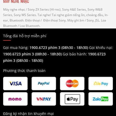
MÁY NGHE NHẠC
Máy nghe nhạc
/ Sony ZX Series (Hi-res), Sony A&E Series, Sony W&B
Series, Sony WS Series.
Tai nghe
/ Tai nghe giảm tiếng ồn, choàng đầu, In-
ear, Bluetooth.
Điện thoại
/ Điện thoại Sony.
Máy ghi âm
/ Sony, JSL.
Loa
Bluetooth
/ Loa Bluetooth.
Tổng đài hỗ trợ miễn phí
Gọi mua hàng:
1900.6723 phím 3 (08h30 - 18h30)
Gọi khiếu nại:
1900.6723 phím 3
(08h30 - 18h30)
Gọi bảo hành:
1900.6723
phím 3
(08h30 - 18h30)
Phương thức thanh toán
Đăng ký nhận tin khuyến mại