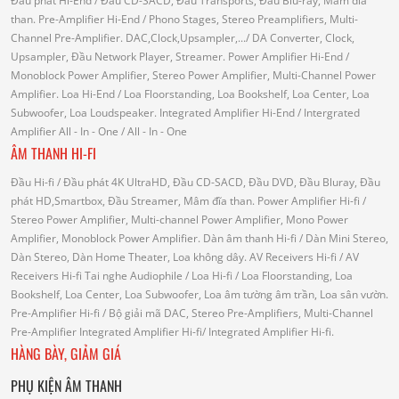
Đầu phát Hi-End
/ Đầu CD-SACD, Đầu Transports, Đầu Blu-ray, Mâm đĩa
than.
Pre-Amplifier Hi-End
/ Phono Stages, Stereo Preamplifiers, Multi-
Channel Pre-Amplifier.
DAC,Clock,Upsampler,...
/ DA Converter, Clock,
Upsampler, Đầu Network Player, Streamer.
Power Amplifier Hi-End
/
Monoblock Power Amplifier, Stereo Power Amplifier, Multi-Channel Power
Amplifier.
Loa Hi-End
/ Loa Floorstanding, Loa Bookshelf, Loa Center, Loa
Subwoofer, Loa Loudspeaker.
Integrated Amplifier Hi-End
/ Intergrated
Amplifier
All - In - One
/ All - In - One
ÂM THANH HI-FI
Đầu Hi-fi
/ Đầu phát 4K UltraHD, Đầu CD-SACD, Đầu DVD, Đầu Bluray, Đầu
phát HD,Smartbox, Đầu Streamer, Mâm đĩa than.
Power Amplifier Hi-fi
/
Stereo Power Amplifier, Multi-channel Power Amplifier, Mono Power
Amplifier, Monoblock Power Amplifier.
Dàn âm thanh Hi-fi
/ Dàn Mini Stereo,
Dàn Stereo, Dàn Home Theater, Loa không dây.
AV Receivers Hi-fi
/ AV
Receivers Hi-fi
Tai nghe Audiophile
/
Loa Hi-fi
/ Loa Floorstanding, Loa
Bookshelf, Loa Center, Loa Subwoofer, Loa âm tường âm trần, Loa sân vườn.
Pre-Amplifier Hi-fi
/ Bộ giải mã DAC, Stereo Pre-Amplifiers, Multi-Channel
Pre-Amplifier
Integrated Amplifier Hi-fi
/ Integrated Amplifier Hi-fi.
HÀNG BÀY, GIẢM GIÁ
PHỤ KIỆN ÂM THANH