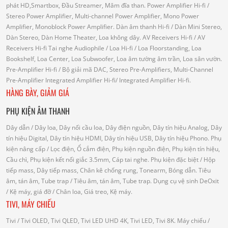
phát HD,Smartbox, Đầu Streamer, Mâm đĩa than.
Power Amplifier Hi-fi
/
Stereo Power Amplifier, Multi-channel Power Amplifier, Mono Power
Amplifier, Monoblock Power Amplifier.
Dàn âm thanh Hi-fi
/ Dàn Mini Stereo,
Dàn Stereo, Dàn Home Theater, Loa không dây.
AV Receivers Hi-fi
/ AV
Receivers Hi-fi
Tai nghe Audiophile
/
Loa Hi-fi
/ Loa Floorstanding, Loa
Bookshelf, Loa Center, Loa Subwoofer, Loa âm tường âm trần, Loa sân vườn.
Pre-Amplifier Hi-fi
/ Bộ giải mã DAC, Stereo Pre-Amplifiers, Multi-Channel
Pre-Amplifier
Integrated Amplifier Hi-fi
/ Integrated Amplifier Hi-fi.
HÀNG BÀY, GIẢM GIÁ
PHỤ KIỆN ÂM THANH
Dây dẫn
/ Dây loa, Dây nối cầu loa, Dây điện nguồn, Dây tín hiệu Analog, Dây
tín hiệu Digital, Dây tín hiệu HDMI, Dây tín hiệu USB, Dây tín hiệu Phono.
Phụ
kiện nâng cấp
/ Lọc điện, Ổ cắm điện, Phụ kiện nguồn điện, Phụ kiện tín hiệu,
Cầu chì, Phụ kiện kết nối giắc 3.5mm, Cáp tai nghe.
Phụ kiện đặc biệt
/ Hộp
tiếp mass, Dây tiếp mass, Chân kê chống rung, Tonearm, Bóng dẫn.
Tiêu
âm, tán âm, Tube trap
/ Tiêu âm, tán âm, Tube trap.
Dụng cụ vệ sinh DeOxit
/
Kệ máy, giá đỡ
/ Chân loa, Giá treo, Kệ máy.
TIVI, MÁY CHIẾU
Tivi
/ Tivi OLED, Tivi QLED, Tivi LED UHD 4K, Tivi LED, Tivi 8K.
Máy chiếu
/