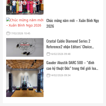
Chúc mừng năm mới – Xuân Bính Ngọ
2026
17/02/2026 10:45
Crystal Cable Diamond Series 2
Reference2 nhận Editors’ Choice
Award: Dedicated Audio 2026 từ The
16/02/2026 09:48
Absolute Sound
Gauder Akustik DARC 500 – “đỉnh
cao kỹ thuật Đức” trong thế giới loa
hi-end tham chiếu
14/02/2026 09:34