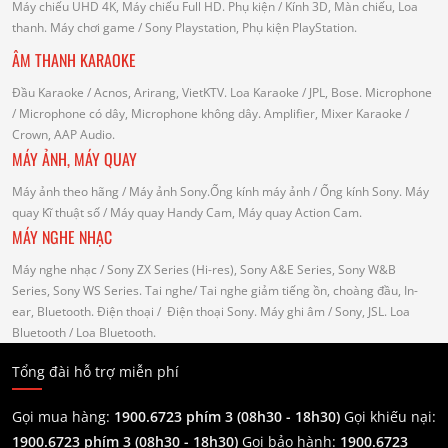
Máy chiếu UHD 4K, Máy chiếu Full HD.
Phụ kiện
/ Kính 3D, Màn chiếu, Loa
thanh.
Máy chơi game
/ Sony Playstation, Phụ kiện PlayStation.
ÂM THANH KARAOKE
Đầu Karaoke
/ Acnos, Arirang, VietKTV.
Loa Karaoke
/ JPL, Bose.
Microphone
/ Microphone có dây, Microphone không dây.
Amplifier, Mixer Karaoke
/
Crown, AAP Audio.
MÁY ẢNH, MÁY QUAY
Máy ảnh theo hãng
/ Máy ảnh Sony.Ống kính máy ảnh / Ống kính Sony.
Máy
quay Kĩ thuật số
/ Máy quay Handy Cam, Máy quay Action Cam.
MÁY NGHE NHẠC
Máy nghe nhạc
/ Sony ZX Series (Hi-res), Sony A&E Series, Sony W&B
Series, Sony WS Series.
Tai nghe
/ Tai nghe giảm tiếng ồn, choàng đầu, In-
ear, Bluetooth.
Điện thoại
/ Điện thoại Sony.
Máy ghi âm
/ Sony, JSL.
Loa
Bluetooth
/ Loa Bluetooth.
Tổng đài hỗ trợ miễn phí
Gọi mua hàng:
1900.6723 phím 3 (08h30 - 18h30)
Gọi khiếu nại:
1900.6723 phím 3
(08h30 - 18h30)
Gọi bảo hành:
1900.6723