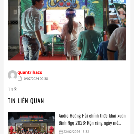
quantrihazo
10/07/2024 09:38
Thẻ:
TIN LIÊN QUAN
Audio Hoàng Hải chính thức khai xuân
Bính Ngọ 2026: Rộn ràng ngày mở
cửa, trọn vẹn lời chúc đầu năm
22/02/2026 13:32