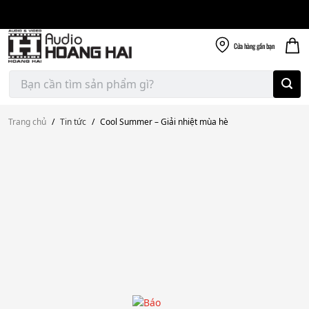
Giao nhanh miễn
Skip
phí
to
300k
content
Cửa hàng
gần bạn
Tìm
kiếm:
Trang chủ
/
Tin tức
/
Cool Summer – Giải nhiệt mùa hè