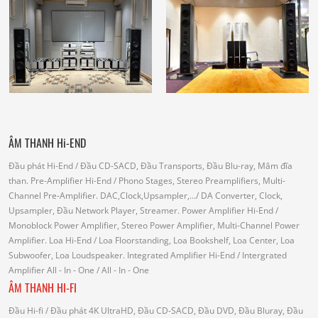
ÂM THANH Hi-END
Đầu phát Hi-End
/ Đầu CD-SACD, Đầu Transports, Đầu Blu-ray, Mâm đĩa
than.
Pre-Amplifier Hi-End
/ Phono Stages, Stereo Preamplifiers, Multi-
Channel Pre-Amplifier.
DAC,Clock,Upsampler,...
/ DA Converter, Clock,
Upsampler, Đầu Network Player, Streamer.
Power Amplifier Hi-End
/
Monoblock Power Amplifier, Stereo Power Amplifier, Multi-Channel Power
Amplifier.
Loa Hi-End
/ Loa Floorstanding, Loa Bookshelf, Loa Center, Loa
Subwoofer, Loa Loudspeaker.
Integrated Amplifier Hi-End
/ Intergrated
Amplifier
All - In - One
/ All - In - One
ÂM THANH HI-FI
Đầu Hi-fi
/ Đầu phát 4K UltraHD, Đầu CD-SACD, Đầu DVD, Đầu Bluray, Đầu