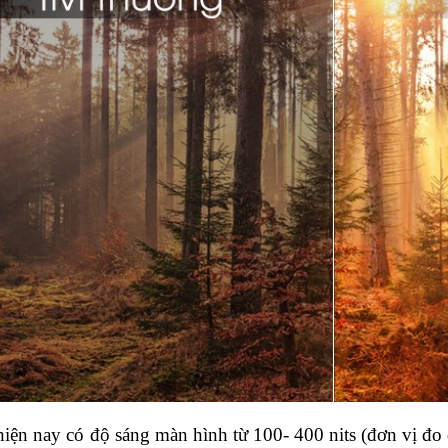
iện nay có độ sáng màn hình từ 100- 400 nits (đơn vị đo