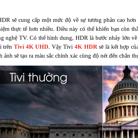
HDR sẽ cung cấp một mức độ về sự tương phản cao hơn g
hiệm thực tế hơn nhiều. Điều này có thể khiến bạn còn t
ng nghệ TV. Có thể hình dung, HDR là bước nhảy lớn về c
i trên
Tivi 4K UHD
. Vậy Tivi
4K HDR
sẽ là kết hợp củ
nh ảnh sẽ tạo ra màu sắc chính xác cùng độ nét đến chân th