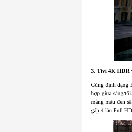
3. Tivi 4K HDR v
Cùng định dạng 
hợp giữa sáng/tố
mảng màu đen sâu
gấp 4 lần Full H