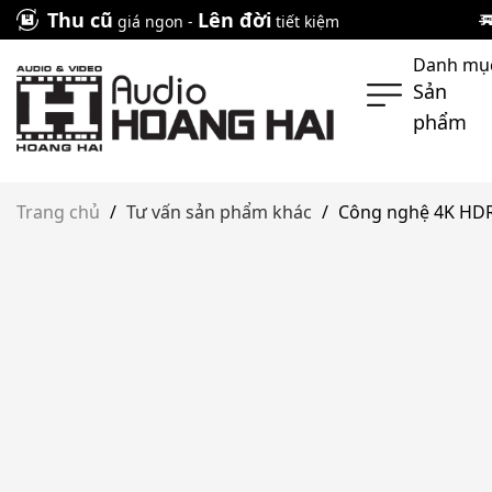
Skip
Thu cũ
Lên đời
giá ngon -
tiết kiệm
to
Danh mụ
content
Sản
phẩm
Trang chủ
/
Tư vấn sản phẩm khác
/
Công nghệ 4K HDR 