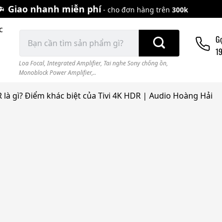
Giao nhanh miễn phí
- cho đơn hàng trên
300k
c
Tìm
G
kiếm:
1
Loa Focal
,
Integrated Amplifier
,
Tai nghe Sony chống ồn
,
Monoblock Power Amplifier,..
là gì? Điểm khác biệt của Tivi 4K HDR | Audio Hoàng Hải