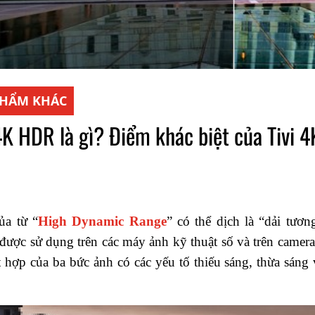
PHẨM KHÁC
K HDR là gì? Điểm khác biệt của Tivi 
ủa từ “
High Dynamic Range
” có thể dịch là “dải tươ
ược sử dụng trên các máy ảnh kỹ thuật số và trên camera
t hợp của ba bức ảnh có các yếu tố thiếu sáng, thừa sán