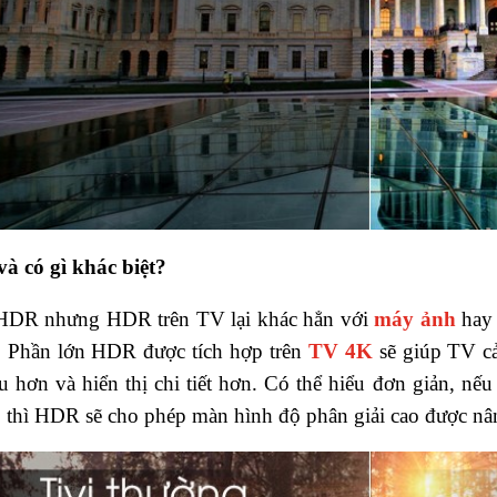
à có gì khác biệt?
HDR nhưng HDR trên TV lại khác hẳn với
máy ảnh
hay 
i. Phần lớn HDR được tích hợp trên
TV 4K
sẽ giúp TV cả
 hơn và hiển thị chi tiết hơn. Có thể hiểu đơn giản, nế
D thì HDR sẽ cho phép màn hình độ phân giải cao được nâ