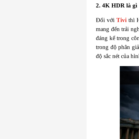
2. 4K HDR là gì
Đối với
Tivi
thì 
mang đến trải ng
đáng kể trong cô
trong độ phân giả
độ sắc nét của hì