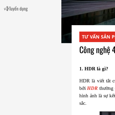
Tuyển dụng
TƯ VẤN SẢN 
Công nghệ 4
1.
HDR là gì?
HDR là viết tắt c
bởi
HDR
thường đ
hình ảnh là sự kế
sắc.