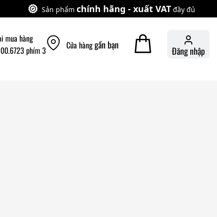
chính hãng - xuất VAT
Sản phẩm
đầy đủ
ọi mua hàng
gần bạn
Cửa hàng
900.6723 phím 3
Đăng nhập