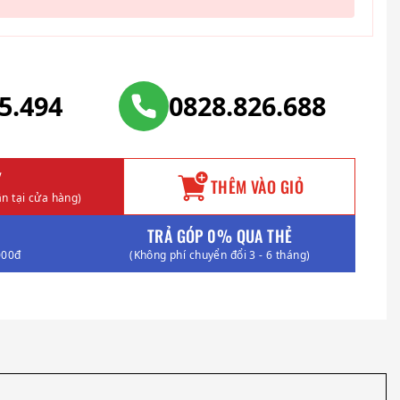
25.494
0828.826.688
Y
THÊM VÀO GIỎ
n tại cửa hàng)
TRẢ GÓP 0% QUA THẺ
000đ
(Không phí chuyển đổi 3 - 6 tháng)