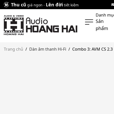
Skip
Thu cũ
Lên đời
giá ngon -
tiết kiệm
to
Danh mụ
content
Sản
phẩm
Trang chủ
/
Dàn âm thanh Hi-Fi
/
Combo 3: AVM CS 2.3 