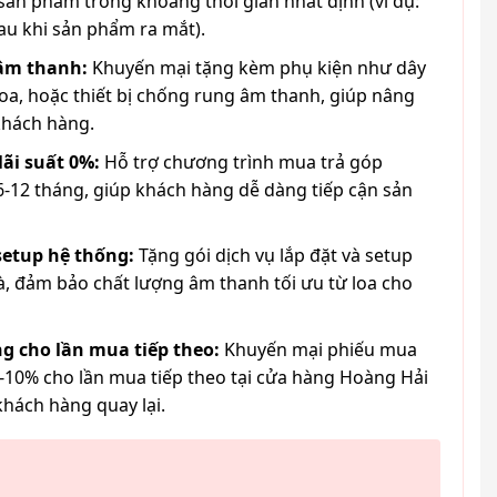
ản phẩm trong khoảng thời gian nhất định (ví dụ:
au khi sản phẩm ra mắt).
 âm thanh:
Khuyến mại tặng kèm phụ kiện như dây
loa, hoặc thiết bị chống rung âm thanh, giúp nâng
khách hàng.
lãi suất 0%:
Hỗ trợ chương trình mua trả góp
6-12 tháng, giúp khách hàng dễ dàng tiếp cận sản
 setup hệ thống:
Tặng gói dịch vụ lắp đặt và setup
à, đảm bảo chất lượng âm thanh tối ưu từ loa cho
g cho lần mua tiếp theo:
Khuyến mại phiếu mua
-10% cho lần mua tiếp theo tại cửa hàng Hoàng Hải
khách hàng quay lại.