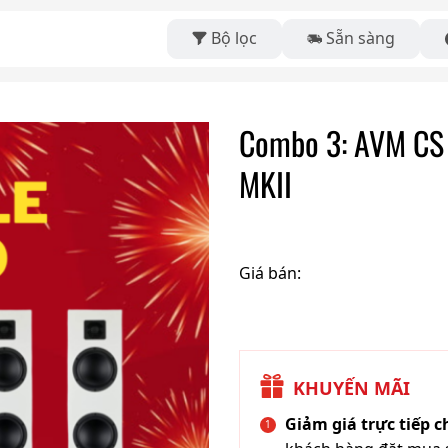
Bộ lọc
Sẵn sàng
Combo 3: AVM CS 
MKII
Giá bán:
KHUYẾN MÃI
Giảm giá trực tiếp 