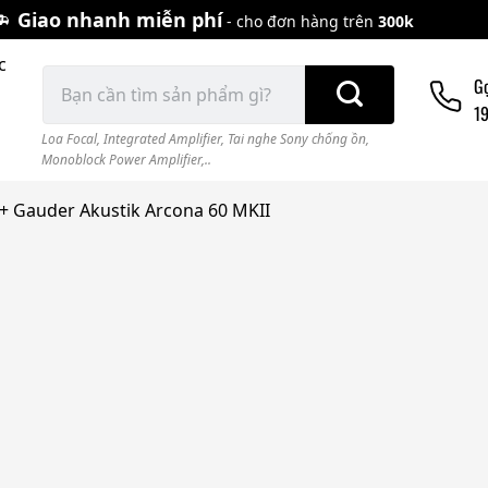
Giao nhanh miễn phí
- cho đơn hàng trên
300k
c
Tìm
G
kiếm:
1
Loa Focal
,
Integrated Amplifier
,
Tai nghe Sony chống ồn
,
Monoblock Power Amplifier,..
+ Gauder Akustik Arcona 60 MKII