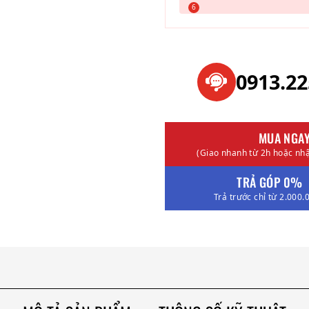
0913.2
MUA NGA
(Giao nhanh từ 2h hoặc nhậ
TRẢ GÓP 0%
Trả trước chỉ từ 2.000.