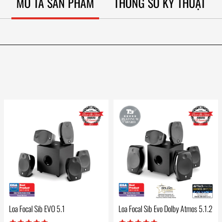
MÔ TẢ SẢN PHẨM
THÔNG SỐ KỸ THUẬT
Loa Focal Sib EVO 5.1
Loa Focal Sib Evo Dolby Atmos 5.1.2