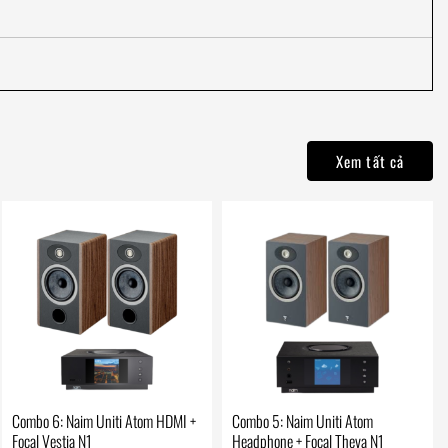
Xem tất cả
Combo 6: Naim Uniti Atom HDMI +
Combo 5: Naim Uniti Atom
Focal Vestia N1
Headphone + Focal Theva N1