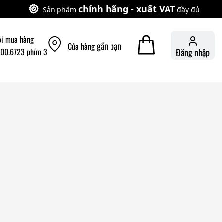
chính hãng - xuất VAT
Sản phẩm
đầy đủ
ọi mua hàng
gần bạn
Cửa hàng
900.6723 phím 3
Đăng nhập