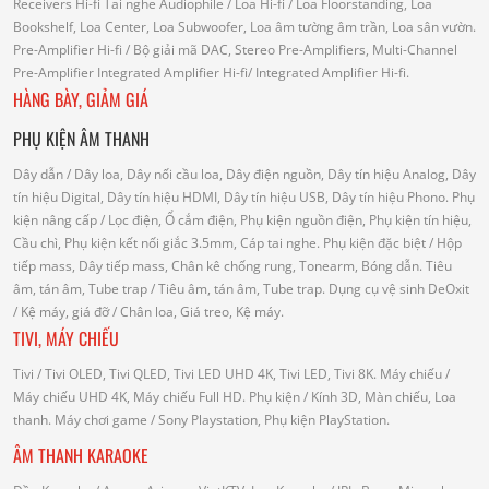
Receivers Hi-fi
Tai nghe Audiophile
/
Loa Hi-fi
/ Loa Floorstanding, Loa
Bookshelf, Loa Center, Loa Subwoofer, Loa âm tường âm trần, Loa sân vườn.
Pre-Amplifier Hi-fi
/ Bộ giải mã DAC, Stereo Pre-Amplifiers, Multi-Channel
Pre-Amplifier
Integrated Amplifier Hi-fi
/ Integrated Amplifier Hi-fi.
HÀNG BÀY, GIẢM GIÁ
PHỤ KIỆN ÂM THANH
Dây dẫn
/ Dây loa, Dây nối cầu loa, Dây điện nguồn, Dây tín hiệu Analog, Dây
tín hiệu Digital, Dây tín hiệu HDMI, Dây tín hiệu USB, Dây tín hiệu Phono.
Phụ
kiện nâng cấp
/ Lọc điện, Ổ cắm điện, Phụ kiện nguồn điện, Phụ kiện tín hiệu,
Cầu chì, Phụ kiện kết nối giắc 3.5mm, Cáp tai nghe.
Phụ kiện đặc biệt
/ Hộp
tiếp mass, Dây tiếp mass, Chân kê chống rung, Tonearm, Bóng dẫn.
Tiêu
âm, tán âm, Tube trap
/ Tiêu âm, tán âm, Tube trap.
Dụng cụ vệ sinh DeOxit
/
Kệ máy, giá đỡ
/ Chân loa, Giá treo, Kệ máy.
TIVI, MÁY CHIẾU
Tivi
/ Tivi OLED, Tivi QLED, Tivi LED UHD 4K, Tivi LED, Tivi 8K.
Máy chiếu
/
Máy chiếu UHD 4K, Máy chiếu Full HD.
Phụ kiện
/ Kính 3D, Màn chiếu, Loa
thanh.
Máy chơi game
/ Sony Playstation, Phụ kiện PlayStation.
ÂM THANH KARAOKE