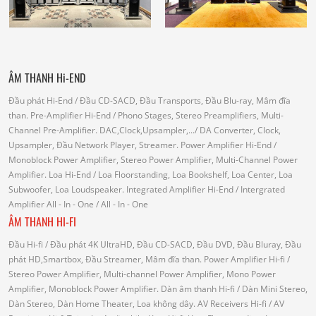
ÂM THANH Hi-END
Đầu phát Hi-End
/ Đầu CD-SACD, Đầu Transports, Đầu Blu-ray, Mâm đĩa
than.
Pre-Amplifier Hi-End
/ Phono Stages, Stereo Preamplifiers, Multi-
Channel Pre-Amplifier.
DAC,Clock,Upsampler,...
/ DA Converter, Clock,
Upsampler, Đầu Network Player, Streamer.
Power Amplifier Hi-End
/
Monoblock Power Amplifier, Stereo Power Amplifier, Multi-Channel Power
Amplifier.
Loa Hi-End
/ Loa Floorstanding, Loa Bookshelf, Loa Center, Loa
Subwoofer, Loa Loudspeaker.
Integrated Amplifier Hi-End
/ Intergrated
Amplifier
All - In - One
/ All - In - One
ÂM THANH HI-FI
Đầu Hi-fi
/ Đầu phát 4K UltraHD, Đầu CD-SACD, Đầu DVD, Đầu Bluray, Đầu
phát HD,Smartbox, Đầu Streamer, Mâm đĩa than.
Power Amplifier Hi-fi
/
Stereo Power Amplifier, Multi-channel Power Amplifier, Mono Power
Amplifier, Monoblock Power Amplifier.
Dàn âm thanh Hi-fi
/ Dàn Mini Stereo,
Dàn Stereo, Dàn Home Theater, Loa không dây.
AV Receivers Hi-fi
/ AV