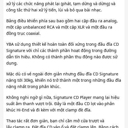
xử lý các chức năng phát lại (phát, tạm dừng và dừng) và
công tắc thứ hai xử lý tiến, lùi và bỏ qua bài nhạc.
Bảng điều khiển phía sau bao gồm hai cặp đầu ra analog,
một cặp unbalanced RCA và một cặp XLR và một đầu ra
đồng trục coaxial.
YBA sử dụng thiết kế hoàn toàn đối xứng trong đầu đĩa CD
Signature với chỉ các thành phần hoạt động trong đường
dẫn tín hiệu. Không có thành phần thụ động nào được sử
dụng.
Mặc dù có vẻ ngoài đơn giản nhưng đầu đĩa CD Signature
nặng tới 30kg, khiến nó trở thành một trong những đầu đĩa
nặng nhất trong phân khúc.
Không nghi ngờ gì nữa, Signature CD Player mang lại hiệu
suất âm thanh vượt trội. Đây là một đầu CD lọt vào phân
khúc Hi-End và đi kèm với một clamp đè đĩa.
Thao tác rất đơn giản, bạn chỉ cần mở cửa trượt và
lấy clamp ra. Đặt đĩa CD vào ổ và đặt clamp lên. Bằng cách