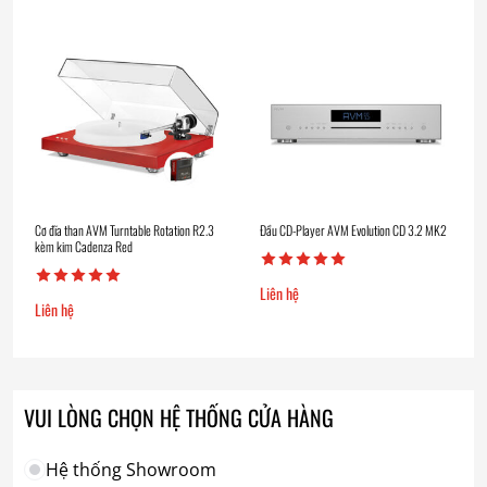
Cơ đĩa than AVM Turntable Rotation R2.3
Đầu CD-Player AVM Evolution CD 3.2 MK2
kèm kim Cadenza Red
Liên hệ
Liên hệ
VUI LÒNG CHỌN HỆ THỐNG CỬA HÀNG
Hệ thống Showroom