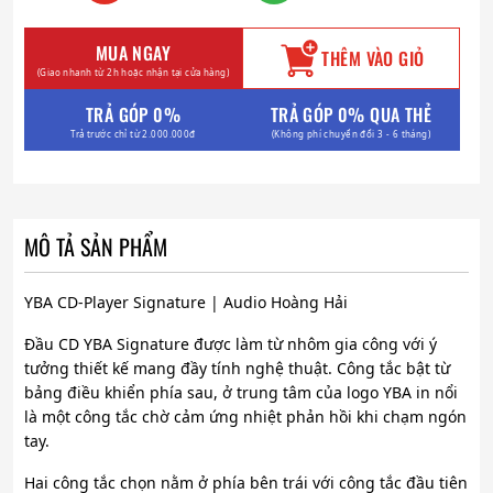
MUA NGAY
THÊM VÀO GIỎ
(Giao nhanh từ 2h hoặc nhận tại cửa hàng)
TRẢ GÓP 0%
TRẢ GÓP 0% QUA THẺ
Trả trước chỉ từ 2.000.000đ
(Không phí chuyển đổi 3 - 6 tháng)
MÔ TẢ SẢN PHẨM
YBA CD-Player Signature | Audio Hoàng Hải
Đầu CD YBA Signature được làm từ nhôm gia công với ý
tưởng thiết kế mang đầy tính nghệ thuật. Công tắc bật từ
bảng điều khiển phía sau, ở trung tâm của logo YBA in nổi
là một công tắc chờ cảm ứng nhiệt phản hồi khi chạm ngón
tay.
Hai công tắc chọn nằm ở phía bên trái với công tắc đầu tiên