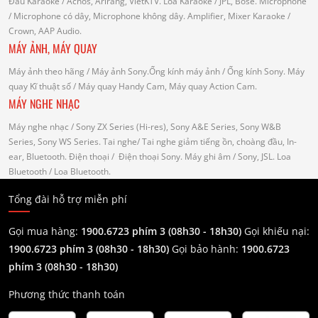
Đầu Karaoke
/ Acnos, Arirang, VietKTV.
Loa Karaoke
/ JPL, Bose.
Microphone
/ Microphone có dây, Microphone không dây.
Amplifier, Mixer Karaoke
/
Crown, AAP Audio.
MÁY ẢNH, MÁY QUAY
Máy ảnh theo hãng
/ Máy ảnh Sony.Ống kính máy ảnh / Ống kính Sony.
Máy
quay Kĩ thuật số
/ Máy quay Handy Cam, Máy quay Action Cam.
MÁY NGHE NHẠC
Máy nghe nhạc
/ Sony ZX Series (Hi-res), Sony A&E Series, Sony W&B
Series, Sony WS Series.
Tai nghe
/ Tai nghe giảm tiếng ồn, choàng đầu, In-
ear, Bluetooth.
Điện thoại
/ Điện thoại Sony.
Máy ghi âm
/ Sony, JSL.
Loa
Bluetooth
/ Loa Bluetooth.
Tổng đài hỗ trợ miễn phí
Gọi mua hàng:
1900.6723 phím 3 (08h30 - 18h30)
Gọi khiếu nại:
1900.6723 phím 3
(08h30 - 18h30)
Gọi bảo hành:
1900.6723
phím 3
(08h30 - 18h30)
Phương thức thanh toán