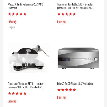
Wadax Atlantis Reference CD/SACD
Transrotor Turntable ZET3 – 2-motor
Transport
(Tonearm SME 5009 + Konstant M2
Reference)
Liên hệ
Liên hệ
Trả góp
HẾT HÀNG
Transrotor Turntable ZET3 – 1-motor
Đầu CD SACD Player dCS Vivaldi One
(Tonearm SME 5009 + Konstant M1
Reference)
Liên hệ
Liên hệ