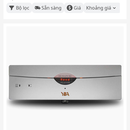
Bộ lọc
Sẵn sàng
Giá
Khoảng giá
Th