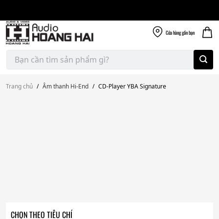
Giao nhanh miễn
Skip
phí
to
300k
content
Cửa hàng
gần bạn
Tìm
kiếm:
Trang chủ
/
Âm thanh Hi-End
/
CD-Player YBA Signature
CHỌN THEO TIÊU CHÍ