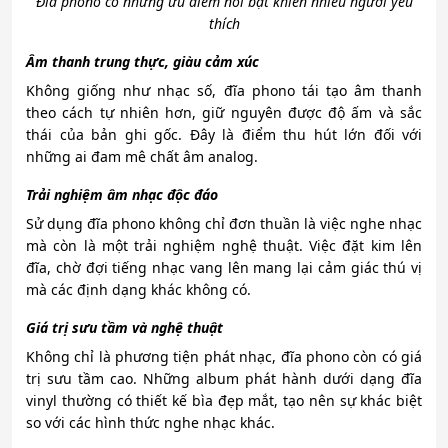
Đĩa phono có những ưu điểm nổi bật khiến nhiều người yêu
thích
Âm thanh trung thực, giàu cảm xúc
Không giống như nhạc số, đĩa phono tái tạo âm thanh
theo cách tự nhiên hơn, giữ nguyên được độ ấm và sắc
thái của bản ghi gốc. Đây là điểm thu hút lớn đối với
những ai đam mê chất âm analog.
Trải nghiệm âm nhạc độc đáo
Sử dụng đĩa phono không chỉ đơn thuần là việc nghe nhạc
mà còn là một trải nghiệm nghệ thuật. Việc đặt kim lên
đĩa, chờ đợi tiếng nhạc vang lên mang lại cảm giác thú vị
mà các định dạng khác không có.
Giá trị sưu tầm và nghệ thuật
Không chỉ là phương tiện phát nhạc, đĩa phono còn có giá
trị sưu tầm cao. Những album phát hành dưới dạng đĩa
vinyl thường có thiết kế bìa đẹp mắt, tạo nên sự khác biệt
so với các hình thức nghe nhạc khác.