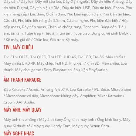
Dây dẫn
/ Dây loa, Dây nối cầu loa, Dây điện nguồn, Dây tín hiệu Analog, Dây
tín hiệu Digital, Dây tín hiệu HDMI, Dây tín hiệu USB, Dây tín hiệu Phono.
Phụ
kiện nâng cấp
/ Lọc điện, Ổ cắm điện, Phụ kiện nguồn điện, Phụ kiện tín hiệu,
Cầu chì, Phụ kiện kết nối giắc 3.5mm, Cáp tai nghe.
Phụ kiện đặc biệt
/ Hộp
tiếp mass, Dây tiếp mass, Chân kê chống rung, Tonearm, Bóng dẫn.
Tiêu
âm, tán âm, Tube trap
/ Tiêu âm, tán âm, Tube trap.
Dụng cụ vệ sinh DeOxit
/
Kệ máy, giá đỡ
/ Chân loa, Giá treo, Kệ máy.
TIVI, MÁY CHIẾU
Tivi
/ Tivi OLED, Tivi QLED, Tivi LED UHD 4K, Tivi LED, Tivi 8K.
Máy chiếu
/
Máy chiếu UHD 4K, Máy chiếu Full HD.
Phụ kiện
/ Kính 3D, Màn chiếu, Loa
thanh.
Máy chơi game
/ Sony Playstation, Phụ kiện PlayStation.
ÂM THANH KARAOKE
Đầu Karaoke
/ Acnos, Arirang, VietKTV.
Loa Karaoke
/ JPL, Bose.
Microphone
/ Microphone có dây, Microphone không dây.
Amplifier, Mixer Karaoke
/
Crown, AAP Audio.
MÁY ẢNH, MÁY QUAY
Máy ảnh theo hãng
/ Máy ảnh Sony.Ống kính máy ảnh / Ống kính Sony.
Máy
quay Kĩ thuật số
/ Máy quay Handy Cam, Máy quay Action Cam.
MÁY NGHE NHẠC