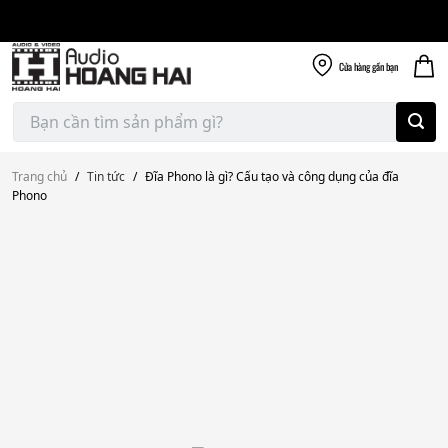
Giao nhanh miễn
Skip
phí
to
300k
content
Cửa hàng
gần bạn
Tìm
kiếm:
Trang chủ
/
Tin tức
/
Đĩa Phono là gì? Cấu tạo và công dụng của đĩa
Phono