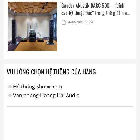
Gauder Akustik DARC 500 – “đỉnh
cao kỹ thuật Đức” trong thế giới loa
hi-end tham chiếu
14/02/2026 09:34
VUI LÒNG CHỌN HỆ THỐNG CỬA HÀNG
Hệ thống Showroom
Văn phòng Hoàng Hải Audio