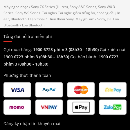
Máy nghe nhạc
/ Sony ZX Series (Hi-res), Sony A&E Series, Sony W&B
Series, Sony WS Series.
Tai nghe
/ Tai nghe giảm tiếng ồn, choàng đầu, In-
ear, Bluetooth.
Điện thoại
/ Điện thoại Sony.
Máy ghi âm
/ Sony, JSL.
Loa
Bluetooth
/ Loa Bluetooth.
Tổng đài hỗ trợ miễn phí
Gọi mua hàng:
1900.6723 phím 3 (08h30 - 18h30)
Gọi khiếu nại:
1900.6723 phím 3
(08h30 - 18h30)
Gọi bảo hành:
1900.6723
phím 3
(08h30 - 18h30)
Phương thức thanh toán
Đăng ký nhận tin khuyến mại