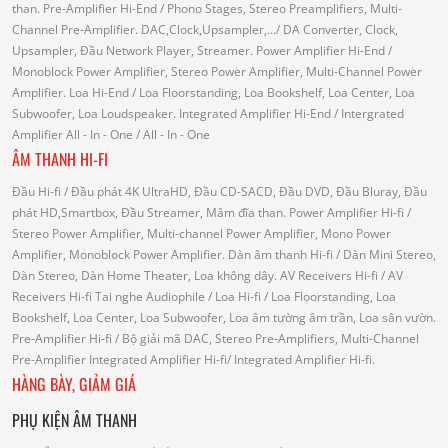
than.
Pre-Amplifier Hi-End
/ Phono Stages, Stereo Preamplifiers, Multi-
Channel Pre-Amplifier.
DAC,Clock,Upsampler,...
/ DA Converter, Clock,
Upsampler, Đầu Network Player, Streamer.
Power Amplifier Hi-End
/
Monoblock Power Amplifier, Stereo Power Amplifier, Multi-Channel Power
Amplifier.
Loa Hi-End
/ Loa Floorstanding, Loa Bookshelf, Loa Center, Loa
Subwoofer, Loa Loudspeaker.
Integrated Amplifier Hi-End
/ Intergrated
Amplifier
All - In - One
/ All - In - One
ÂM THANH HI-FI
Đầu Hi-fi
/ Đầu phát 4K UltraHD, Đầu CD-SACD, Đầu DVD, Đầu Bluray, Đầu
phát HD,Smartbox, Đầu Streamer, Mâm đĩa than.
Power Amplifier Hi-fi
/
Stereo Power Amplifier, Multi-channel Power Amplifier, Mono Power
Amplifier, Monoblock Power Amplifier.
Dàn âm thanh Hi-fi
/ Dàn Mini Stereo,
Dàn Stereo, Dàn Home Theater, Loa không dây.
AV Receivers Hi-fi
/ AV
Receivers Hi-fi
Tai nghe Audiophile
/
Loa Hi-fi
/ Loa Floorstanding, Loa
Bookshelf, Loa Center, Loa Subwoofer, Loa âm tường âm trần, Loa sân vườn.
Pre-Amplifier Hi-fi
/ Bộ giải mã DAC, Stereo Pre-Amplifiers, Multi-Channel
Pre-Amplifier
Integrated Amplifier Hi-fi
/ Integrated Amplifier Hi-fi.
HÀNG BÀY, GIẢM GIÁ
PHỤ KIỆN ÂM THANH