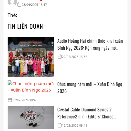
23/04/2025 16:47
Thẻ:
TIN LIÊN QUAN
Audio Hoàng Hải chính thức khai xuân
Bính Ngọ 2026: Rộn ràng ngày mở
cửa, trọn vẹn lời chúc đầu năm
22/02/2026 13:32
Chúc mừng năm mới – Xuân Bính Ngọ
2026
17/02/2026 10:45
Crystal Cable Diamond Series 2
Reference2 nhận Editors’ Choice
Award: Dedicated Audio 2026 từ The
16/02/2026 09:48
Absolute Sound