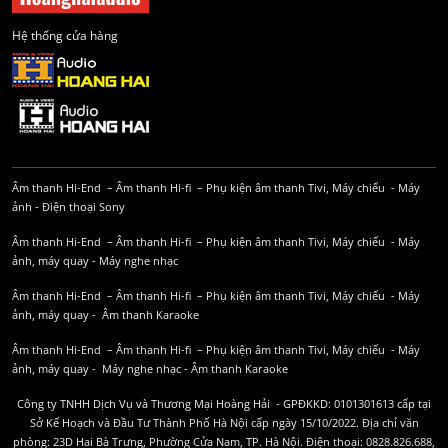
Hệ thống cửa hàng
Âm thanh Hi-End
–
Âm thanh Hi-fi
–
Phụ kiện âm thanh
Tivi, Máy chiếu
-
Máy
ảnh
-
Điện thoại Sony
Âm thanh Hi-End
–
Âm thanh Hi-fi
–
Phụ kiện âm thanh
Tivi, Máy chiếu
-
Máy
ảnh, máy quay
-
Máy nghe nhạc
Âm thanh Hi-End
–
Âm thanh Hi-fi
–
Phụ kiện âm thanh
Tivi, Máy chiếu
-
Máy
ảnh, máy quay
-
Âm thanh Karaoke
Âm thanh Hi-End
–
Âm thanh Hi-fi
–
Phụ kiện âm thanh
Tivi, Máy chiếu
-
Máy
ảnh, máy quay
-
Máy nghe nhạc
-
Âm thanh Karaoke
Công ty TNHH Dịch Vụ và Thương Mại Hoàng Hải - GPĐKKD: 0101301613 cấp tại
Sở Kế Hoạch và Đầu Tư Thành Phố Hà Nội cấp ngày 15/10/2022. Địa chỉ văn
phòng: 23D Hai Bà Trưng, Phường Cửa Nam, TP. Hà Nội. Điện thoại: 0828.826.688,