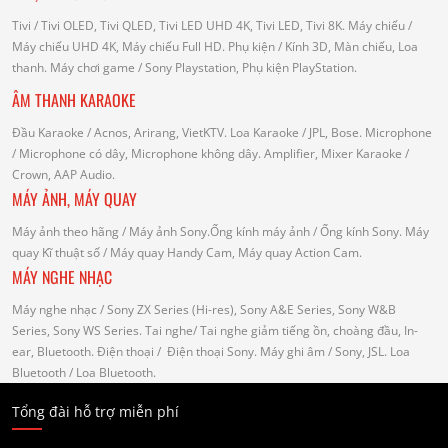
Tivi
/ Tivi OLED, Tivi QLED, Tivi LED UHD 4K, Tivi LED, Tivi 8K.
Máy chiếu
/
Máy chiếu UHD 4K, Máy chiếu Full HD.
Phụ kiện
/ Kính 3D, Màn chiếu, Loa
thanh.
Máy chơi game
/ Sony Playstation, Phụ kiện PlayStation.
ÂM THANH KARAOKE
Đầu Karaoke
/ Acnos, Arirang, VietKTV.
Loa Karaoke
/ JPL, Bose.
Microphone
/ Microphone có dây, Microphone không dây.
Amplifier, Mixer Karaoke
/
Crown, AAP Audio.
MÁY ẢNH, MÁY QUAY
Máy ảnh theo hãng
/ Máy ảnh Sony.Ống kính máy ảnh / Ống kính Sony.
Máy
quay Kĩ thuật số
/ Máy quay Handy Cam, Máy quay Action Cam.
MÁY NGHE NHẠC
Máy nghe nhạc
/ Sony ZX Series (Hi-res), Sony A&E Series, Sony W&B
Series, Sony WS Series.
Tai nghe
/ Tai nghe giảm tiếng ồn, choàng đầu, In-
ear, Bluetooth.
Điện thoại
/ Điện thoại Sony.
Máy ghi âm
/ Sony, JSL.
Loa
Bluetooth
/ Loa Bluetooth.
Tổng đài hỗ trợ miễn phí