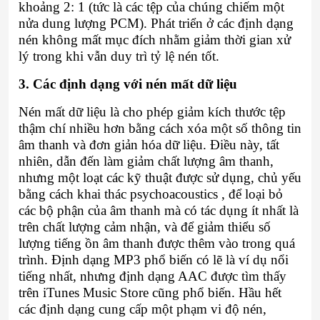
khoảng 2: 1 (tức là các tệp của chúng chiếm một
nửa dung lượng PCM). Phát triển ở các định dạng
nén không mất mục đích nhằm giảm thời gian xử
lý trong khi vẫn duy trì tỷ lệ nén tốt.
3. Các định dạng với nén mất dữ liệu
Nén mất dữ liệu là cho phép giảm kích thước tệp
thậm chí nhiều hơn bằng cách xóa một số thông tin
âm thanh và đơn giản hóa dữ liệu. Điều này, tất
nhiên, dẫn đến làm giảm chất lượng âm thanh,
nhưng một loạt các kỹ thuật được sử dụng, chủ yếu
bằng cách khai thác psychoacoustics , để loại bỏ
các bộ phận của âm thanh mà có tác dụng ít nhất là
trên chất lượng cảm nhận, và để giảm thiểu số
lượng tiếng ồn âm thanh được thêm vào trong quá
trình. Định dạng MP3 phổ biến có lẽ là ví dụ nổi
tiếng nhất, nhưng định dạng AAC được tìm thấy
trên iTunes Music Store cũng phổ biến. Hầu hết
các định dạng cung cấp một phạm vi độ nén,