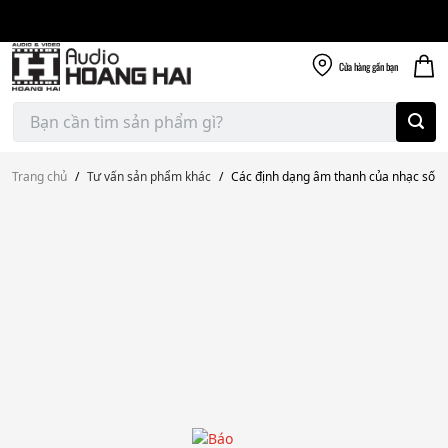
Giao nhanh miễn
Skip
phí
to
300k
content
Cửa hàng
gần bạn
Tìm
kiếm:
Trang chủ
/
Tư vấn sản phẩm khác
/
Các định dạng âm thanh của nhạc số