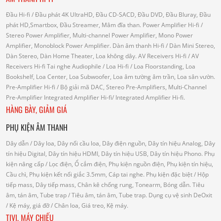
Đầu Hi-fi
/ Đầu phát 4K UltraHD, Đầu CD-SACD, Đầu DVD, Đầu Bluray, Đầu
phát HD,Smartbox, Đầu Streamer, Mâm đĩa than.
Power Amplifier Hi-fi
/
Stereo Power Amplifier, Multi-channel Power Amplifier, Mono Power
Amplifier, Monoblock Power Amplifier.
Dàn âm thanh Hi-fi
/ Dàn Mini Stereo,
Dàn Stereo, Dàn Home Theater, Loa không dây.
AV Receivers Hi-fi
/ AV
Receivers Hi-fi
Tai nghe Audiophile
/
Loa Hi-fi
/ Loa Floorstanding, Loa
Bookshelf, Loa Center, Loa Subwoofer, Loa âm tường âm trần, Loa sân vườn.
Pre-Amplifier Hi-fi
/ Bộ giải mã DAC, Stereo Pre-Amplifiers, Multi-Channel
Pre-Amplifier
Integrated Amplifier Hi-fi
/ Integrated Amplifier Hi-fi.
HÀNG BÀY, GIẢM GIÁ
PHỤ KIỆN ÂM THANH
Dây dẫn
/ Dây loa, Dây nối cầu loa, Dây điện nguồn, Dây tín hiệu Analog, Dây
tín hiệu Digital, Dây tín hiệu HDMI, Dây tín hiệu USB, Dây tín hiệu Phono.
Phụ
kiện nâng cấp
/ Lọc điện, Ổ cắm điện, Phụ kiện nguồn điện, Phụ kiện tín hiệu,
Cầu chì, Phụ kiện kết nối giắc 3.5mm, Cáp tai nghe.
Phụ kiện đặc biệt
/ Hộp
tiếp mass, Dây tiếp mass, Chân kê chống rung, Tonearm, Bóng dẫn.
Tiêu
âm, tán âm, Tube trap
/ Tiêu âm, tán âm, Tube trap.
Dụng cụ vệ sinh DeOxit
/
Kệ máy, giá đỡ
/ Chân loa, Giá treo, Kệ máy.
TIVI, MÁY CHIẾU