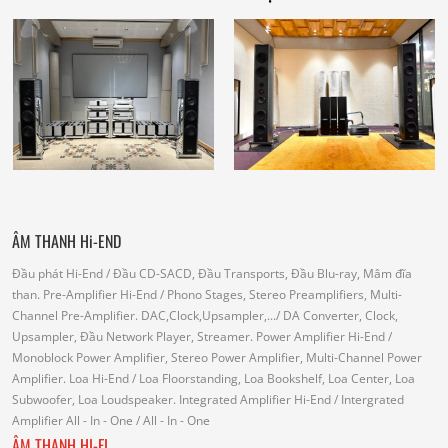
ÂM THANH Hi-END
Đầu phát Hi-End
/ Đầu CD-SACD, Đầu Transports, Đầu Blu-ray, Mâm đĩa
than.
Pre-Amplifier Hi-End
/ Phono Stages, Stereo Preamplifiers, Multi-
Channel Pre-Amplifier.
DAC,Clock,Upsampler,...
/ DA Converter, Clock,
Upsampler, Đầu Network Player, Streamer.
Power Amplifier Hi-End
/
Monoblock Power Amplifier, Stereo Power Amplifier, Multi-Channel Power
Amplifier.
Loa Hi-End
/ Loa Floorstanding, Loa Bookshelf, Loa Center, Loa
Subwoofer, Loa Loudspeaker.
Integrated Amplifier Hi-End
/ Intergrated
Amplifier
All - In - One
/ All - In - One
ÂM THANH HI-FI