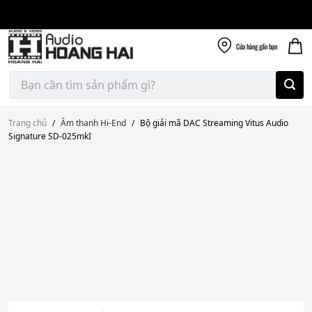
Giao nhanh miễn
Skip
phí
to
300k
content
Cửa hàng
gần bạn
Tìm
kiếm:
Trang chủ
/
Âm thanh Hi-End
/
Bộ giải mã DAC Streaming Vitus Audio
Signature SD-025mkI