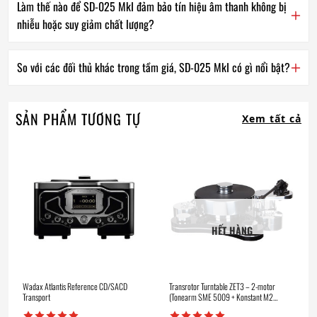
Làm thế nào để SD-025 MkI đảm bảo tín hiệu âm thanh không bị
nhiễu hoặc suy giảm chất lượng?
So với các đối thủ khác trong tầm giá, SD-025 MkI có gì nổi bật?
SẢN PHẨM TƯƠNG TỰ
Xem tất cả
HẾT HÀNG
Wadax Atlantis Reference CD/SACD
Transrotor Turntable ZET3 – 2-motor
Transport
(Tonearm SME 5009 + Konstant M2
Reference)