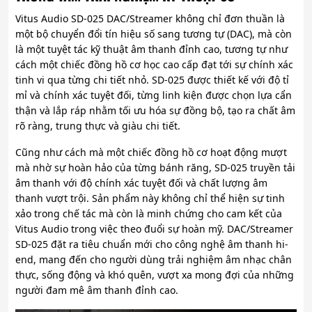
Vitus Audio SD-025 DAC/Streamer không chỉ đơn thuần là
một bộ chuyển đổi tín hiệu số sang tương tự (DAC), mà còn
là một tuyệt tác kỹ thuật âm thanh đỉnh cao, tương tự như
cách một chiếc đồng hồ cơ học cao cấp đạt tới sự chính xác
tinh vi qua từng chi tiết nhỏ. SD-025 được thiết kế với độ tỉ
mỉ và chính xác tuyệt đối, từng linh kiện được chọn lựa cẩn
thận và lắp ráp nhằm tối ưu hóa sự đồng bộ, tạo ra chất âm
rõ ràng, trung thực và giàu chi tiết.
Cũng như cách mà một chiếc đồng hồ cơ hoạt động mượt
mà nhờ sự hoàn hảo của từng bánh răng, SD-025 truyền tải
âm thanh với độ chính xác tuyệt đối và chất lượng âm
thanh vượt trội. Sản phẩm này không chỉ thể hiện sự tinh
xảo trong chế tác mà còn là minh chứng cho cam kết của
Vitus Audio trong việc theo đuổi sự hoàn mỹ. DAC/Streamer
SD-025 đặt ra tiêu chuẩn mới cho công nghệ âm thanh hi-
end, mang đến cho người dùng trải nghiệm âm nhạc chân
thực, sống động và khó quên, vượt xa mong đợi của những
người đam mê âm thanh đỉnh cao.