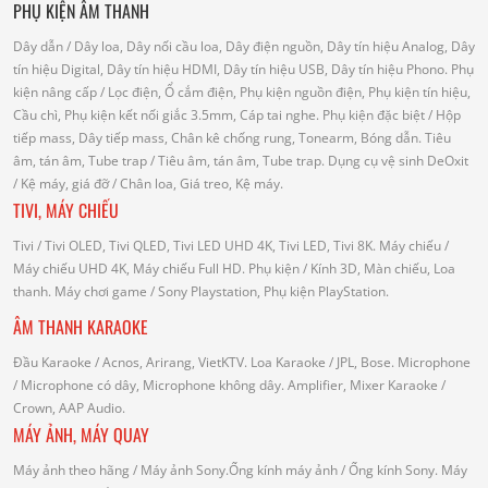
PHỤ KIỆN ÂM THANH
Dây dẫn
/ Dây loa, Dây nối cầu loa, Dây điện nguồn, Dây tín hiệu Analog, Dây
tín hiệu Digital, Dây tín hiệu HDMI, Dây tín hiệu USB, Dây tín hiệu Phono.
Phụ
kiện nâng cấp
/ Lọc điện, Ổ cắm điện, Phụ kiện nguồn điện, Phụ kiện tín hiệu,
Cầu chì, Phụ kiện kết nối giắc 3.5mm, Cáp tai nghe.
Phụ kiện đặc biệt
/ Hộp
tiếp mass, Dây tiếp mass, Chân kê chống rung, Tonearm, Bóng dẫn.
Tiêu
âm, tán âm, Tube trap
/ Tiêu âm, tán âm, Tube trap.
Dụng cụ vệ sinh DeOxit
/
Kệ máy, giá đỡ
/ Chân loa, Giá treo, Kệ máy.
TIVI, MÁY CHIẾU
Tivi
/ Tivi OLED, Tivi QLED, Tivi LED UHD 4K, Tivi LED, Tivi 8K.
Máy chiếu
/
Máy chiếu UHD 4K, Máy chiếu Full HD.
Phụ kiện
/ Kính 3D, Màn chiếu, Loa
thanh.
Máy chơi game
/ Sony Playstation, Phụ kiện PlayStation.
ÂM THANH KARAOKE
Đầu Karaoke
/ Acnos, Arirang, VietKTV.
Loa Karaoke
/ JPL, Bose.
Microphone
/ Microphone có dây, Microphone không dây.
Amplifier, Mixer Karaoke
/
Crown, AAP Audio.
MÁY ẢNH, MÁY QUAY
Máy ảnh theo hãng
/ Máy ảnh Sony.Ống kính máy ảnh / Ống kính Sony.
Máy