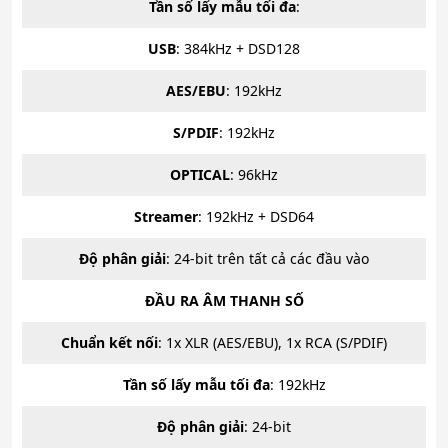
Tần số lấy mẫu tối đa
:
USB
: 384kHz + DSD128
AES/EBU
: 192kHz
S/PDIF
: 192kHz
OPTICAL
: 96kHz
Streamer
: 192kHz + DSD64
Độ phân giải
: 24-bit trên tất cả các đầu vào
ĐẦU RA ÂM THANH SỐ
Chuẩn kết nối
: 1x XLR (AES/EBU), 1x RCA (S/PDIF)
Tần số lấy mẫu tối đa
: 192kHz
Độ phân giải
: 24-bit