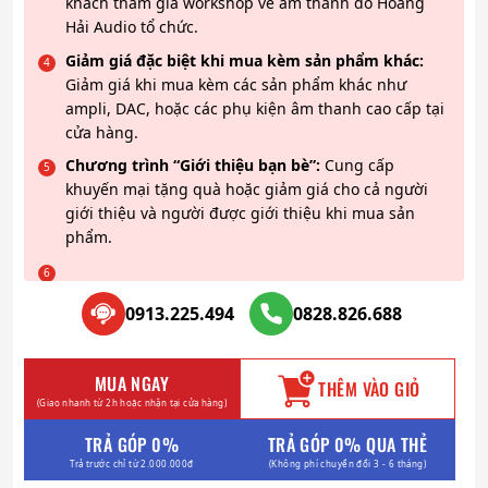
khách tham gia workshop về âm thanh do Hoàng
Hải Audio tổ chức.
Giảm giá đặc biệt khi mua kèm sản phẩm khác:
Giảm giá khi mua kèm các sản phẩm khác như
ampli, DAC, hoặc các phụ kiện âm thanh cao cấp tại
cửa hàng.
Chương trình “Giới thiệu bạn bè”:
Cung cấp
khuyến mại tặng quà hoặc giảm giá cho cả người
giới thiệu và người được giới thiệu khi mua sản
phẩm.
0913.225.494
0828.826.688
MUA NGAY
THÊM VÀO GIỎ
(Giao nhanh từ 2h hoặc nhận tại cửa hàng)
TRẢ GÓP 0%
TRẢ GÓP 0% QUA THẺ
Trả trước chỉ từ 2.000.000đ
(Không phí chuyển đổi 3 - 6 tháng)