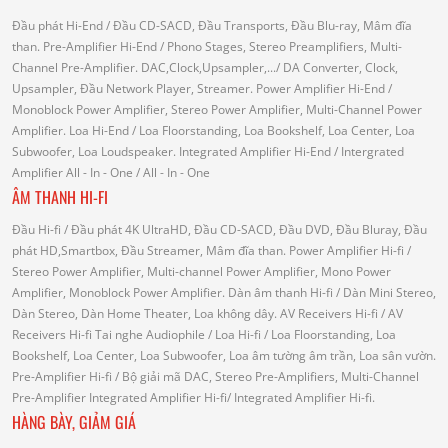
Đầu phát Hi-End
/ Đầu CD-SACD, Đầu Transports, Đầu Blu-ray, Mâm đĩa
than.
Pre-Amplifier Hi-End
/ Phono Stages, Stereo Preamplifiers, Multi-
Channel Pre-Amplifier.
DAC,Clock,Upsampler,...
/ DA Converter, Clock,
Upsampler, Đầu Network Player, Streamer.
Power Amplifier Hi-End
/
Monoblock Power Amplifier, Stereo Power Amplifier, Multi-Channel Power
Amplifier.
Loa Hi-End
/ Loa Floorstanding, Loa Bookshelf, Loa Center, Loa
Subwoofer, Loa Loudspeaker.
Integrated Amplifier Hi-End
/ Intergrated
Amplifier
All - In - One
/ All - In - One
ÂM THANH HI-FI
Đầu Hi-fi
/ Đầu phát 4K UltraHD, Đầu CD-SACD, Đầu DVD, Đầu Bluray, Đầu
phát HD,Smartbox, Đầu Streamer, Mâm đĩa than.
Power Amplifier Hi-fi
/
Stereo Power Amplifier, Multi-channel Power Amplifier, Mono Power
Amplifier, Monoblock Power Amplifier.
Dàn âm thanh Hi-fi
/ Dàn Mini Stereo,
Dàn Stereo, Dàn Home Theater, Loa không dây.
AV Receivers Hi-fi
/ AV
Receivers Hi-fi
Tai nghe Audiophile
/
Loa Hi-fi
/ Loa Floorstanding, Loa
Bookshelf, Loa Center, Loa Subwoofer, Loa âm tường âm trần, Loa sân vườn.
Pre-Amplifier Hi-fi
/ Bộ giải mã DAC, Stereo Pre-Amplifiers, Multi-Channel
Pre-Amplifier
Integrated Amplifier Hi-fi
/ Integrated Amplifier Hi-fi.
HÀNG BÀY, GIẢM GIÁ