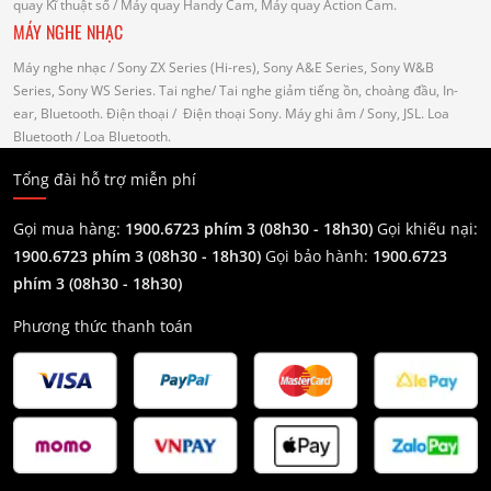
quay Kĩ thuật số
/ Máy quay Handy Cam, Máy quay Action Cam.
MÁY NGHE NHẠC
Máy nghe nhạc
/ Sony ZX Series (Hi-res), Sony A&E Series, Sony W&B
Series, Sony WS Series.
Tai nghe
/ Tai nghe giảm tiếng ồn, choàng đầu, In-
ear, Bluetooth.
Điện thoại
/ Điện thoại Sony.
Máy ghi âm
/ Sony, JSL.
Loa
Bluetooth
/ Loa Bluetooth.
Tổng đài hỗ trợ miễn phí
Gọi mua hàng:
1900.6723 phím 3 (08h30 - 18h30)
Gọi khiếu nại:
1900.6723 phím 3
(08h30 - 18h30)
Gọi bảo hành:
1900.6723
phím 3
(08h30 - 18h30)
Phương thức thanh toán