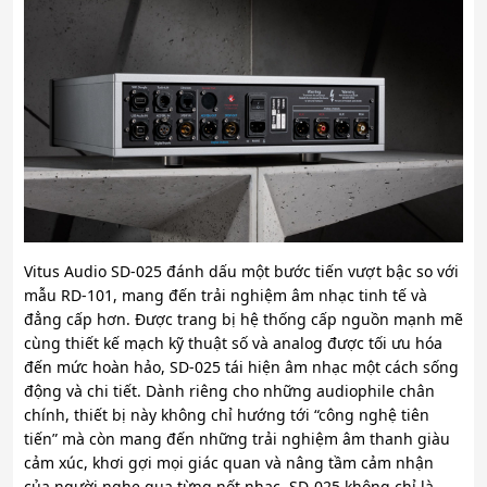
Vitus Audio SD-025 đánh dấu một bước tiến vượt bậc so với
mẫu RD-101, mang đến trải nghiệm âm nhạc tinh tế và
đẳng cấp hơn. Được trang bị hệ thống cấp nguồn mạnh mẽ
cùng thiết kế mạch kỹ thuật số và analog được tối ưu hóa
đến mức hoàn hảo, SD-025 tái hiện âm nhạc một cách sống
động và chi tiết. Dành riêng cho những audiophile chân
chính, thiết bị này không chỉ hướng tới “công nghệ tiên
tiến” mà còn mang đến những trải nghiệm âm thanh giàu
cảm xúc, khơi gợi mọi giác quan và nâng tầm cảm nhận
của người nghe qua từng nốt nhạc. SD-025 không chỉ là