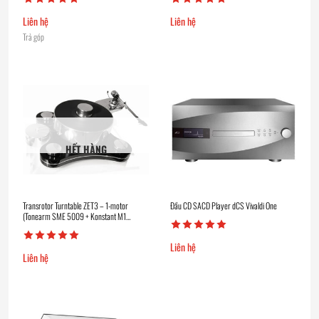
Liên hệ
Liên hệ
Trả góp
HẾT HÀNG
Transrotor Turntable ZET3 – 1-motor
Đầu CD SACD Player dCS Vivaldi One
(Tonearm SME 5009 + Konstant M1
Reference)
Liên hệ
Liên hệ