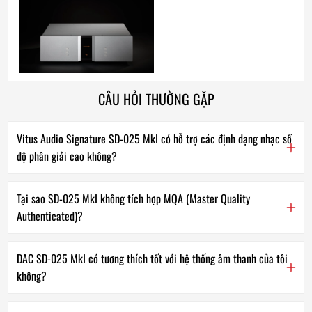
CÂU HỎI THƯỜNG GẶP
Vitus Audio Signature SD-025 MkI có hỗ trợ các định dạng nhạc số
độ phân giải cao không?
Tại sao SD-025 MkI không tích hợp MQA (Master Quality
Authenticated)?
DAC SD-025 MkI có tương thích tốt với hệ thống âm thanh của tôi
không?