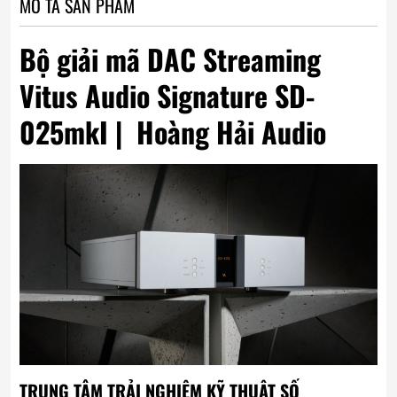
MÔ TẢ SẢN PHẨM
Bộ giải mã DAC Streaming
Vitus Audio Signature SD-
025mkI | Hoàng Hải Audio
TRUNG TÂM TRẢI NGHIỆM KỸ THUẬT SỐ