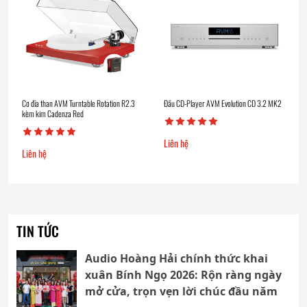
Cơ đĩa than AVM Turntable Rotation R2.3
Đầu CD-Player AVM Evolution CD 3.2 MK2
kèm kim Cadenza Red
Liên hệ
Liên hệ
TIN TỨC
Audio Hoàng Hải chính thức khai
xuân Bính Ngọ 2026: Rộn ràng ngày
mở cửa, trọn vẹn lời chúc đầu năm