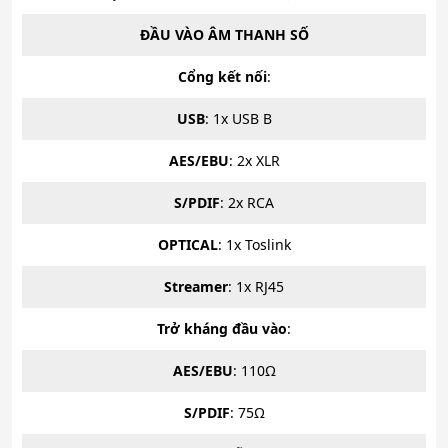
ĐẦU VÀO ÂM THANH SỐ
Cổng kết nối
:
USB
: 1x USB B
AES/EBU
: 2x XLR
S/PDIF
: 2x RCA
OPTICAL
: 1x Toslink
Streamer
: 1x RJ45
Trở kháng đầu vào
:
AES/EBU
: 110Ω
S/PDIF
: 75Ω