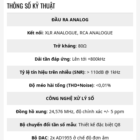
THÔNG SỐ KỸ THUẬT
ĐẦU RA ANALOG
Kết nối
: XLR ANALOGUE, RCA ANALOGUE
Trở kháng
: 80Ω
Dải tần đáp ứng
: Lên tới +800kHz
Tỷ lệ tín hiệu trên nhiễu (SNR)
: > 110dB @ 1kHz
Độ méo hài tổng (THD+Noise)
: <0,01%
CÔNG NGHỆ XỬ LÝ SỐ
Đồng hồ xung
: 24,576 MHz, độ chính xác +/- 5 ppm
Bộ chuyển đổi tần số mẫu
: Thiết kế đặc biệt Q8
Bộ DAC
: 2x AD1955 ở chế độ đơn âm