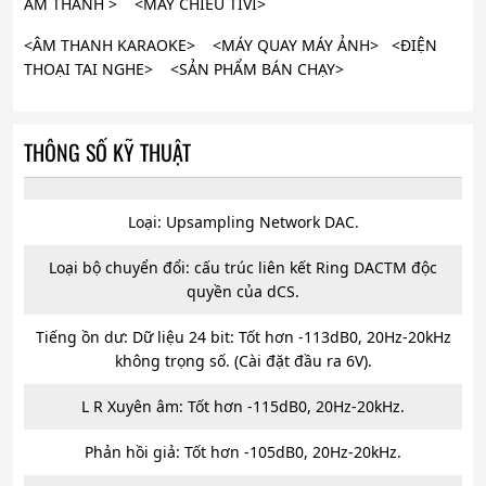
ÂM THANH > <MÁY CHIẾU TIVI>
<ÂM THANH KARAOKE> <MÁY QUAY MÁY ẢNH> <ĐIỆN
THOẠI TAI NGHE> <SẢN PHẨM BÁN CHẠY>
THÔNG SỐ KỸ THUẬT
Loại: Upsampling Network DAC.
Loại bộ chuyển đổi: cấu trúc liên kết Ring DACTM độc
quyền của dCS.
Tiếng ồn dư: Dữ liệu 24 bit: Tốt hơn -113dB0, 20Hz-20kHz
không trọng số. (Cài đặt đầu ra 6V).
L R Xuyên âm: Tốt hơn -115dB0, 20Hz-20kHz.
Phản hồi giả: Tốt hơn -105dB0, 20Hz-20kHz.