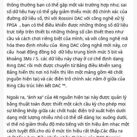
thông thường bạn có thể gặp một vài trường hợp như, sai
số dữ liệu hay có thể gây giảm thiểu mức độ chính xác của
đường dữ liệu số, thì với Rossini DAC với công nghệ xử lý
FPGA , bạn có thể điều khiển được những thông số dữ liệu
trực tiếp trên thiết bị những thông số cần thiết theo như
cầu và cách chơi riêng biệt của mình, và với công nghệ mã
hóa theo định nhiêu của Ring DAC công nghệ mới này, cơ
cấu hoạt động đồng bộ dữ liệu trung bình mức 5 bit và
khoảng 3Ms / S. các dữ liệu này chạy ở cơ chế định dạng
Ring DAC rồi mới được chuyển từ Bảng điều khiển sang
Bảng hiển thị nơi nó hiển thị lên một mảng gồm 48 chốt
(nguồn hiện tại) và các điện trở chính xác nằm ở giữa của
Ring Cấu trúc liên kết DAC ™.
Ngoài ra, “ánh xạ” của 48 nguồn hiện tại này được quản lý
bằng thuật toán được thiết một cách cầu kỳ cho phép mọi
sự không khớp giữa các chốt hoặc điện trở xuất hiện dưới
dạng một lượng nhiễu nhỏ có thể dễ dàng lọc xuống dưới,
vì thế nó giảm thiểu độ méo tiếng với tín hiệu âm nhạc một
cách tuyệt đối.cho dù ở mức tín hiệu rất thấp.Các đầu ra