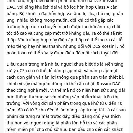
chốt tổng hợp điều khiển phần thứ hai của DCS Rossini
DAC, Với tầng khuếch đại và bộ lọc hỗn hợp Class A cân
bằng. Bộ khuếch đại hỗn hợp và tầng lọc loại bỏ mọi phản
ứng nhiễu không mong muốn. đôi khi có thể gặp các
trường hợp rủi ro chuyển mạch được tạo bởi ánh xạ chốt
tốc độ cao và cung cấp một trở kháng đầu ra có thể sẽ rất
thấp, Với trường hợp này điện áp thấp có thể tạo ra các lỗi
méo tiếng hay nhiễu thanh, nhưng đối với DCS Rossini , nó
hoàn toàn có thể xủa lý được điều đó một cách tuyệt đối.
Điều quan trọng mà nhiều người chưa biết đó là Nền tảng
xử lý dCS còn có thể dễ dàng cập nhật và nâng cấp một
cách đơn giản và tiện lợi thông qua phần sụn trên thiết bị,
chính vì vậy mà người dùng có thể cập nhật Rossini DAC
theo công nghệ mới , vì thế mà nó có niên hạn sử dụng dài
hơn thông thường so với những sản phẩm khác trên thị
trường. Với vòng đời sản phẩm trong quá khứ từ 6 đến 10
năm, đã có từ 3 cho đến 6 lần nâng cấp trong tất cả các sản
phẩm đã từng ra mắt trước đây, điều đáng chú ý và thích
thú hơn với người dùng là phần lớn hỗ trợ về các phần
mềm miễn phí cho chủ sở hữu ban đầu cho đến các khách