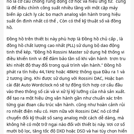
nó là cơ cấu chống rung động cơ học và hiệu ứng từ. cũng
là để điều chỉnh công suất nhiều tầng với một cặp máy
biến áp cách ly các bo mạch analog vận hành trong hiệu
suất ổn định nhất có thể , Còn có thể kỹ thuật số và đồng
hồ.
Đồng hồ trên thiết bị này phù hợp là Đồng hồ chủ cấp , là
đồng hồ chất lượng cao nhất (PLL) sử dụng bộ dao động
tinh thể kép. “Đồng hồ Rossini Master sử dụng hệ thống vi
điều khiển tinh vi để đảm bảo tần số khi vận hành trơn tru
khi nhiệt độ thay đổi trong quá trình vận hành.” Đồng hồ
phát ra tín hiệu 44,1kHz hoặc 48kHz thông qua Đầu ra 1 và
2 tương ứng. Khi được sử dụng với Rossini DAC, Hoặc bạn
cài đặt Auto Wordclock nó sẽ tự động tích hợp cơ cấu đầu
vào theo thông số cài và vi xử lý kỹ lưỡng của nhà sản xuất.
để tạo ra một hiệu ứng vận hành gần như chuẩn xác trên
từng giai đoạn cấu trúc vận hành. cũng như hoàn cảnh rủi
ro nhiệt điện nếu có. Hơn nữa với Rossini DAC nó có thể
chuyển đổi kỹ thuật số sang analog một cách dễ dàng, mà
không hề có một trở ngại nào đối với thiết bị này. Vơi cơ số
mười bộ lọc, tăng tốc độ DXD hoặc DSD và hai tùy chọn hiển