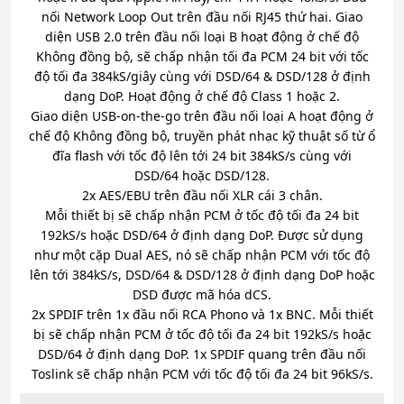
nối Network Loop Out trên đầu nối RJ45 thứ hai. Giao
diện USB 2.0 trên đầu nối loại B hoạt động ở chế độ
Không đồng bộ, sẽ chấp nhận tối đa PCM 24 bit với tốc
độ tối đa 384kS/giây cùng với DSD/64 & DSD/128 ở định
dạng DoP. Hoạt động ở chế độ Class 1 hoặc 2.
Giao diện USB-on-the-go trên đầu nối loại A hoạt động ở
chế độ Không đồng bộ, truyền phát nhạc kỹ thuật số từ ổ
đĩa flash với tốc độ lên tới 24 bit 384kS/s cùng với
DSD/64 hoặc DSD/128.
2x AES/EBU trên đầu nối XLR cái 3 chân.
Mỗi thiết bị sẽ chấp nhận PCM ở tốc độ tối đa 24 bit
192kS/s hoặc DSD/64 ở định dạng DoP. Được sử dụng
như một cặp Dual AES, nó sẽ chấp nhận PCM với tốc độ
lên tới 384kS/s, DSD/64 & DSD/128 ở định dạng DoP hoặc
DSD được mã hóa dCS.
2x SPDIF trên 1x đầu nối RCA Phono và 1x BNC. Mỗi thiết
bị sẽ chấp nhận PCM ở tốc độ tối đa 24 bit 192kS/s hoặc
DSD/64 ở định dạng DoP. 1x SPDIF quang trên đầu nối
Toslink sẽ chấp nhận PCM với tốc độ tối đa 24 bit 96kS/s.