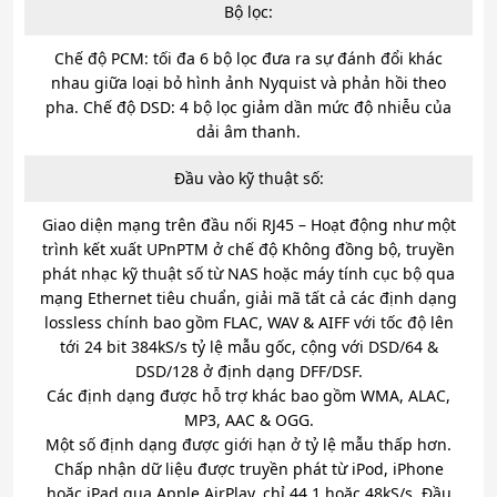
Bộ lọc:
Chế độ PCM: tối đa 6 bộ lọc đưa ra sự đánh đổi khác
nhau giữa loại bỏ hình ảnh Nyquist và phản hồi theo
pha. Chế độ DSD: 4 bộ lọc giảm dần mức độ nhiễu của
dải âm thanh.
Đầu vào kỹ thuật số:
Giao diện mạng trên đầu nối RJ45 – Hoạt động như một
trình kết xuất UPnPTM ở chế độ Không đồng bộ, truyền
phát nhạc kỹ thuật số từ NAS hoặc máy tính cục bộ qua
mạng Ethernet tiêu chuẩn, giải mã tất cả các định dạng
lossless chính bao gồm FLAC, WAV & AIFF với tốc độ lên
tới 24 bit 384kS/s tỷ lệ mẫu gốc, cộng với DSD/64 &
DSD/128 ở định dạng DFF/DSF.
Các định dạng được hỗ trợ khác bao gồm WMA, ALAC,
MP3, AAC & OGG.
Một số định dạng được giới hạn ở tỷ lệ mẫu thấp hơn.
Chấp nhận dữ liệu được truyền phát từ iPod, iPhone
hoặc iPad qua Apple AirPlay, chỉ 44.1 hoặc 48kS/s. Đầu