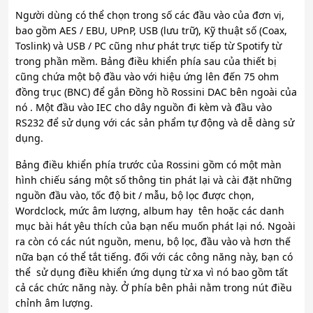
Người dùng có thể chọn trong số các đầu vào của đơn vị,
bao gồm AES / EBU, UPnP, USB (lưu trữ), Kỹ thuật số (Coax,
Toslink) và USB / PC cũng như phát trực tiếp từ Spotify từ
trong phần mềm. Bảng điều khiển phía sau của thiết bị
cũng chứa một bộ đầu vào với hiệu ứng lên đến 75 ohm
đồng trục (BNC) để gắn Đồng hồ Rossini DAC bên ngoài của
nó . Một đầu vào IEC cho dây nguồn đi kèm và đầu vào
RS232 để sử dụng với các sản phẩm tự động và dễ dàng sử
dụng.
Bảng điều khiển phía trước của Rossini gồm có một màn
hình chiếu sáng một số thông tin phát lại và cài đặt những
nguồn đầu vào, tốc độ bit / mẫu, bộ lọc được chọn,
Wordclock, mức âm lượng, album hay tên hoặc các danh
mục bài hát yêu thích của bạn nếu muốn phát lại nó. Ngoài
ra còn có các nút nguồn, menu, bộ lọc, đầu vào và hơn thế
nữa bạn có thể tắt tiếng. đối với các công năng này, bạn có
thể sử dụng điều khiển ứng dụng từ xa vì nó bao gồm tất
cả các chức năng này. Ở phía bên phải nằm trong nút điều
chỉnh âm lượng.