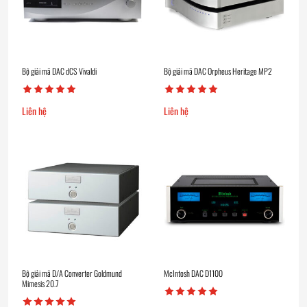
Bộ giải mã DAC dCS Vivaldi
Bộ giải mã DAC Orpheus Heritage MP2
Liên hệ
Liên hệ
Bộ giải mã D/A Converter Goldmund
McIntosh DAC D1100
Mimesis 20.7