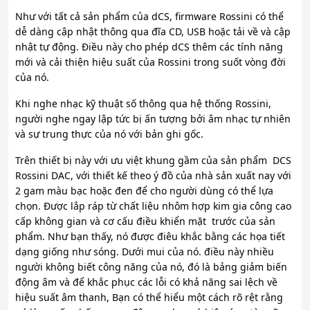
Như với tất cả sản phẩm của dCS, firmware Rossini có thể
dễ dàng cập nhật thông qua đĩa CD, USB hoặc tải về và cập
nhật tự động. Điều này cho phép dCS thêm các tính năng
mới và cải thiện hiệu suất của Rossini trong suốt vòng đời
của nó.
Khi nghe nhạc kỹ thuật số thông qua hệ thống Rossini,
người nghe ngay lập tức bị ấn tượng bởi âm nhạc tự nhiên
và sự trung thực của nó với bản ghi gốc.
Trên thiết bị này với ưu việt khung gầm của sản phẩm DCS
Rossini DAC, với thiết kế theo ý đồ của nhà sản xuất nay với
2 gam màu bạc hoặc đen để cho người dùng có thể lựa
chọn. Được lắp ráp từ chất liệu nhôm hợp kim gia công cao
cấp không gian và cơ cấu điều khiển mặt trước của sản
phẩm. Như bạn thấy, nó được điêu khắc bằng các họa tiết
dạng giống như sóng. Dưới mui của nó. điều này nhiều
người không biết công năng của nó, đó là bảng giảm biến
động âm và để khắc phục các lỗi có khả năng sai lệch về
hiệu suất âm thanh, Bạn có thể hiểu một cách rõ rệt rằng