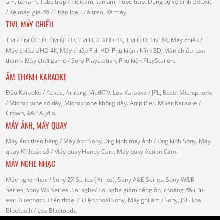
âm, tán âm, Tube trap
/ Tiêu âm, tán âm, Tube trap.
Dụng cụ vệ sinh DeOxit
/
Kệ máy, giá đỡ
/ Chân loa, Giá treo, Kệ máy.
TIVI, MÁY CHIẾU
Tivi
/ Tivi OLED, Tivi QLED, Tivi LED UHD 4K, Tivi LED, Tivi 8K.
Máy chiếu
/
Máy chiếu UHD 4K, Máy chiếu Full HD.
Phụ kiện
/ Kính 3D, Màn chiếu, Loa
thanh.
Máy chơi game
/ Sony Playstation, Phụ kiện PlayStation.
ÂM THANH KARAOKE
Đầu Karaoke
/ Acnos, Arirang, VietKTV.
Loa Karaoke
/ JPL, Bose.
Microphone
/ Microphone có dây, Microphone không dây.
Amplifier, Mixer Karaoke
/
Crown, AAP Audio.
MÁY ẢNH, MÁY QUAY
Máy ảnh theo hãng
/ Máy ảnh Sony.Ống kính máy ảnh / Ống kính Sony.
Máy
quay Kĩ thuật số
/ Máy quay Handy Cam, Máy quay Action Cam.
MÁY NGHE NHẠC
Máy nghe nhạc
/ Sony ZX Series (Hi-res), Sony A&E Series, Sony W&B
Series, Sony WS Series.
Tai nghe
/ Tai nghe giảm tiếng ồn, choàng đầu, In-
ear, Bluetooth.
Điện thoại
/ Điện thoại Sony.
Máy ghi âm
/ Sony, JSL.
Loa
Bluetooth
/ Loa Bluetooth.