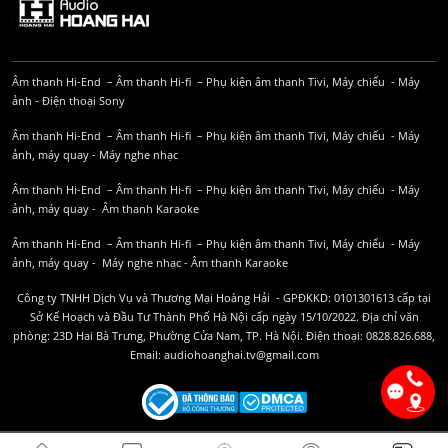
Âm thanh Hi-End
–
Âm thanh Hi-fi
–
Phụ kiện âm thanh
Tivi, Máy chiếu
-
Máy
ảnh
-
Điện thoại Sony
Âm thanh Hi-End
–
Âm thanh Hi-fi
–
Phụ kiện âm thanh
Tivi, Máy chiếu
-
Máy
ảnh, máy quay
-
Máy nghe nhạc
Âm thanh Hi-End
–
Âm thanh Hi-fi
–
Phụ kiện âm thanh
Tivi, Máy chiếu
-
Máy
ảnh, máy quay
-
Âm thanh Karaoke
Âm thanh Hi-End
–
Âm thanh Hi-fi
–
Phụ kiện âm thanh
Tivi, Máy chiếu
-
Máy
ảnh, máy quay
-
Máy nghe nhạc
-
Âm thanh Karaoke
Công ty TNHH Dịch Vụ và Thương Mại Hoàng Hải - GPĐKKD: 0101301613 cấp tại
Sở Kế Hoạch và Đầu Tư Thành Phố Hà Nội cấp ngày 15/10/2022. Địa chỉ văn
phòng: 23D Hai Bà Trưng, Phường Cửa Nam, TP. Hà Nội. Điện thoại: 0828.826.688,
Email: audiohoanghai.tv@gmail.com