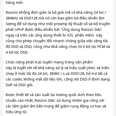
hàng mới.
Rossini không đơn giản là bộ giải mã có khả năng 24 bit /
384kHz và DSD128 mà nó còn bao gồm bộ điều khiển âm
lượng để sử dụng như một preamp kỹ thuật số và bộ truyền
phát UPnP được điều khiển bởi “Ứng dụng Rossini DAC
ngay cả trên các ứng dụng thiết bị iOS. phần mềm này
cũng cho phép chuyển đổi nhanh chóng giữa việc tăng tốc
độ DXD và DSD, cũng như khả năng chọn từ 6 bộ lọc PCM và
4 bộ lọc DSD.
Chức năng phát trực tuyến mạng trong sản phẩm
này là tuyệt vời về khả năng xử lý và hiệu suất jitter, và hiện
chạy ở mức tối đa 24 bit, 384kS / s và DSD128, hỗ trợ tất cả
các codec không mất dữ liệu lớn, cộng với DSD ở định dạng
DoP và DSD gốc.
Được thiết kế và sản xuất tại Vương quốc Anh theo tiêu
chuẩn cao nhất, Rossini DAC sử dụng nhôm gia công với
các tấm giảm âm bên trong để giảm rung động cơ học và
hiệu ứng từ.