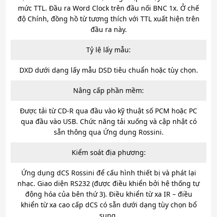
mức TTL. Đầu ra Word Clock trên đầu nối BNC 1x. Ở chế
độ Chính, đồng hồ từ tương thích với TTL xuất hiện trên
đầu ra này.
Tỷ lệ lấy mẫu:
DXD dưới dạng lấy mẫu DSD tiêu chuẩn hoặc tùy chọn.
Nâng cấp phần mềm:
Được tải từ CD-R qua đầu vào kỹ thuật số PCM hoặc PC
qua đầu vào USB. Chức năng tải xuống và cập nhật có
sẵn thông qua Ứng dụng Rossini.
Kiểm soát địa phương:
Ứng dụng dCS Rossini để cấu hình thiết bị và phát lại
nhạc. Giao diện RS232 (được điều khiển bởi hệ thống tự
động hóa của bên thứ 3). Điều khiển từ xa IR – điều
khiển từ xa cao cấp dCS có sẵn dưới dạng tùy chọn bổ
sung.