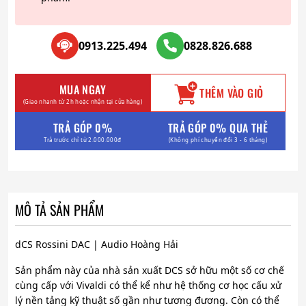
0913.225.494
0828.826.688
MUA NGAY
THÊM VÀO GIỎ
(Giao nhanh từ 2h hoặc nhận tại cửa hàng)
TRẢ GÓP 0%
TRẢ GÓP 0% QUA THẺ
Trả trước chỉ từ 2.000.000đ
(Không phí chuyển đổi 3 - 6 tháng)
MÔ TẢ SẢN PHẨM
dCS Rossini DAC | Audio Hoàng Hải
Sản phẩm này của nhà sản xuất DCS sở hữu một số cơ chế
cùng cấp với Vivaldi có thể kể như hệ thống cơ học cấu xử
lý nền tảng kỹ thuật số gần như tương đương. Còn có thể