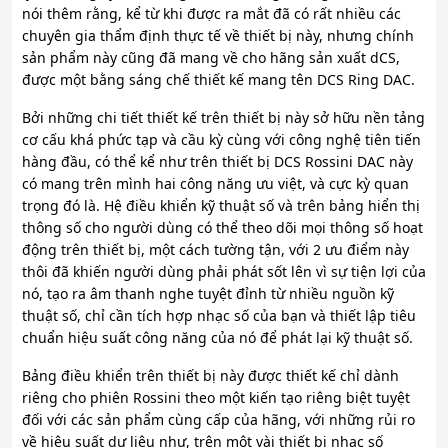
nói thêm rằng, kể từ khi được ra mắt đã có rất nhiều các
chuyên gia thẩm định thực tế về thiết bị này, nhưng chính
sản phẩm này cũng đã mang về cho hãng sản xuất dCS,
được một bằng sáng chế thiết kế mang tên DCS Ring DAC.
Bởi những chi tiết thiết kế trên thiết bị này sở hữu nền tảng
cơ cấu khá phức tạp và cầu kỳ cùng với công nghệ tiên tiến
hàng đầu, có thể kể như trên thiết bị DCS Rossini DAC này
có mang trên mình hai công năng ưu việt, và cực kỳ quan
trọng đó là. Hệ điều khiển kỹ thuật số và trên bảng hiển thị
thông số cho người dùng có thể theo dõi mọi thông số hoạt
động trên thiết bị, một cách tường tận, với 2 ưu điểm này
thôi đã khiến người dùng phải phát sốt lên vì sự tiện lợi của
nó, tạo ra âm thanh nghe tuyệt đỉnh từ nhiều nguồn kỹ
thuật số, chỉ cần tích hợp nhạc số của bạn và thiết lập tiêu
chuẩn hiệu suất công năng của nó để phát lại kỹ thuật số.
Bảng điều khiển trên thiết bị này được thiết kế chỉ dành
riêng cho phiên Rossini theo một kiến tạo riêng biệt tuyệt
đối với các sản phẩm cùng cấp của hãng, với những rủi ro
về hiệu suất dư liệu như, trên một vài thiết bị nhạc số