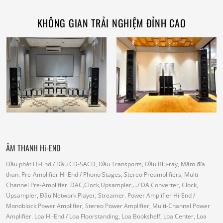
KHÔNG GIAN TRẢI NGHIỆM ĐỈNH CAO
ÂM THANH Hi-END
Đầu phát Hi-End
/ Đầu CD-SACD, Đầu Transports, Đầu Blu-ray, Mâm đĩa
than.
Pre-Amplifier Hi-End
/ Phono Stages, Stereo Preamplifiers, Multi-
Channel Pre-Amplifier.
DAC,Clock,Upsampler,...
/ DA Converter, Clock,
Upsampler, Đầu Network Player, Streamer.
Power Amplifier Hi-End
/
Monoblock Power Amplifier, Stereo Power Amplifier, Multi-Channel Power
Amplifier.
Loa Hi-End
/ Loa Floorstanding, Loa Bookshelf, Loa Center, Loa