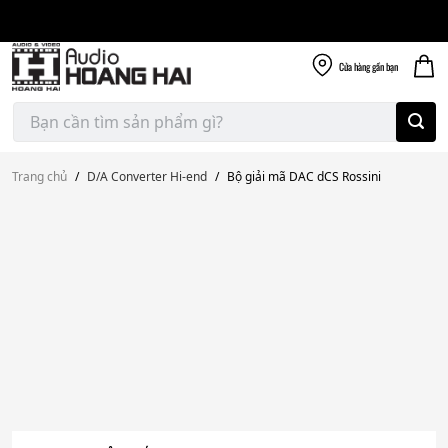
Giao nhanh miễn
Skip
phí
to
300k
content
Cửa hàng
gần bạn
Tìm
kiếm:
Trang chủ
/
D/A Converter Hi-end
/
Bộ giải mã DAC dCS Rossini