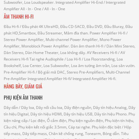
Subwoofer, Loa Loudspeaker.
Integrated Amplifier Hi-End
/ Intergrated
Amplifier
All - In - One
/ All - In - One
ÂM THANH HI-FI
Đầu Hi-fi
/ Đầu phát 4K UltraHD, Đầu CD-SACD, Đầu DVD, Đầu Bluray, Đầu
phát HD,Smartbox, Đầu Streamer, Mâm đĩa than.
Power Amplifier Hi-fi
/
Stereo Power Amplifier, Multi-channel Power Amplifier, Mono Power
Amplifier, Monoblock Power Amplifier.
Dàn âm thanh Hi-fi
/ Dàn Mini Stereo,
Dàn Stereo, Dàn Home Theater, Loa không dây.
AV Receivers Hi-fi
/ AV
Receivers Hi-fi
Tai nghe Audiophile
/
Loa Hi-fi
/ Loa Floorstanding, Loa
Bookshelf, Loa Center, Loa Subwoofer, Loa âm tường âm trần, Loa sân vườn.
Pre-Amplifier Hi-fi
/ Bộ giải mã DAC, Stereo Pre-Amplifiers, Multi-Channel
Pre-Amplifier
Integrated Amplifier Hi-fi
/ Integrated Amplifier Hi-fi.
HÀNG BÀY, GIẢM GIÁ
PHỤ KIỆN ÂM THANH
Dây dẫn
/ Dây loa, Dây nối cầu loa, Dây điện nguồn, Dây tín hiệu Analog, Dây
tín hiệu Digital, Dây tín hiệu HDMI, Dây tín hiệu USB, Dây tín hiệu Phono.
Phụ
kiện nâng cấp
/ Lọc điện, Ổ cắm điện, Phụ kiện nguồn điện, Phụ kiện tín hiệu,
Cầu chì, Phụ kiện kết nối giắc 3.5mm, Cáp tai nghe.
Phụ kiện đặc biệt
/ Hộp
tiếp mass, Dây tiếp mass, Chân kê chống rung, Tonearm, Bóng dẫn.
Tiêu