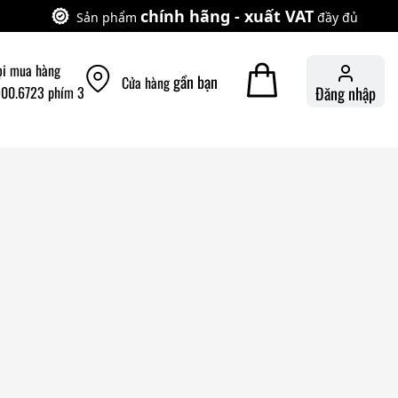
chính hãng - xuất VAT
Sản phẩm
đầy đủ
ọi mua hàng
gần bạn
Cửa hàng
900.6723 phím 3
Đăng nhập