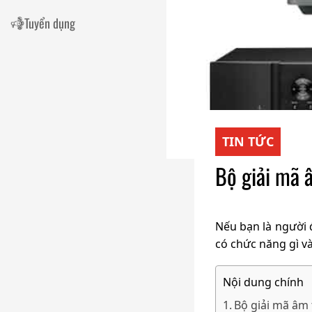
Tuyển dụng
TIN TỨC
Bộ giải mã â
Nếu bạn là người 
có chức năng gì 
Nội dung chính
Bộ giải mã âm 