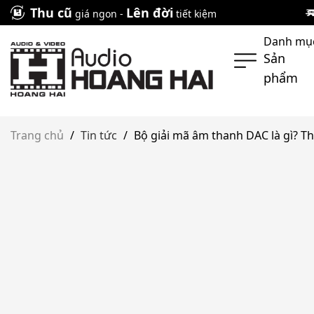
Skip
Thu cũ
Lên đời
giá ngon -
tiết kiệm
to
Danh mụ
content
Sản
phẩm
Trang chủ
/
Tin tức
/
Bộ giải mã âm thanh DAC là gì? Thô