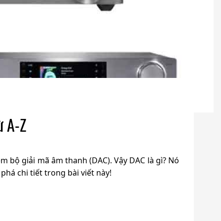
ừ A-Z
m bộ giải mã âm thanh (DAC). Vậy DAC là gì? Nó
há chi tiết trong bài viết này!