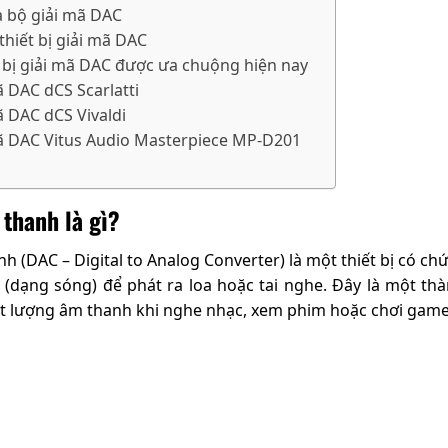
 bộ giải mã DAC
hiết bị giải mã DAC
 bị giải mã DAC được ưa chuộng hiện nay
ã DAC dCS Scarlatti
ã DAC dCS Vivaldi
ã DAC Vitus Audio Masterpiece MP-D201
 thanh là gì?
h (DAC – Digital to Analog Converter) là một thiết bị có c
 (dạng sóng) để phát ra loa hoặc tai nghe. Đây là một t
t lượng âm thanh khi nghe nhạc, xem phim hoặc chơi game