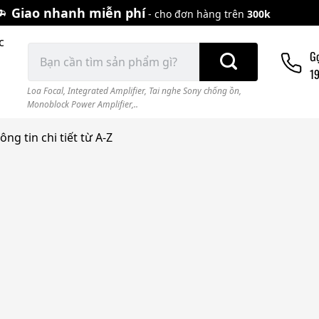
Giao nhanh miễn phí
- cho đơn hàng trên
300k
c
Tìm
G
kiếm:
1
Loa Focal
,
Integrated Amplifier
,
Tai nghe Sony chống ồn
,
Monoblock Power Amplifier,..
ng tin chi tiết từ A-Z