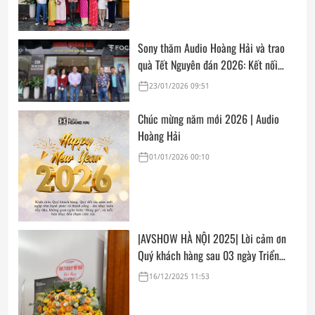
Sony thăm Audio Hoàng Hải và trao
quà Tết Nguyên đán 2026: Kết nối
thân tình, sẵn sàng cho mùa mua sắm
23/01/2026 09:51
cuối năm
Chúc mừng năm mới 2026 | Audio
Hoàng Hải
01/01/2026 00:10
|AVSHOW HÀ NỘI 2025| Lời cảm ơn
Quý khách hàng sau 03 ngày Triển
lãm
16/12/2025 11:53