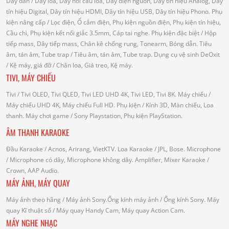
Dây dẫn
/ Dây loa, Dây nối cầu loa, Dây điện nguồn, Dây tín hiệu Analog, Dây
tín hiệu Digital, Dây tín hiệu HDMI, Dây tín hiệu USB, Dây tín hiệu Phono.
Phụ
kiện nâng cấp
/ Lọc điện, Ổ cắm điện, Phụ kiện nguồn điện, Phụ kiện tín hiệu,
Cầu chì, Phụ kiện kết nối giắc 3.5mm, Cáp tai nghe.
Phụ kiện đặc biệt
/ Hộp
tiếp mass, Dây tiếp mass, Chân kê chống rung, Tonearm, Bóng dẫn.
Tiêu
âm, tán âm, Tube trap
/ Tiêu âm, tán âm, Tube trap.
Dụng cụ vệ sinh DeOxit
/
Kệ máy, giá đỡ
/ Chân loa, Giá treo, Kệ máy.
TIVI, MÁY CHIẾU
Tivi
/ Tivi OLED, Tivi QLED, Tivi LED UHD 4K, Tivi LED, Tivi 8K.
Máy chiếu
/
Máy chiếu UHD 4K, Máy chiếu Full HD.
Phụ kiện
/ Kính 3D, Màn chiếu, Loa
thanh.
Máy chơi game
/ Sony Playstation, Phụ kiện PlayStation.
ÂM THANH KARAOKE
Đầu Karaoke
/ Acnos, Arirang, VietKTV.
Loa Karaoke
/ JPL, Bose.
Microphone
/ Microphone có dây, Microphone không dây.
Amplifier, Mixer Karaoke
/
Crown, AAP Audio.
MÁY ẢNH, MÁY QUAY
Máy ảnh theo hãng
/ Máy ảnh Sony.Ống kính máy ảnh / Ống kính Sony.
Máy
quay Kĩ thuật số
/ Máy quay Handy Cam, Máy quay Action Cam.
MÁY NGHE NHẠC