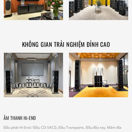
KHÔNG GIAN TRẢI NGHIỆM ĐỈNH CAO
ÂM THANH Hi-END
Đầu phát Hi-End
/ Đầu CD-SACD, Đầu Transports, Đầu Blu-ray, Mâm đĩa