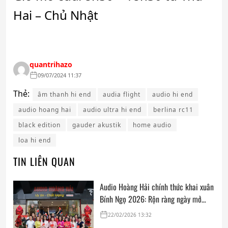
Hai – Chủ Nhật
quantrihazo
09/07/2024 11:37
Thẻ:
âm thanh hi end
audia flight
audio hi end
audio hoang hai
audio ultra hi end
berlina rc11
black edition
gauder akustik
home audio
loa hi end
TIN LIÊN QUAN
Audio Hoàng Hải chính thức khai xuân
Bính Ngọ 2026: Rộn ràng ngày mở
cửa, trọn vẹn lời chúc đầu năm
22/02/2026 13:32