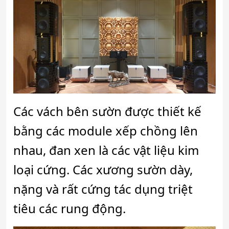
C
ác
vách
bên sườn được thiết
kế
bằng các module
xếp chồng lên
nhau
, đan xen là các vật liệu kim
loại cứng. Các
xương sườn dày,
nặng và rất cứng tác
dụng triệt
tiêu
các rung động.