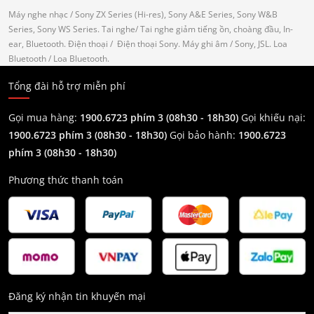
Máy nghe nhạc
/ Sony ZX Series (Hi-res), Sony A&E Series, Sony W&B
Series, Sony WS Series.
Tai nghe
/ Tai nghe giảm tiếng ồn, choàng đầu, In-
ear, Bluetooth.
Điện thoại
/ Điện thoại Sony.
Máy ghi âm
/ Sony, JSL.
Loa
Bluetooth
/ Loa Bluetooth.
Tổng đài hỗ trợ miễn phí
Gọi mua hàng:
1900.6723 phím 3 (08h30 - 18h30)
Gọi khiếu nại:
1900.6723 phím 3
(08h30 - 18h30)
Gọi bảo hành:
1900.6723
phím 3
(08h30 - 18h30)
Phương thức thanh toán
Đăng ký nhận tin khuyến mại