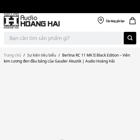
Giao nhanh miễn
Skip
phí
to
300k
content
Cửa hàng
gần bạn
Tìm
kiếm:
Trang chủ
/
Sự kiện tiêu biểu
/
Berlina RC 11 MK II Black Edition – Viên
kim cương đen đầu bảng của Gauder Akustik | Audio Hoàng Hải