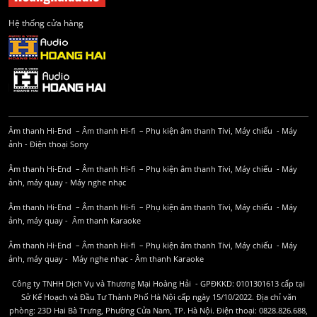
Hệ thống cửa hàng
Âm thanh Hi-End
–
Âm thanh Hi-fi
–
Phụ kiện âm thanh
Tivi, Máy chiếu
-
Máy
ảnh
-
Điện thoại Sony
Âm thanh Hi-End
–
Âm thanh Hi-fi
–
Phụ kiện âm thanh
Tivi, Máy chiếu
-
Máy
ảnh, máy quay
-
Máy nghe nhạc
Âm thanh Hi-End
–
Âm thanh Hi-fi
–
Phụ kiện âm thanh
Tivi, Máy chiếu
-
Máy
ảnh, máy quay
-
Âm thanh Karaoke
Âm thanh Hi-End
–
Âm thanh Hi-fi
–
Phụ kiện âm thanh
Tivi, Máy chiếu
-
Máy
ảnh, máy quay
-
Máy nghe nhạc
-
Âm thanh Karaoke
Công ty TNHH Dịch Vụ và Thương Mại Hoàng Hải - GPĐKKD: 0101301613 cấp tại
Sở Kế Hoạch và Đầu Tư Thành Phố Hà Nội cấp ngày 15/10/2022. Địa chỉ văn
phòng: 23D Hai Bà Trưng, Phường Cửa Nam, TP. Hà Nội. Điện thoại: 0828.826.688,