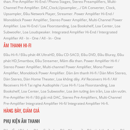
than.
Pre-Amplifier Hi-End
/ Phono Stages, Stereo Preamplifiers, Multi-
Channel Pre-Amplifier.
DAC,Clock,Upsampler,...
/ DA Converter, Clock,
Upsampler, Đầu Network Player, Streamer.
Power Amplifier Hi-End
/
Monoblock Power Amplifier, Stereo Power Amplifier, Multi-Channel Power
Amplifier.
Loa Hi-End
/ Loa Floorstanding, Loa Bookshelf, Loa Center, Loa
Subwoofer, Loa Loudspeaker.
Integrated Amplifier Hi-End
/ Intergrated
Amplifier
All - In - One
/ All - In - One
ÂM THANH HI-FI
Đầu Hi-fi
/ Đầu phát 4K UltraHD, Đầu CD-SACD, Đầu DVD, Đầu Bluray, Đầu
phát HD,Smartbox, Đầu Streamer, Mâm đĩa than.
Power Amplifier Hi-fi
/
Stereo Power Amplifier, Multi-channel Power Amplifier, Mono Power
Amplifier, Monoblock Power Amplifier.
Dàn âm thanh Hi-fi
/ Dàn Mini Stereo,
Dàn Stereo, Dàn Home Theater, Loa không dây.
AV Receivers Hi-fi
/ AV
Receivers Hi-fi
Tai nghe Audiophile
/
Loa Hi-fi
/ Loa Floorstanding, Loa
Bookshelf, Loa Center, Loa Subwoofer, Loa âm tường âm trần, Loa sân vườn.
Pre-Amplifier Hi-fi
/ Bộ giải mã DAC, Stereo Pre-Amplifiers, Multi-Channel
Pre-Amplifier
Integrated Amplifier Hi-fi
/ Integrated Amplifier Hi-fi.
HÀNG BÀY, GIẢM GIÁ
PHỤ KIỆN ÂM THANH