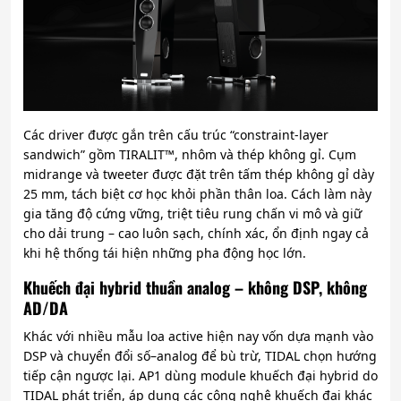
Các driver được gắn trên cấu trúc “constraint-layer
sandwich” gồm TIRALIT™, nhôm và thép không gỉ. Cụm
midrange và tweeter được đặt trên tấm thép không gỉ dày
25 mm, tách biệt cơ học khỏi phần thân loa. Cách làm này
gia tăng độ cứng vững, triệt tiêu rung chấn vi mô và giữ
cho dải trung – cao luôn sạch, chính xác, ổn định ngay cả
khi hệ thống tái hiện những pha động học lớn.
Khuếch đại hybrid thuần analog – không DSP, không
AD/DA
Khác với nhiều mẫu loa active hiện nay vốn dựa mạnh vào
DSP và chuyển đổi số–analog để bù trừ, TIDAL chọn hướng
tiếp cận ngược lại. AP1 dùng module khuếch đại hybrid do
TIDAL phát triển, áp dụng các công nghệ khuếch đại khác