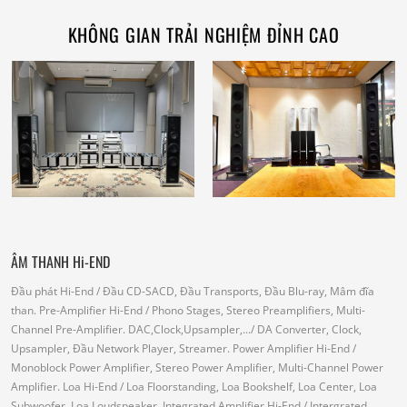
KHÔNG GIAN TRẢI NGHIỆM ĐỈNH CAO
ÂM THANH Hi-END
Đầu phát Hi-End
/ Đầu CD-SACD, Đầu Transports, Đầu Blu-ray, Mâm đĩa
than.
Pre-Amplifier Hi-End
/ Phono Stages, Stereo Preamplifiers, Multi-
Channel Pre-Amplifier.
DAC,Clock,Upsampler,...
/ DA Converter, Clock,
Upsampler, Đầu Network Player, Streamer.
Power Amplifier Hi-End
/
Monoblock Power Amplifier, Stereo Power Amplifier, Multi-Channel Power
Amplifier.
Loa Hi-End
/ Loa Floorstanding, Loa Bookshelf, Loa Center, Loa
Subwoofer, Loa Loudspeaker.
Integrated Amplifier Hi-End
/ Intergrated