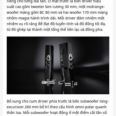
riêng cho từng dải tần. Ở mặt trước là bốn driver hiệu
suất cao gồm tweeter kim cương 30 mm, một midrange-
woofer màng gốm BC 80 mm và hai woofer 170 mm màng
nhôm–magie hành trình dài. Mỗi driver đảm nhiệm một
nhiệm vụ rõ ràng để đạt độ tuyến tính và độ động tối đa,
từ đó ghép lại thành một tổng thể liền lạc và đồng pha.
Bổ sung cho cụm driver phía trước là bốn subwoofer long-
excursion 260 mm bố trí theo cấu hình omni-polar quanh
thân loa. Mỗi subwoofer hoạt động ở một điểm cắt tần số