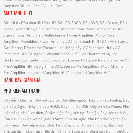
Amplifier
All - In - One
/ All - In - One
ÂM THANH HI-FI
Đầu Hi-fi
/ Đầu phát 4K UltraHD, Đầu CD-SACD, Đầu DVD, Đầu Bluray, Đầu
phát HD,Smartbox, Đầu Streamer, Mâm đĩa than.
Power Amplifier Hi-fi
/
Stereo Power Amplifier, Multi-channel Power Amplifier, Mono Power
Amplifier, Monoblock Power Amplifier.
Dàn âm thanh Hi-fi
/ Dàn Mini Stereo,
Dàn Stereo, Dàn Home Theater, Loa không dây.
AV Receivers Hi-fi
/ AV
Receivers Hi-fi
Tai nghe Audiophile
/
Loa Hi-fi
/ Loa Floorstanding, Loa
Bookshelf, Loa Center, Loa Subwoofer, Loa âm tường âm trần, Loa sân vườn.
Pre-Amplifier Hi-fi
/ Bộ giải mã DAC, Stereo Pre-Amplifiers, Multi-Channel
Pre-Amplifier
Integrated Amplifier Hi-fi
/ Integrated Amplifier Hi-fi.
HÀNG BÀY, GIẢM GIÁ
PHỤ KIỆN ÂM THANH
Dây dẫn
/ Dây loa, Dây nối cầu loa, Dây điện nguồn, Dây tín hiệu Analog, Dây
tín hiệu Digital, Dây tín hiệu HDMI, Dây tín hiệu USB, Dây tín hiệu Phono.
Phụ
kiện nâng cấp
/ Lọc điện, Ổ cắm điện, Phụ kiện nguồn điện, Phụ kiện tín hiệu,
Cầu chì, Phụ kiện kết nối giắc 3.5mm, Cáp tai nghe.
Phụ kiện đặc biệt
/ Hộp
tiếp mass, Dây tiếp mass, Chân kê chống rung, Tonearm, Bóng dẫn.
Tiêu
âm, tán âm, Tube trap
/ Tiêu âm, tán âm, Tube trap.
Dụng cụ vệ sinh DeOxit