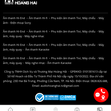
Âm thanh Hi-End
–
Âm thanh Hi-fi
–
Phụ kiện âm thanh
Tivi, Máy chiếu
-
Máy
ảnh
-
Điện thoại Sony
Âm thanh Hi-End
–
Âm thanh Hi-fi
–
Phụ kiện âm thanh
Tivi, Máy chiếu
-
Máy
ảnh, máy quay
-
Máy nghe nhạc
Âm thanh Hi-End
–
Âm thanh Hi-fi
–
Phụ kiện âm thanh
Tivi, Máy chiếu
-
Máy
ảnh, máy quay
-
Âm thanh Karaoke
Âm thanh Hi-End
–
Âm thanh Hi-fi
–
Phụ kiện âm thanh
Tivi, Máy chiếu
-
Máy
ảnh, máy quay
-
Máy nghe nhạc
-
Âm thanh Karaoke
Công ty TNHH Dịch Vụ và Thương Mại Hoàng Hải - GPĐKKD: 0101301613 cấp tại
Sở Kế Hoạch và Đầu Tư Thành Phố Hà Nội cấp ngày 15/10/2022. Địa chỉ văn
phòng: 23D Hai Bà Trưng, Phường Cửa Nam, TP. Hà Nội. Điện thoại: 0828.826.688,
Email: audiohoanghai.tv@gmail.com