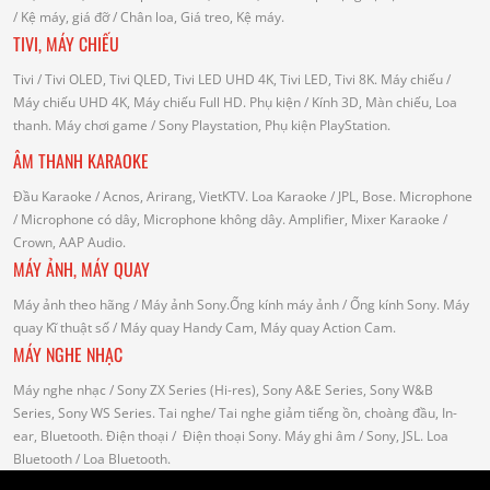
/
Kệ máy, giá đỡ
/ Chân loa, Giá treo, Kệ máy.
TIVI, MÁY CHIẾU
Tivi
/ Tivi OLED, Tivi QLED, Tivi LED UHD 4K, Tivi LED, Tivi 8K.
Máy chiếu
/
Máy chiếu UHD 4K, Máy chiếu Full HD.
Phụ kiện
/ Kính 3D, Màn chiếu, Loa
thanh.
Máy chơi game
/ Sony Playstation, Phụ kiện PlayStation.
ÂM THANH KARAOKE
Đầu Karaoke
/ Acnos, Arirang, VietKTV.
Loa Karaoke
/ JPL, Bose.
Microphone
/ Microphone có dây, Microphone không dây.
Amplifier, Mixer Karaoke
/
Crown, AAP Audio.
MÁY ẢNH, MÁY QUAY
Máy ảnh theo hãng
/ Máy ảnh Sony.Ống kính máy ảnh / Ống kính Sony.
Máy
quay Kĩ thuật số
/ Máy quay Handy Cam, Máy quay Action Cam.
MÁY NGHE NHẠC
Máy nghe nhạc
/ Sony ZX Series (Hi-res), Sony A&E Series, Sony W&B
Series, Sony WS Series.
Tai nghe
/ Tai nghe giảm tiếng ồn, choàng đầu, In-
ear, Bluetooth.
Điện thoại
/ Điện thoại Sony.
Máy ghi âm
/ Sony, JSL.
Loa
Bluetooth
/ Loa Bluetooth.