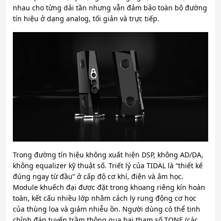
nhau cho từng dải tần nhưng vẫn đảm bảo toàn bộ đường
tín hiệu ở dạng analog, tối giản và trực tiếp.
Trong đường tín hiệu không xuất hiện DSP, không AD/DA,
không equalizer kỹ thuật số. Triết lý của TIDAL là “thiết kế
đúng ngay từ đầu” ở cấp độ cơ khí, điện và âm học.
Module khuếch đại được đặt trong khoang riêng kín hoàn
toàn, kết cấu nhiều lớp nhằm cách ly rung động cơ học
của thùng loa và giảm nhiễu ồn. Người dùng có thể tinh
chỉnh đáp tuyến trầm thông qua hai tham số TONE (các