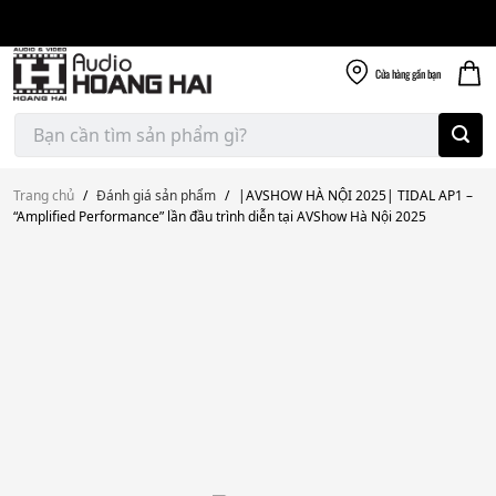
Giao nhanh miễn
Skip
phí
to
300k
content
Cửa hàng
gần bạn
Tìm
kiếm:
Trang chủ
/
Đánh giá sản phẩm
/
|AVSHOW HÀ NỘI 2025| TIDAL AP1 –
“Amplified Performance” lần đầu trình diễn tại AVShow Hà Nội 2025