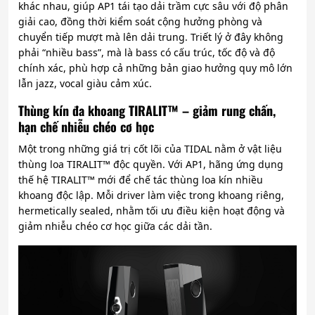
khác nhau, giúp AP1 tái tạo dải trầm cực sâu với độ phân
giải cao, đồng thời kiểm soát cộng hưởng phòng và
chuyển tiếp mượt mà lên dải trung. Triết lý ở đây không
phải “nhiều bass”, mà là bass có cấu trúc, tốc độ và độ
chính xác, phù hợp cả những bản giao hưởng quy mô lớn
lẫn jazz, vocal giàu cảm xúc.
Thùng kín đa khoang TIRALIT™ – giảm rung chấn,
hạn chế nhiễu chéo cơ học
Một trong những giá trị cốt lõi của TIDAL nằm ở vật liệu
thùng loa TIRALIT™ độc quyền. Với AP1, hãng ứng dụng
thế hệ TIRALIT™ mới để chế tác thùng loa kín nhiều
khoang độc lập. Mỗi driver làm việc trong khoang riêng,
hermetically sealed, nhằm tối ưu điều kiện hoạt động và
giảm nhiễu chéo cơ học giữa các dải tần.