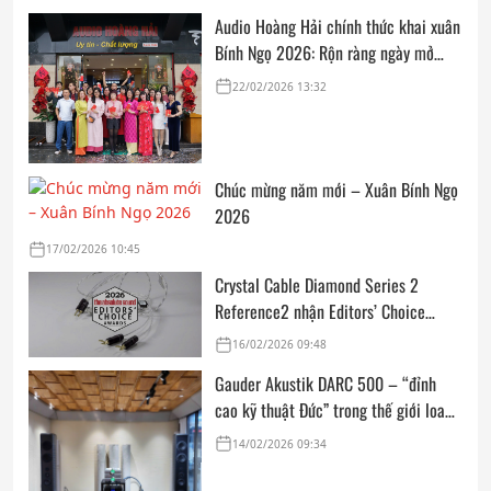
Audio Hoàng Hải chính thức khai xuân
Bính Ngọ 2026: Rộn ràng ngày mở
cửa, trọn vẹn lời chúc đầu năm
22/02/2026 13:32
Chúc mừng năm mới – Xuân Bính Ngọ
2026
17/02/2026 10:45
Crystal Cable Diamond Series 2
Reference2 nhận Editors’ Choice
Award: Dedicated Audio 2026 từ The
16/02/2026 09:48
Absolute Sound
Gauder Akustik DARC 500 – “đỉnh
cao kỹ thuật Đức” trong thế giới loa
hi-end tham chiếu
14/02/2026 09:34