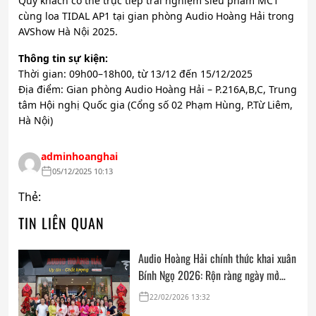
Quý khách có thể trực tiếp trải nghiệm siêu phẩm MC1
cùng loa TIDAL AP1 tại gian phòng Audio Hoàng Hải trong
AVShow Hà Nội 2025.
Thông tin sự kiện:
Thời gian: 09h00–18h00, từ 13/12 đến 15/12/2025
Địa điểm: Gian phòng Audio Hoàng Hải – P.216A,B,C, Trung
tâm Hội nghị Quốc gia (Cổng số 02 Phạm Hùng, P.Từ Liêm,
Hà Nội)
adminhoanghai
05/12/2025 10:13
Thẻ:
TIN LIÊN QUAN
Audio Hoàng Hải chính thức khai xuân
Bính Ngọ 2026: Rộn ràng ngày mở
cửa, trọn vẹn lời chúc đầu năm
22/02/2026 13:32