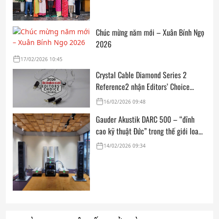
Chúc mừng năm mới – Xuân Bính Ngọ
2026
17/02/2026 10:45
Crystal Cable Diamond Series 2
Reference2 nhận Editors’ Choice
Award: Dedicated Audio 2026 từ The
16/02/2026 09:48
Absolute Sound
Gauder Akustik DARC 500 – “đỉnh
cao kỹ thuật Đức” trong thế giới loa
hi-end tham chiếu
14/02/2026 09:34