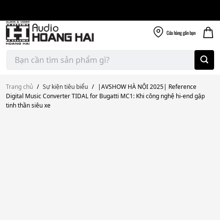
Giao nhanh miễn
Skip
phí
to
300k
content
Cửa hàng
gần bạn
Tìm
kiếm:
Trang chủ
/
Sự kiện tiêu biểu
/
|AVSHOW HÀ NỘI 2025| Reference
Digital Music Converter TIDAL for Bugatti MC1: Khi công nghệ hi-end gặp
tinh thần siêu xe