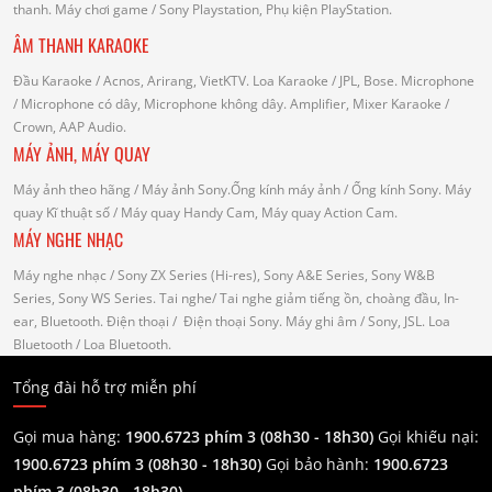
thanh.
Máy chơi game
/ Sony Playstation, Phụ kiện PlayStation.
ÂM THANH KARAOKE
Đầu Karaoke
/ Acnos, Arirang, VietKTV.
Loa Karaoke
/ JPL, Bose.
Microphone
/ Microphone có dây, Microphone không dây.
Amplifier, Mixer Karaoke
/
Crown, AAP Audio.
MÁY ẢNH, MÁY QUAY
Máy ảnh theo hãng
/ Máy ảnh Sony.Ống kính máy ảnh / Ống kính Sony.
Máy
quay Kĩ thuật số
/ Máy quay Handy Cam, Máy quay Action Cam.
MÁY NGHE NHẠC
Máy nghe nhạc
/ Sony ZX Series (Hi-res), Sony A&E Series, Sony W&B
Series, Sony WS Series.
Tai nghe
/ Tai nghe giảm tiếng ồn, choàng đầu, In-
ear, Bluetooth.
Điện thoại
/ Điện thoại Sony.
Máy ghi âm
/ Sony, JSL.
Loa
Bluetooth
/ Loa Bluetooth.
Tổng đài hỗ trợ miễn phí
Gọi mua hàng:
1900.6723 phím 3 (08h30 - 18h30)
Gọi khiếu nại:
1900.6723 phím 3
(08h30 - 18h30)
Gọi bảo hành:
1900.6723
phím 3
(08h30 - 18h30)