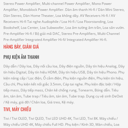
Stereo Power Amplifier, Multi-channel Power Amplifier, Mono Power
Amplifier, Monoblock Power Amplifier.
Dàn âm thanh Hi-fi
/ Dàn Mini Stereo,
Dàn Stereo, Dàn Home Theater, Loa không dây.
AV Receivers Hi-fi
/ AV
Receivers Hi-fi
Tai nghe Audiophile
/
Loa Hi-fi
/ Loa Floorstanding, Loa
Bookshelf, Loa Center, Loa Subwoofer, Loa âm tường âm trần, Loa sân vườn.
Pre-Amplifier Hi-fi
/ Bộ giải mã DAC, Stereo Pre-Amplifiers, Multi-Channel
Pre-Amplifier
Integrated Amplifier Hi-fi
/ Integrated Amplifier Hi-fi.
HÀNG BÀY, GIẢM GIÁ
PHỤ KIỆN ÂM THANH
Dây dẫn
/ Dây loa, Dây nối cầu loa, Dây điện nguồn, Dây tín hiệu Analog, Dây
tín hiệu Digital, Dây tín hiệu HDMI, Dây tín hiệu USB, Dây tín hiệu Phono.
Phụ
kiện nâng cấp
/ Lọc điện, Ổ cắm điện, Phụ kiện nguồn điện, Phụ kiện tín hiệu,
Cầu chì, Phụ kiện kết nối giắc 3.5mm, Cáp tai nghe.
Phụ kiện đặc biệt
/ Hộp
tiếp mass, Dây tiếp mass, Chân kê chống rung, Tonearm, Bóng dẫn.
Tiêu
âm, tán âm, Tube trap
/ Tiêu âm, tán âm, Tube trap.
Dụng cụ vệ sinh DeOxit
/
Kệ máy, giá đỡ
/ Chân loa, Giá treo, Kệ máy.
TIVI, MÁY CHIẾU
Tivi
/ Tivi OLED, Tivi QLED, Tivi LED UHD 4K, Tivi LED, Tivi 8K.
Máy chiếu
/
Máy chiếu UHD 4K, Máy chiếu Full HD.
Phụ kiện
/ Kính 3D, Màn chiếu, Loa