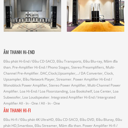
ÂM THANH Hi-END
Đầu phát Hi-End
/ Đầu CD-SACD, Đầu Transports, Đầu Blu-ray, Mâm đĩa
than.
Pre-Amplifier Hi-End
/ Phono Stages, Stereo Preamplifiers, Multi-
Channel Pre-Amplifier.
DAC,Clock,Upsampler,...
/ DA Converter, Clock,
Upsampler, Đầu Network Player, Streamer.
Power Amplifier Hi-End
/
Monoblock Power Amplifier, Stereo Power Amplifier, Multi-Channel Power
Amplifier.
Loa Hi-End
/ Loa Floorstanding, Loa Bookshelf, Loa Center, Loa
Subwoofer, Loa Loudspeaker.
Integrated Amplifier Hi-End
/ Intergrated
Amplifier
All - In - One
/ All - In - One
ÂM THANH HI-FI
Đầu Hi-fi
/ Đầu phát 4K UltraHD, Đầu CD-SACD, Đầu DVD, Đầu Bluray, Đầu
phát HD,Smartbox, Đầu Streamer, Mâm đĩa than.
Power Amplifier Hi-fi
/