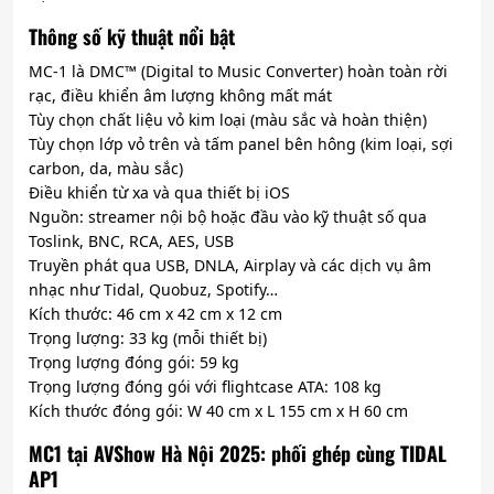
Thông số kỹ thuật nổi bật
MC-1 là DMC™ (Digital to Music Converter) hoàn toàn rời
rạc, điều khiển âm lượng không mất mát
Tùy chọn chất liệu vỏ kim loại (màu sắc và hoàn thiện)
Tùy chọn lớp vỏ trên và tấm panel bên hông (kim loại, sợi
carbon, da, màu sắc)
Điều khiển từ xa và qua thiết bị iOS
Nguồn: streamer nội bộ hoặc đầu vào kỹ thuật số qua
Toslink, BNC, RCA, AES, USB
Truyền phát qua USB, DNLA, Airplay và các dịch vụ âm
nhạc như Tidal, Quobuz, Spotify…
Kích thước: 46 cm x 42 cm x 12 cm
Trọng lượng: 33 kg (mỗi thiết bị)
Trọng lượng đóng gói: 59 kg
Trọng lượng đóng gói với flightcase ATA: 108 kg
Kích thước đóng gói: W 40 cm x L 155 cm x H 60 cm
MC1 tại AVShow Hà Nội 2025: phối ghép cùng TIDAL
AP1