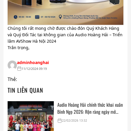
Chúng tôi rất mong chờ được chào đón Quý Khách Hàng
và Quý Đối Tác tại không gian của Audio Hoàng Hải – Triển
lãm AVShow Hà Nội 2024
Trân trọng,
adminhoanghai
11/12/2024 09:19
Thẻ:
TIN LIÊN QUAN
Audio Hoàng Hải chính thức khai xuân
Bính Ngọ 2026: Rộn ràng ngày mở
cửa, trọn vẹn lời chúc đầu năm
22/02/2026 13:32