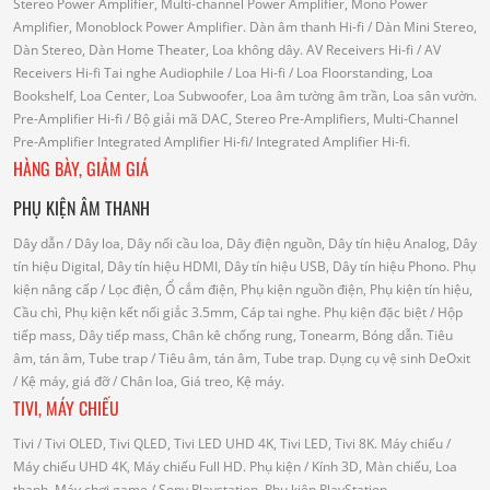
Stereo Power Amplifier, Multi-channel Power Amplifier, Mono Power
Amplifier, Monoblock Power Amplifier.
Dàn âm thanh Hi-fi
/ Dàn Mini Stereo,
Dàn Stereo, Dàn Home Theater, Loa không dây.
AV Receivers Hi-fi
/ AV
Receivers Hi-fi
Tai nghe Audiophile
/
Loa Hi-fi
/ Loa Floorstanding, Loa
Bookshelf, Loa Center, Loa Subwoofer, Loa âm tường âm trần, Loa sân vườn.
Pre-Amplifier Hi-fi
/ Bộ giải mã DAC, Stereo Pre-Amplifiers, Multi-Channel
Pre-Amplifier
Integrated Amplifier Hi-fi
/ Integrated Amplifier Hi-fi.
HÀNG BÀY, GIẢM GIÁ
PHỤ KIỆN ÂM THANH
Dây dẫn
/ Dây loa, Dây nối cầu loa, Dây điện nguồn, Dây tín hiệu Analog, Dây
tín hiệu Digital, Dây tín hiệu HDMI, Dây tín hiệu USB, Dây tín hiệu Phono.
Phụ
kiện nâng cấp
/ Lọc điện, Ổ cắm điện, Phụ kiện nguồn điện, Phụ kiện tín hiệu,
Cầu chì, Phụ kiện kết nối giắc 3.5mm, Cáp tai nghe.
Phụ kiện đặc biệt
/ Hộp
tiếp mass, Dây tiếp mass, Chân kê chống rung, Tonearm, Bóng dẫn.
Tiêu
âm, tán âm, Tube trap
/ Tiêu âm, tán âm, Tube trap.
Dụng cụ vệ sinh DeOxit
/
Kệ máy, giá đỡ
/ Chân loa, Giá treo, Kệ máy.
TIVI, MÁY CHIẾU
Tivi
/ Tivi OLED, Tivi QLED, Tivi LED UHD 4K, Tivi LED, Tivi 8K.
Máy chiếu
/
Máy chiếu UHD 4K, Máy chiếu Full HD.
Phụ kiện
/ Kính 3D, Màn chiếu, Loa
thanh.
Máy chơi game
/ Sony Playstation, Phụ kiện PlayStation.