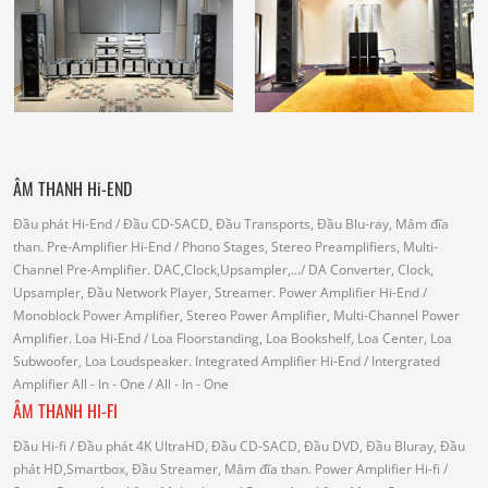
ÂM THANH Hi-END
Đầu phát Hi-End
/ Đầu CD-SACD, Đầu Transports, Đầu Blu-ray, Mâm đĩa
than.
Pre-Amplifier Hi-End
/ Phono Stages, Stereo Preamplifiers, Multi-
Channel Pre-Amplifier.
DAC,Clock,Upsampler,...
/ DA Converter, Clock,
Upsampler, Đầu Network Player, Streamer.
Power Amplifier Hi-End
/
Monoblock Power Amplifier, Stereo Power Amplifier, Multi-Channel Power
Amplifier.
Loa Hi-End
/ Loa Floorstanding, Loa Bookshelf, Loa Center, Loa
Subwoofer, Loa Loudspeaker.
Integrated Amplifier Hi-End
/ Intergrated
Amplifier
All - In - One
/ All - In - One
ÂM THANH HI-FI
Đầu Hi-fi
/ Đầu phát 4K UltraHD, Đầu CD-SACD, Đầu DVD, Đầu Bluray, Đầu
phát HD,Smartbox, Đầu Streamer, Mâm đĩa than.
Power Amplifier Hi-fi
/