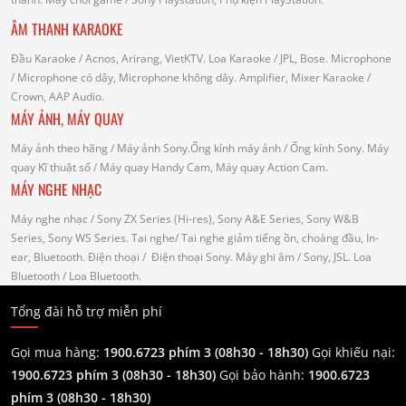
ÂM THANH KARAOKE
Đầu Karaoke
/ Acnos, Arirang, VietKTV.
Loa Karaoke
/ JPL, Bose.
Microphone
/ Microphone có dây, Microphone không dây.
Amplifier, Mixer Karaoke
/
Crown, AAP Audio.
MÁY ẢNH, MÁY QUAY
Máy ảnh theo hãng
/ Máy ảnh Sony.Ống kính máy ảnh / Ống kính Sony.
Máy
quay Kĩ thuật số
/ Máy quay Handy Cam, Máy quay Action Cam.
MÁY NGHE NHẠC
Máy nghe nhạc
/ Sony ZX Series (Hi-res), Sony A&E Series, Sony W&B
Series, Sony WS Series.
Tai nghe
/ Tai nghe giảm tiếng ồn, choàng đầu, In-
ear, Bluetooth.
Điện thoại
/ Điện thoại Sony.
Máy ghi âm
/ Sony, JSL.
Loa
Bluetooth
/ Loa Bluetooth.
Tổng đài hỗ trợ miễn phí
Gọi mua hàng:
1900.6723 phím 3 (08h30 - 18h30)
Gọi khiếu nại:
1900.6723 phím 3
(08h30 - 18h30)
Gọi bảo hành:
1900.6723
phím 3
(08h30 - 18h30)