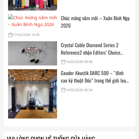
Chúc mừng năm mới – Xuân Bính Ngọ
2026
17/02/2026 10:45
Crystal Cable Diamond Series 2
Reference2 nhận Editors’ Choice
Award: Dedicated Audio 2026 từ The
16/02/2026 09:48
Absolute Sound
Gauder Akustik DARC 500 – “đỉnh
cao kỹ thuật Đức” trong thế giới loa
hi-end tham chiếu
14/02/2026 09:34
VUI LÒNG CHỌN HỆ THỐNG CỬA HÀNG