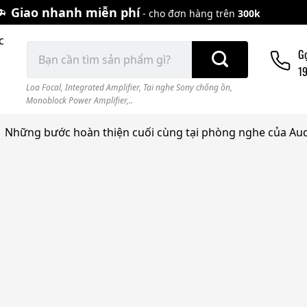
Giao nhanh miễn phí
- cho đơn hàng trên
300k
c
Tìm
G
kiếm:
1
Loa Focal
,
Integrated Amplifier
,
Tai nghe Sony chống ồn
,
Monoblock Power Amplifier,..
Những bước hoàn thiện cuối cùng tại phòng nghe của Aud