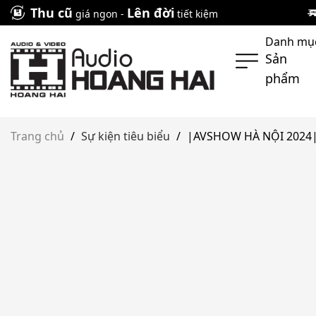
Skip
Thu cũ
Lên đời
giá ngon -
tiết kiệm
to
Danh mụ
content
Sản
phẩm
Trang chủ
/
Sự kiện tiêu biểu
/
|AVSHOW HÀ NỘI 2024| 