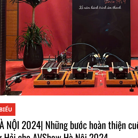
 BIỂU
NỘI 2024| Những bước hoàn thiện cuố
g Hải cho AVShow Hà Nội 2024