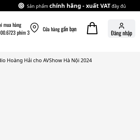
chính hãng - xuất VAT
Sản phẩm
đầy đủ
ọi mua hàng
gần bạn
Cửa hàng
900.6723 phím 3
Đăng nhập
io Hoàng Hải cho AVShow Hà Nội 2024