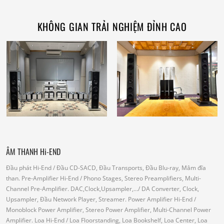
KHÔNG GIAN TRẢI NGHIỆM ĐỈNH CAO
ÂM THANH Hi-END
Đầu phát Hi-End
/ Đầu CD-SACD, Đầu Transports, Đầu Blu-ray, Mâm đĩa
than.
Pre-Amplifier Hi-End
/ Phono Stages, Stereo Preamplifiers, Multi-
Channel Pre-Amplifier.
DAC,Clock,Upsampler,...
/ DA Converter, Clock,
Upsampler, Đầu Network Player, Streamer.
Power Amplifier Hi-End
/
Monoblock Power Amplifier, Stereo Power Amplifier, Multi-Channel Power
Amplifier.
Loa Hi-End
/ Loa Floorstanding, Loa Bookshelf, Loa Center, Loa