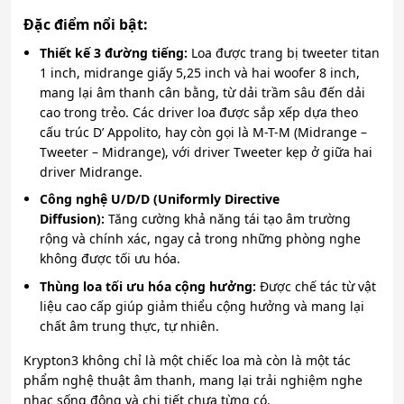
Đặc điểm nổi bật:
Thiết kế 3 đường tiếng:
Loa được trang bị tweeter titan
1 inch, midrange giấy 5,25 inch và hai woofer 8 inch,
mang lại âm thanh cân bằng, từ dải trầm sâu đến dải
cao trong trẻo. Các driver loa được sắp xếp dựa theo
cấu trúc D’ Appolito, hay còn gọi là M-T-M (Midrange –
Tweeter – Midrange), với driver Tweeter kẹp ở giữa hai
driver Midrange.
Công nghệ U/D/D (Uniformly Directive
Diffusion):
Tăng cường khả năng tái tạo âm trường
rộng và chính xác, ngay cả trong những phòng nghe
không được tối ưu hóa.
Thùng loa tối ưu hóa cộng hưởng:
Được chế tác từ vật
liệu cao cấp giúp giảm thiểu cộng hưởng và mang lại
chất âm trung thực, tự nhiên.
Krypton3 không chỉ là một chiếc loa mà còn là một tác
phẩm nghệ thuật âm thanh, mang lại trải nghiệm nghe
nhạc sống động và chi tiết chưa từng có.