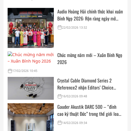
Audio Hoàng Hải chính thức khai xuân
Bính Ngọ 2026: Rộn ràng ngày mở
cửa, trọn vẹn lời chúc đầu năm
22/02/2026 13:32
Chúc mừng năm mới – Xuân Bính Ngọ
2026
17/02/2026 10:45
Crystal Cable Diamond Series 2
Reference2 nhận Editors’ Choice
Award: Dedicated Audio 2026 từ The
16/02/2026 09:48
Absolute Sound
Gauder Akustik DARC 500 – “đỉnh
cao kỹ thuật Đức” trong thế giới loa
hi-end tham chiếu
14/02/2026 09:34