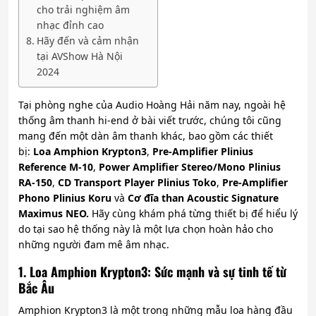
cho trải nghiệm âm
nhạc đỉnh cao
Hãy đến và cảm nhận
tại AVShow Hà Nội
2024
Tại phòng nghe của Audio Hoàng Hải năm nay, ngoài hệ
thống âm thanh hi-end ở bài viết trước, chúng tôi cũng
mang đến một dàn âm thanh khác, bao gồm các thiết
bị:
Loa Amphion Krypton3
,
Pre-Amplifier Plinius
Reference M-10
,
Power Amplifier Stereo/Mono Plinius
RA-150
,
CD Transport Player Plinius Toko
,
Pre-Amplifier
Phono Plinius Koru
và
Cơ đĩa than Acoustic Signa­ture
Maximus NEO.
Hãy cùng khám phá từng thiết bị để hiểu lý
do tại sao hệ thống này là một lựa chọn hoàn hảo cho
những người đam mê âm nhạc.
1. Loa Amphion Krypton3: Sức mạnh và sự tinh tế từ
Bắc Âu
Amphion Krypton3 là một trong những mẫu loa hàng đầu