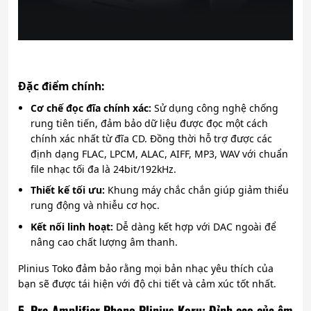
Đặc điểm chính:
Cơ chế đọc đĩa chính xác:
Sử dụng công nghệ chống
rung tiên tiến, đảm bảo dữ liệu được đọc một cách
chính xác nhất từ đĩa CD. Đồng thời hỗ trợ được các
định dạng FLAC, LPCM, ALAC, AIFF, MP3, WAV với chuẩn
file nhạc tối đa là 24bit/192kHz.
Thiết kế tối ưu:
Khung máy chắc chắn giúp giảm thiểu
rung động và nhiễu cơ học.
Kết nối linh hoạt:
Dễ dàng kết hợp với DAC ngoài để
nâng cao chất lượng âm thanh.
Plinius Toko đảm bảo rằng mọi bản nhạc yêu thích của
bạn sẽ được tái hiện với độ chi tiết và cảm xúc tốt nhất.
5. Pre-Amplifier Phono Plinius Koru: Đỉnh cao của âm