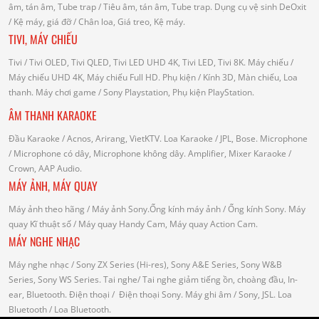
âm, tán âm, Tube trap
/ Tiêu âm, tán âm, Tube trap.
Dụng cụ vệ sinh DeOxit
/
Kệ máy, giá đỡ
/ Chân loa, Giá treo, Kệ máy.
TIVI, MÁY CHIẾU
Tivi
/ Tivi OLED, Tivi QLED, Tivi LED UHD 4K, Tivi LED, Tivi 8K.
Máy chiếu
/
Máy chiếu UHD 4K, Máy chiếu Full HD.
Phụ kiện
/ Kính 3D, Màn chiếu, Loa
thanh.
Máy chơi game
/ Sony Playstation, Phụ kiện PlayStation.
ÂM THANH KARAOKE
Đầu Karaoke
/ Acnos, Arirang, VietKTV.
Loa Karaoke
/ JPL, Bose.
Microphone
/ Microphone có dây, Microphone không dây.
Amplifier, Mixer Karaoke
/
Crown, AAP Audio.
MÁY ẢNH, MÁY QUAY
Máy ảnh theo hãng
/ Máy ảnh Sony.Ống kính máy ảnh / Ống kính Sony.
Máy
quay Kĩ thuật số
/ Máy quay Handy Cam, Máy quay Action Cam.
MÁY NGHE NHẠC
Máy nghe nhạc
/ Sony ZX Series (Hi-res), Sony A&E Series, Sony W&B
Series, Sony WS Series.
Tai nghe
/ Tai nghe giảm tiếng ồn, choàng đầu, In-
ear, Bluetooth.
Điện thoại
/ Điện thoại Sony.
Máy ghi âm
/ Sony, JSL.
Loa
Bluetooth
/ Loa Bluetooth.