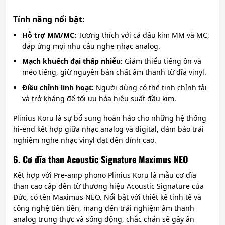
Tính năng nổi bật:
Hỗ trợ MM/MC:
Tương thích với cả đầu kim MM và MC,
đáp ứng mọi nhu cầu nghe nhạc analog.
Mạch khuếch đại thấp nhiễu:
Giảm thiểu tiếng ồn và
méo tiếng, giữ nguyên bản chất âm thanh từ đĩa vinyl.
Điều chỉnh linh hoạt:
Người dùng có thể tinh chỉnh tải
và trở kháng để tối ưu hóa hiệu suất đầu kim.
Plinius Koru là sự bổ sung hoàn hảo cho những hệ thống
hi-end kết hợp giữa nhạc analog và digital, đảm bảo trải
nghiệm nghe nhạc vinyl đạt đến đỉnh cao.
6. Cơ đĩa than Acoustic Signa­ture Maximus NEO
Kết hợp với Pre-amp phono Plinius Koru là mẫu cơ đĩa
than cao cấp đến từ thương hiệu Acoustic Signature của
Đức, có tên Maximus NEO. Nổi bật với thiết kế tinh tế và
công nghệ tiên tiến, mang đến trải nghiệm âm thanh
analog trung thực và sống động, chắc chắn sẽ gây ấn