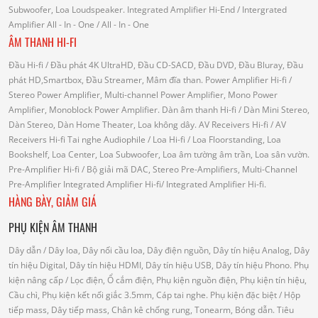
Subwoofer, Loa Loudspeaker.
Integrated Amplifier Hi-End
/ Intergrated
Amplifier
All - In - One
/ All - In - One
ÂM THANH HI-FI
Đầu Hi-fi
/ Đầu phát 4K UltraHD, Đầu CD-SACD, Đầu DVD, Đầu Bluray, Đầu
phát HD,Smartbox, Đầu Streamer, Mâm đĩa than.
Power Amplifier Hi-fi
/
Stereo Power Amplifier, Multi-channel Power Amplifier, Mono Power
Amplifier, Monoblock Power Amplifier.
Dàn âm thanh Hi-fi
/ Dàn Mini Stereo,
Dàn Stereo, Dàn Home Theater, Loa không dây.
AV Receivers Hi-fi
/ AV
Receivers Hi-fi
Tai nghe Audiophile
/
Loa Hi-fi
/ Loa Floorstanding, Loa
Bookshelf, Loa Center, Loa Subwoofer, Loa âm tường âm trần, Loa sân vườn.
Pre-Amplifier Hi-fi
/ Bộ giải mã DAC, Stereo Pre-Amplifiers, Multi-Channel
Pre-Amplifier
Integrated Amplifier Hi-fi
/ Integrated Amplifier Hi-fi.
HÀNG BÀY, GIẢM GIÁ
PHỤ KIỆN ÂM THANH
Dây dẫn
/ Dây loa, Dây nối cầu loa, Dây điện nguồn, Dây tín hiệu Analog, Dây
tín hiệu Digital, Dây tín hiệu HDMI, Dây tín hiệu USB, Dây tín hiệu Phono.
Phụ
kiện nâng cấp
/ Lọc điện, Ổ cắm điện, Phụ kiện nguồn điện, Phụ kiện tín hiệu,
Cầu chì, Phụ kiện kết nối giắc 3.5mm, Cáp tai nghe.
Phụ kiện đặc biệt
/ Hộp
tiếp mass, Dây tiếp mass, Chân kê chống rung, Tonearm, Bóng dẫn.
Tiêu