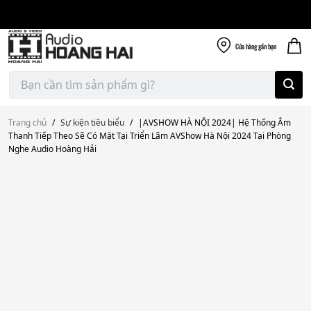
Giao nhanh miễn
Skip
phí
to
300k
content
Cửa hàng
gần bạn
Tìm
kiếm:
Trang chủ
/
Sự kiện tiêu biểu
/
|AVSHOW HÀ NỘI 2024| Hệ Thống Âm
Thanh Tiếp Theo Sẽ Có Mặt Tại Triển Lãm AVShow Hà Nội 2024 Tại Phòng
Nghe Audio Hoàng Hải