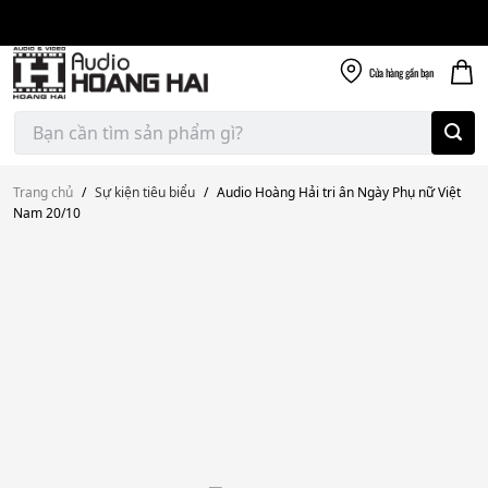
Giao nhanh miễn
Skip
phí
to
300k
content
Cửa hàng
gần bạn
Tìm
kiếm:
Trang chủ
/
Sự kiện tiêu biểu
/
Audio Hoàng Hải tri ân Ngày Phụ nữ Việt
Nam 20/10