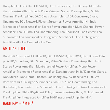
Đầu phát Hi-End
/ Đầu CD-SACD, Đầu Transports, Đầu Blu-ray, Mâm đĩa
than.
Pre-Amplifier Hi-End
/ Phono Stages, Stereo Preamplifiers, Multi-
Channel Pre-Amplifier.
DAC,Clock,Upsampler,...
/ DA Converter, Clock,
Upsampler, Đầu Network Player, Streamer.
Power Amplifier Hi-End
/
Monoblock Power Amplifier, Stereo Power Amplifier, Multi-Channel Power
Amplifier.
Loa Hi-End
/ Loa Floorstanding, Loa Bookshelf, Loa Center, Loa
Subwoofer, Loa Loudspeaker.
Integrated Amplifier Hi-End
/ Intergrated
Amplifier
All - In - One
/ All - In - One
ÂM THANH HI-FI
Đầu Hi-fi
/ Đầu phát 4K UltraHD, Đầu CD-SACD, Đầu DVD, Đầu Bluray, Đầu
phát HD,Smartbox, Đầu Streamer, Mâm đĩa than.
Power Amplifier Hi-fi
/
Stereo Power Amplifier, Multi-channel Power Amplifier, Mono Power
Amplifier, Monoblock Power Amplifier.
Dàn âm thanh Hi-fi
/ Dàn Mini Stereo,
Dàn Stereo, Dàn Home Theater, Loa không dây.
AV Receivers Hi-fi
/ AV
Receivers Hi-fi
Tai nghe Audiophile
/
Loa Hi-fi
/ Loa Floorstanding, Loa
Bookshelf, Loa Center, Loa Subwoofer, Loa âm tường âm trần, Loa sân vườn.
Pre-Amplifier Hi-fi
/ Bộ giải mã DAC, Stereo Pre-Amplifiers, Multi-Channel
Pre-Amplifier
Integrated Amplifier Hi-fi
/ Integrated Amplifier Hi-fi.
HÀNG BÀY, GIẢM GIÁ