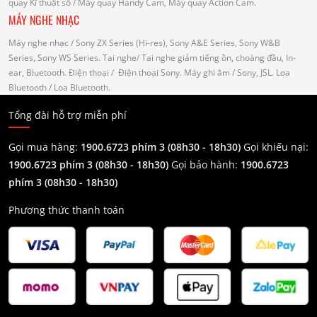
quay Kĩ thuật số
/ Máy quay Handy Cam, Máy quay Action Cam.
MÁY NGHE NHẠC
Máy nghe nhạc
/ Sony ZX Series (Hi-res), Sony A&E Series, Sony W&B
Series, Sony WS Series.
Tai nghe
/ Tai nghe giảm tiếng ồn, choàng đầu, In-
ear, Bluetooth.
Điện thoại
/ Điện thoại Sony.
Máy ghi âm
/ Sony, JSL.
Loa
Bluetooth
/ Loa Bluetooth.
Tổng đài hỗ trợ miễn phí
Gọi mua hàng:
1900.6723 phím 3 (08h30 - 18h30)
Gọi khiếu nại:
1900.6723 phím 3
(08h30 - 18h30)
Gọi bảo hành:
1900.6723
phím 3
(08h30 - 18h30)
Phương thức thanh toán