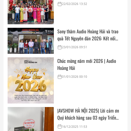
cửa, trọn vẹn lời chúc đầu năm
22/02/2026 13:32
Sony thăm Audio Hoàng Hải và trao
quà Tết Nguyên đán 2026: Kết nối
thân tình, sẵn sàng cho mùa mua sắm
23/01/2026 09:51
cuối năm
Chúc mừng năm mới 2026 | Audio
Hoàng Hải
01/01/2026 00:10
|AVSHOW HÀ NỘI 2025| Lời cảm ơn
Quý khách hàng sau 03 ngày Triển
lãm
16/12/2025 11:53