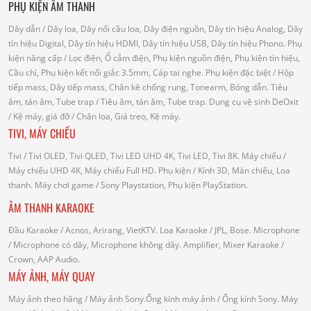
PHỤ KIỆN ÂM THANH
Dây dẫn
/ Dây loa, Dây nối cầu loa, Dây điện nguồn, Dây tín hiệu Analog, Dây
tín hiệu Digital, Dây tín hiệu HDMI, Dây tín hiệu USB, Dây tín hiệu Phono.
Phụ
kiện nâng cấp
/ Lọc điện, Ổ cắm điện, Phụ kiện nguồn điện, Phụ kiện tín hiệu,
Cầu chì, Phụ kiện kết nối giắc 3.5mm, Cáp tai nghe.
Phụ kiện đặc biệt
/ Hộp
tiếp mass, Dây tiếp mass, Chân kê chống rung, Tonearm, Bóng dẫn.
Tiêu
âm, tán âm, Tube trap
/ Tiêu âm, tán âm, Tube trap.
Dụng cụ vệ sinh DeOxit
/
Kệ máy, giá đỡ
/ Chân loa, Giá treo, Kệ máy.
TIVI, MÁY CHIẾU
Tivi
/ Tivi OLED, Tivi QLED, Tivi LED UHD 4K, Tivi LED, Tivi 8K.
Máy chiếu
/
Máy chiếu UHD 4K, Máy chiếu Full HD.
Phụ kiện
/ Kính 3D, Màn chiếu, Loa
thanh.
Máy chơi game
/ Sony Playstation, Phụ kiện PlayStation.
ÂM THANH KARAOKE
Đầu Karaoke
/ Acnos, Arirang, VietKTV.
Loa Karaoke
/ JPL, Bose.
Microphone
/ Microphone có dây, Microphone không dây.
Amplifier, Mixer Karaoke
/
Crown, AAP Audio.
MÁY ẢNH, MÁY QUAY
Máy ảnh theo hãng
/ Máy ảnh Sony.Ống kính máy ảnh / Ống kính Sony.
Máy