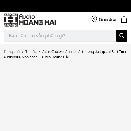
Giao nhanh miễn
Skip
phí
to
300k
content
Cửa hàng
gần bạn
Tìm
kiếm:
Trang chủ
/
Tin tức
/
Atlas Cables dành 4 giải thưởng do tạp chí Part Time
Audiophile bình chọn | Audio Hoàng Hải