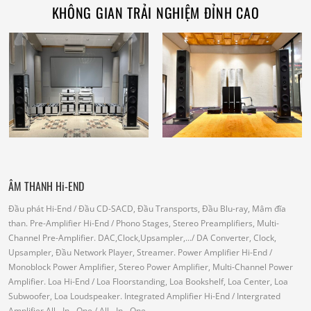
KHÔNG GIAN TRẢI NGHIỆM ĐỈNH CAO
ÂM THANH Hi-END
Đầu phát Hi-End
/ Đầu CD-SACD, Đầu Transports, Đầu Blu-ray, Mâm đĩa
than.
Pre-Amplifier Hi-End
/ Phono Stages, Stereo Preamplifiers, Multi-
Channel Pre-Amplifier.
DAC,Clock,Upsampler,...
/ DA Converter, Clock,
Upsampler, Đầu Network Player, Streamer.
Power Amplifier Hi-End
/
Monoblock Power Amplifier, Stereo Power Amplifier, Multi-Channel Power
Amplifier.
Loa Hi-End
/ Loa Floorstanding, Loa Bookshelf, Loa Center, Loa
Subwoofer, Loa Loudspeaker.
Integrated Amplifier Hi-End
/ Intergrated
Amplifier
All - In - One
/ All - In - One