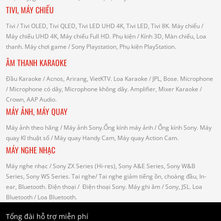
TIVI, MÁY CHIẾU
Tivi
/ Tivi OLED, Tivi QLED, Tivi LED UHD 4K, Tivi LED, Tivi 8K.
Máy chiếu
/
Máy chiếu UHD 4K, Máy chiếu Full HD.
Phụ kiện
/ Kính 3D, Màn chiếu, Loa
thanh.
Máy chơi game
/ Sony Playstation, Phụ kiện PlayStation.
ÂM THANH KARAOKE
Đầu Karaoke
/ Acnos, Arirang, VietKTV.
Loa Karaoke
/ JPL, Bose.
Microphone
/ Microphone có dây, Microphone không dây.
Amplifier, Mixer Karaoke
/
Crown, AAP Audio.
MÁY ẢNH, MÁY QUAY
Máy ảnh theo hãng
/ Máy ảnh Sony.Ống kính máy ảnh / Ống kính Sony.
Máy
quay Kĩ thuật số
/ Máy quay Handy Cam, Máy quay Action Cam.
MÁY NGHE NHẠC
Máy nghe nhạc
/ Sony ZX Series (Hi-res), Sony A&E Series, Sony W&B
Series, Sony WS Series.
Tai nghe
/ Tai nghe giảm tiếng ồn, choàng đầu, In-
ear, Bluetooth.
Điện thoại
/ Điện thoại Sony.
Máy ghi âm
/ Sony, JSL.
Loa
Bluetooth
/ Loa Bluetooth.
Tổng đài hỗ trợ miễn phí