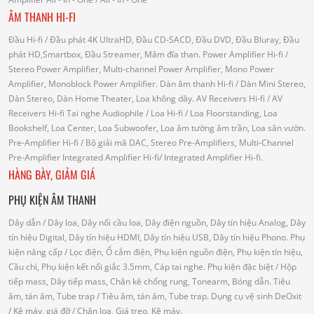
ÂM THANH HI-FI
Đầu Hi-fi
/ Đầu phát 4K UltraHD, Đầu CD-SACD, Đầu DVD, Đầu Bluray, Đầu
phát HD,Smartbox, Đầu Streamer, Mâm đĩa than.
Power Amplifier Hi-fi
/
Stereo Power Amplifier, Multi-channel Power Amplifier, Mono Power
Amplifier, Monoblock Power Amplifier.
Dàn âm thanh Hi-fi
/ Dàn Mini Stereo,
Dàn Stereo, Dàn Home Theater, Loa không dây.
AV Receivers Hi-fi
/ AV
Receivers Hi-fi
Tai nghe Audiophile
/
Loa Hi-fi
/ Loa Floorstanding, Loa
Bookshelf, Loa Center, Loa Subwoofer, Loa âm tường âm trần, Loa sân vườn.
Pre-Amplifier Hi-fi
/ Bộ giải mã DAC, Stereo Pre-Amplifiers, Multi-Channel
Pre-Amplifier
Integrated Amplifier Hi-fi
/ Integrated Amplifier Hi-fi.
HÀNG BÀY, GIẢM GIÁ
PHỤ KIỆN ÂM THANH
Dây dẫn
/ Dây loa, Dây nối cầu loa, Dây điện nguồn, Dây tín hiệu Analog, Dây
tín hiệu Digital, Dây tín hiệu HDMI, Dây tín hiệu USB, Dây tín hiệu Phono.
Phụ
kiện nâng cấp
/ Lọc điện, Ổ cắm điện, Phụ kiện nguồn điện, Phụ kiện tín hiệu,
Cầu chì, Phụ kiện kết nối giắc 3.5mm, Cáp tai nghe.
Phụ kiện đặc biệt
/ Hộp
tiếp mass, Dây tiếp mass, Chân kê chống rung, Tonearm, Bóng dẫn.
Tiêu
âm, tán âm, Tube trap
/ Tiêu âm, tán âm, Tube trap.
Dụng cụ vệ sinh DeOxit
/
Kệ máy, giá đỡ
/ Chân loa, Giá treo, Kệ máy.