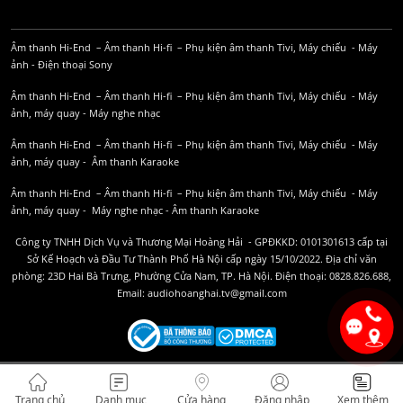
Âm thanh Hi-End
–
Âm thanh Hi-fi
–
Phụ kiện âm thanh
Tivi, Máy chiếu
-
Máy
ảnh
-
Điện thoại Sony
Âm thanh Hi-End
–
Âm thanh Hi-fi
–
Phụ kiện âm thanh
Tivi, Máy chiếu
-
Máy
ảnh, máy quay
-
Máy nghe nhạc
Âm thanh Hi-End
–
Âm thanh Hi-fi
–
Phụ kiện âm thanh
Tivi, Máy chiếu
-
Máy
ảnh, máy quay
-
Âm thanh Karaoke
Âm thanh Hi-End
–
Âm thanh Hi-fi
–
Phụ kiện âm thanh
Tivi, Máy chiếu
-
Máy
ảnh, máy quay
-
Máy nghe nhạc
-
Âm thanh Karaoke
Công ty TNHH Dịch Vụ và Thương Mại Hoàng Hải - GPĐKKD: 0101301613 cấp tại
Sở Kế Hoạch và Đầu Tư Thành Phố Hà Nội cấp ngày 15/10/2022. Địa chỉ văn
phòng: 23D Hai Bà Trưng, Phường Cửa Nam, TP. Hà Nội. Điện thoại: 0828.826.688,
Email: audiohoanghai.tv@gmail.com
Trang chủ
Danh mục
Cửa hàng
Đăng nhập
Xem thêm