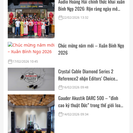
Audio Hoàng Hải chính thức khai xuân
Bính Ngọ 2026: Rộn ràng ngày mở
cửa, trọn vẹn lời chúc đầu năm
22/02/2026 13:32
Chúc mừng năm mới – Xuân Bính Ngọ
2026
17/02/2026 10:45
Crystal Cable Diamond Series 2
Reference2 nhận Editors’ Choice
Award: Dedicated Audio 2026 từ The
16/02/2026 09:48
Absolute Sound
Gauder Akustik DARC 500 – “đỉnh
cao kỹ thuật Đức” trong thế giới loa
hi-end tham chiếu
14/02/2026 09:34