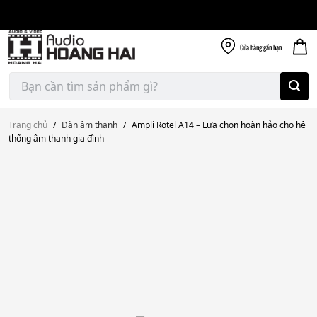
Giao nhanh miễn
Skip
phí
to
300k
content
Cửa hàng
gần bạn
Tìm
kiếm:
Trang chủ
/
Dàn âm thanh
/
Ampli Rotel A14 – Lựa chọn hoàn hảo cho hệ
thống âm thanh gia đình