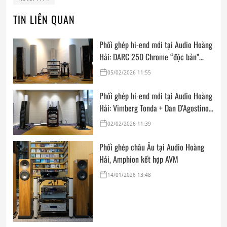
TIN LIÊN QUAN
Phối ghép hi-end mới tại Audio Hoàng
Hải: DARC 250 Chrome “độc bản”
cùng FM Acoustics, Goldmund, Kalista
05/02/2026 11:55
Ultimate SE & Siltech
Phối ghép hi-end mới tại Audio Hoàng
Hải: Vimberg Tonda + Dan D’Agostino
Master Audio Systems Momentum
02/02/2026 11:39
MxV + Acoustic Signature Hurricane
NEO + AVM Audio Video Manufaktur
Phối ghép châu Âu tại Audio Hoàng
GmbH Ovation CD 6.3
Hải, Amphion kết hợp AVM
14/01/2026 13:48