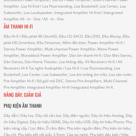
Amplifier.
Loa Hi-End
/ Loa Floorstanding, Loa Bookshelf, Loa Center, Loa
Subwoofer, Loa Loudspeaker.
Integrated Amplifier Hi-End
/ Intergrated
Amplifier
All - In - One
/ All - In - One
ÂM THANH HI-FI
Đầu Hi-fi
/ Đầu phát 4K UltraHD, Đầu CD-SACD, Đầu DVD, Đầu Bluray, Đầu
phát HD,Smartbox, Đầu Streamer, Mâm đĩa than.
Power Amplifier Hi-fi
/
Stereo Power Amplifier, Multi-channel Power Amplifier, Mono Power
Amplifier, Monoblock Power Amplifier.
Dàn âm thanh Hi-fi
/ Dàn Mini Stereo,
Dàn Stereo, Dàn Home Theater, Loa không dây.
AV Receivers Hi-fi
/ AV
Receivers Hi-fi
Tai nghe Audiophile
/
Loa Hi-fi
/ Loa Floorstanding, Loa
Bookshelf, Loa Center, Loa Subwoofer, Loa âm tường âm trần, Loa sân vườn.
Pre-Amplifier Hi-fi
/ Bộ giải mã DAC, Stereo Pre-Amplifiers, Multi-Channel
Pre-Amplifier
Integrated Amplifier Hi-fi
/ Integrated Amplifier Hi-fi.
HÀNG BÀY, GIẢM GIÁ
PHỤ KIỆN ÂM THANH
Dây dẫn
/ Dây loa, Dây nối cầu loa, Dây điện nguồn, Dây tín hiệu Analog, Dây
tín hiệu Digital, Dây tín hiệu HDMI, Dây tín hiệu USB, Dây tín hiệu Phono.
Phụ
kiện nâng cấp
/ Lọc điện, Ổ cắm điện, Phụ kiện nguồn điện, Phụ kiện tín hiệu,
Cầu chì, Phụ kiện kết nối giắc 3.5mm, Cáp tai nghe.
Phụ kiện đặc biệt
/ Hộp