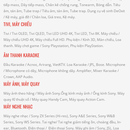
tiếp mass, Dây tiếp mass, Chân kê chống rung, Tonearm, Bóng dẫn.
Tiêu
âm, tán âm, Tube trap
/ Tiêu âm, tán âm, Tube trap.
Dụng cụ vệ sinh DeOxit
/
Kệ máy, giá đỡ
/ Chân loa, Giá treo, Kệ máy.
TIVI, MÁY CHIẾU
Tivi
/ Tivi OLED, Tivi QLED, Tivi LED UHD 4K, Tivi LED, Tivi 8K.
Máy chiếu
/
Máy chiếu UHD 4K, Máy chiếu Full HD.
Phụ kiện
/ Kính 3D, Màn chiếu, Loa
thanh.
Máy chơi game
/ Sony Playstation, Phụ kiện PlayStation.
ÂM THANH KARAOKE
Đầu Karaoke
/ Acnos, Arirang, VietKTV.
Loa Karaoke
/ JPL, Bose.
Microphone
/ Microphone có dây, Microphone không dây.
Amplifier, Mixer Karaoke
/
Crown, AAP Audio.
MÁY ẢNH, MÁY QUAY
Máy ảnh theo hãng
/ Máy ảnh Sony.Ống kính máy ảnh / Ống kính Sony.
Máy
quay Kĩ thuật số
/ Máy quay Handy Cam, Máy quay Action Cam.
MÁY NGHE NHẠC
Máy nghe nhạc
/ Sony ZX Series (Hi-res), Sony A&E Series, Sony W&B
Series, Sony WS Series.
Tai nghe
/ Tai nghe giảm tiếng ồn, choàng đầu, In-
ear, Bluetooth.
Điện thoại
/ Điện thoại Sony.
Máy ghi âm
/ Sony, JSL.
Loa