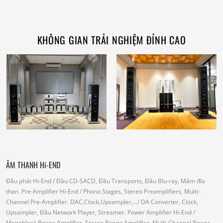
KHÔNG GIAN TRẢI NGHIỆM ĐỈNH CAO
ÂM THANH Hi-END
Đầu phát Hi-End
/ Đầu CD-SACD, Đầu Transports, Đầu Blu-ray, Mâm đĩa
than.
Pre-Amplifier Hi-End
/ Phono Stages, Stereo Preamplifiers, Multi-
Channel Pre-Amplifier.
DAC,Clock,Upsampler,...
/ DA Converter, Clock,
Upsampler, Đầu Network Player, Streamer.
Power Amplifier Hi-End
/
Monoblock Power Amplifier, Stereo Power Amplifier, Multi-Channel Power