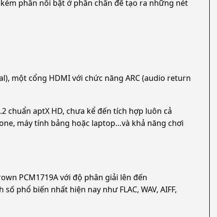
g kém phần nổi bật ở phần chân đế tạo ra những nét
ial), một cổng HDMI với chức năng ARC (audio return
4.2 chuẩn aptX HD, chưa kể đến tích hợp luôn cả
hone, máy tính bảng hoặc laptop…và khả năng chơi
rown PCM1719A với độ phân giải lên đến
 số phổ biến nhất hiện nay như FLAC, WAV, AIFF,