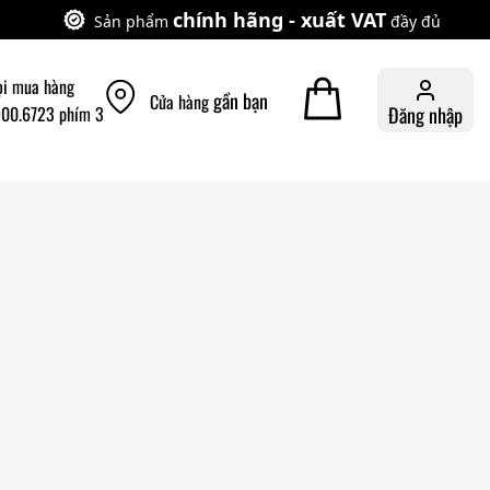
chính hãng - xuất VAT
Sản phẩm
đầy đủ
ọi mua hàng
gần bạn
Cửa hàng
900.6723 phím 3
Đăng nhập