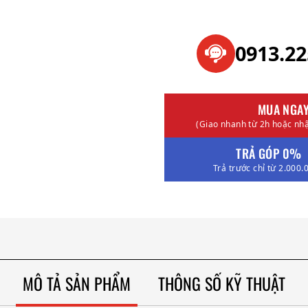
0913.2
MUA NGA
(Giao nhanh từ 2h hoặc nhậ
TRẢ GÓP 0%
Trả trước chỉ từ 2.000.
MÔ TẢ SẢN PHẨM
THÔNG SỐ KỸ THUẬT