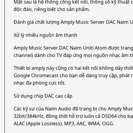
Mặt sau là hệ thống cổng kết nối, thông số kỹ thuật
độc đáo, riêng biệt cho sản phẩm.
Đánh giá chất lượng Amply Music Server DAC Naim U
Xử lý nhiều nguồn âm thanh
Amply Music Server DAC Naim Uniti Atom được trang bị
channel) dành cho TV đáp ứng mọi nguồn nhạc âm th
Thiết bị amply này cũng có hai kết nối không dây thời
Google Chromecast cho bạn dễ dàng truy cập, phát n
nhạc đa phòng cực tốt.
Sử dụng chip DAC cao cấp
Các kỹ sư của Naim Audio đã trang bị cho Amply Mus
32bit/384kHz, đồng thời hỗ trợ luôn cả DSD64 cho bạ
ALAC (Apple Lossless), MP3, AAC, WMA, OGG.