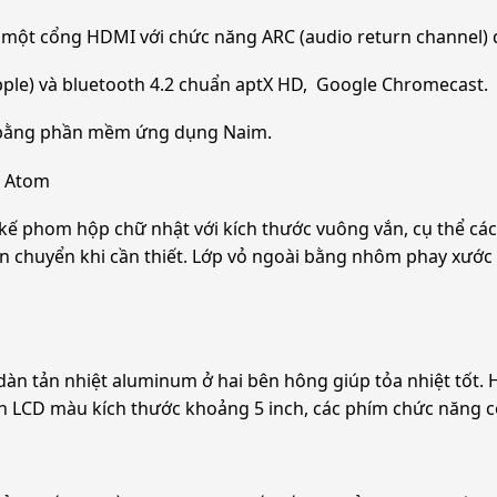
l), một cổng HDMI với chức năng ARC (audio return channel)
 Apple) và bluetooth 4.2 chuẩn aptX HD, Google Chromecast.
g bằng phần mềm ứng dụng Naim.
i Atom
ế phom hộp chữ nhật với kích thước vuông vắn, cụ thể các c
ận chuyển khi cần thiết. Lớp vỏ ngoài bằng nhôm phay xước
àn tản nhiệt aluminum ở hai bên hông giúp tỏa nhiệt tốt.
hình LCD màu kích thước khoảng 5 inch, các phím chức năng