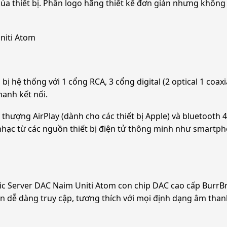
 của thiết bị. Phần logo hãng thiết kế đơn giản nhưng khôn
niti Atom
 hệ thống với 1 cổng RCA, 3 cổng digital (2 optical 1 coax
anh kết nối.
 thượng AirPlay (dành cho các thiết bị Apple) và bluetooth 
hạc từ các nguồn thiết bị điện tử thông minh như smartp
ic Server DAC Naim Uniti Atom con chip DAC cao cấp BurrB
n dễ dàng truy cập, tương thích với mọi định dạng âm thanh