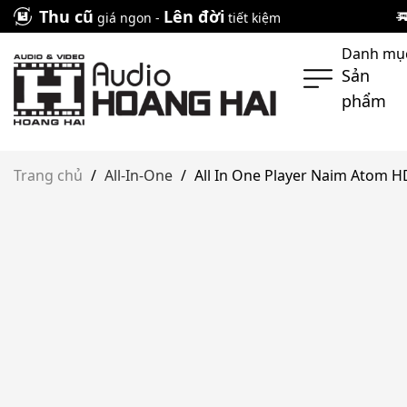
Skip
Thu cũ
Lên đời
giá ngon -
tiết kiệm
to
Danh mụ
content
Sản
phẩm
Trang chủ
/
All-In-One
/
All In One Player Naim Atom 