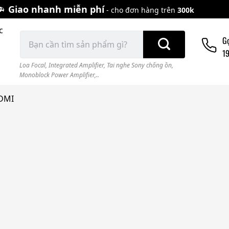
Giao nhanh miễn phí
- cho đơn hàng trên
300k
c
Tìm
G
kiếm:
1
Loa Focal
,
Integrated Amplifier
,
Tai nghe Sony chống ồn
,
Monoblock Power Amplifier,..
HDMI