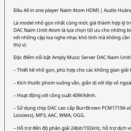
Đầu All in one player Naim Atom HDMI | Audio Hoàng
Là model nhỏ gọn nhất cùng mức giá thành hợp lý tr
DAC Naim Uniti Atom là lựa chọn tối ưu cho những bộ
với những cặp loa nghe nhạc khó tính mà không cần 
thú vị.
Đặc điểm nổi bật Amply Music Server DAC Naim Unit
– Thiết kế nhỏ gọn, phù hợp cho các không gian giả
– Kích thước phom vuông vắn, giản dị với lớp vỏ ng
– Hoạt động với công suất 40W/kênh.
– Sử dụng chip DAC cao cấp BurrBrown PCM1719A với 
Lossless), MP3, AAC, WMA, OGG.
– Hỗ trợ đến độ phân giải 24bit/192kHz, hỗ trợ dịch v