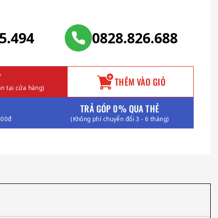
25.494
0828.826.688
Y
THÊM VÀO GIỎ
n tại cửa hàng)
TRẢ GÓP 0% QUA THẺ
000đ
(Không phí chuyển đổi 3 - 6 tháng)