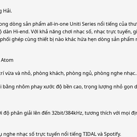
 Hải.
ong dòng sản phẩm all-in-one Uniti Series nổi tiếng của t
 dàn Hi-end. Với khả năng chơi nhạc số, nhạc trực tuyến, g
phối ghép cùng thiết bị nào khác hứa hẹn dòng sản phẩm n
i Atom
i trí vừa và nhỏ, phòng khách, phòng ngủ, phòng nghe nhạc
oài bằng nhôm phay xước độ bền cao, trọng lượng nhỏ gọn d
độ phân giải lên đến 32bit/384kHz, tương thích với mọi đị
ụ nghe nhạc số trực tuyến nổi tiếng TIDAL và Spotify.