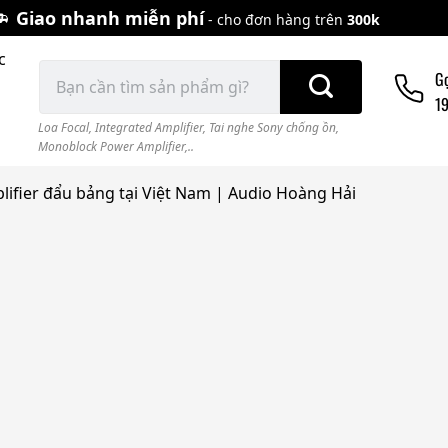
Giao nhanh miễn phí
- cho đơn hàng trên
300k
c
Tìm
G
kiếm:
1
Loa Focal
,
Integrated Amplifier
,
Tai nghe Sony chống ồn
,
Monoblock Power Amplifier,..
ifier đẩu bảng tại Việt Nam | Audio Hoàng Hải