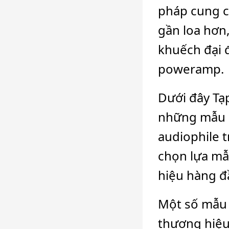
pháp cung c
gần loa hơn,
khuếch đại 
poweramp.
Dưới đây Tạ
những mẫu p
audiophile 
chọn lựa mẫ
hiệu hàng đầ
Một số mẫu 
thương hiệu