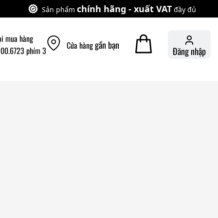
chính hãng - xuất VAT
Sản phẩm
đầy đủ
ọi mua hàng
gần bạn
Cửa hàng
900.6723 phím 3
Đăng nhập