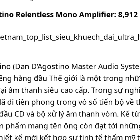
ino Relentless Mono Amplifier: 8,912
ino (Dan D’Agostino Master Audio Syst
tiếng hàng đầu Thế giới là một trong nh
ại âm thanh siêu cao cấp. Trong sự ng
ã đi tiên phong trong vô số tiến bộ về t
 đầu CD và bộ xử lý âm thanh vòm. Kể t
ản phẩm mang tên ông còn đạt tới nhữn
hiết kế mới kết hợp sự tinh tế thẩm mỹ t