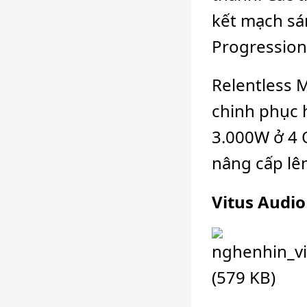
kết mạch sá
Progression
Relentless 
chinh phục h
3.000W ở 4 
nâng cấp lê
Vitus Audio