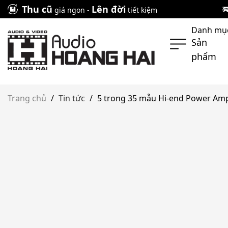
Skip
Thu cũ
Lên đời
giá ngon -
tiết kiệm
to
Danh mụ
content
Sản
phẩm
Trang chủ
/
Tin tức
/
5 trong 35 mẫu Hi-end Power Ampl