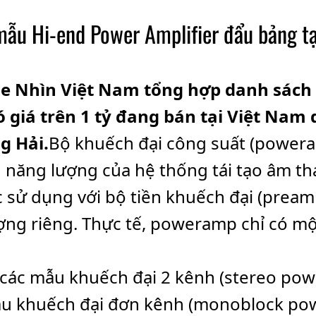
mẫu Hi-end Power Amplifier đẩu bảng tạ
he Nhìn Việt Nam tổng hợp danh sá
 giá trên 1 tỷ đang bán tại Việt Nam
g Hải.
Bộ khuếch đại công suất (powera
năng lượng của hệ thống tái tạo âm th
c sử dụng với bộ tiền khuếch đại (prea
ợng riêng. Thực tế, poweramp chỉ có m
các mẫu khuếch đại 2 kênh (stereo pow
u khuếch đại đơn kênh (monoblock powe