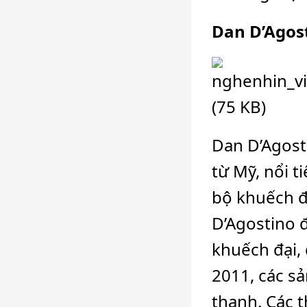
Dan D’Agost
Dan D’Agost
từ Mỹ, nổi 
bộ khuếch đ
D’Agostino đ
khuếch đại,
2011, các s
thanh. Các t