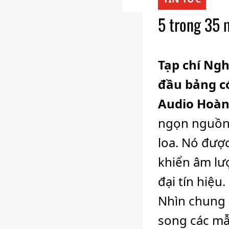
5 trong 35 
Tạp chí Ng
đầu bảng có
Audio Hoàn
ngọn nguồn 
loa. Nó đượ
khiển âm lư
đại tín hiệu.
Nhìn chung 
song các mẫ