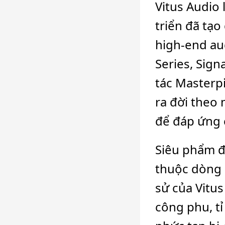
Vitus Audio 
triển đã tạ
high-end au
Series, Sign
tác Masterpi
ra đời theo 
để đáp ứng c
Siêu phẩm đ
thuộc dòng M
sử của Vitus
công phu, tỉ