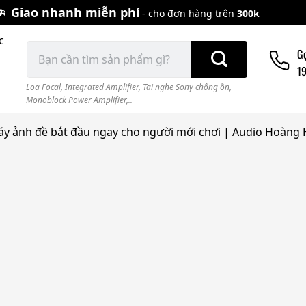
Giao nhanh miễn phí
- cho đơn hàng trên
300k
c
Tìm
G
kiếm:
1
Loa Focal
,
Integrated Amplifier
,
Tai nghe Sony chống ồn
,
Monoblock Power Amplifier,..
máy ảnh đề bắt đầu ngay cho người mới chơi | Audio Hoàng 