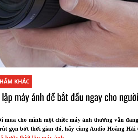
PHẨM KHÁC
t lập máy ảnh đề bắt đầu ngay cho ngườ
 mua cho mình một chiếc máy ảnh thường vẫn đang c
rút gọn bớt thời gian đó, hãy cùng Audio Hoàng Hải 
u
5 bước thiết lập máy ảnh
.