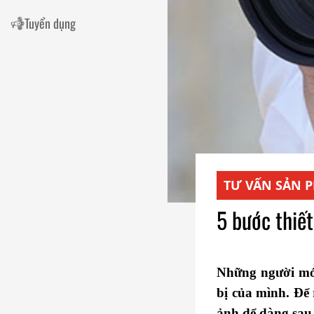
Tuyển dụng
TƯ VẤN SẢN 
5 bước thiế
Những người mới
bị của mình. Để 
ảnh dể dàng sa