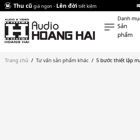
Skip
Thu cũ
Lên đời
giá ngon -
tiết kiệm
to
Danh mụ
content
Sản
phẩm
Trang chủ
/
Tư vấn sản phẩm khác
/
5 bước thiết lập 