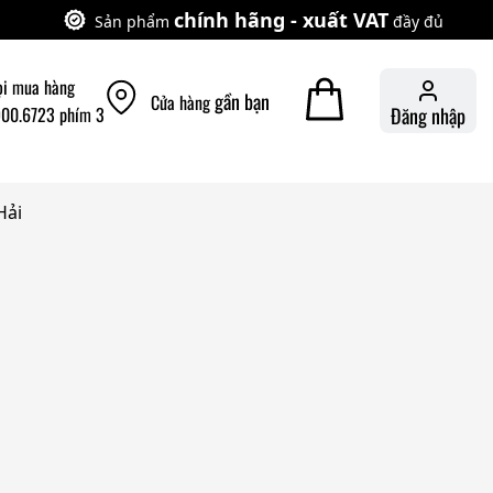
chính hãng - xuất VAT
Sản phẩm
đầy đủ
ọi mua hàng
gần bạn
Cửa hàng
900.6723 phím 3
Đăng nhập
Hải